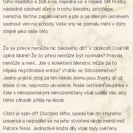
toho mladšího k židli a ne, nejedná se o nějaké SM hrátky,
následně obohatí dům o trochu benzínu, protřepe,
nemíchá, škrtne zapalovačem a jde si se šíleným úsměvem
sednout ven na schody. Vaše sny se pomalu mění v dým,
stejně jako vaše tělo.
Že se přece nemůže nic takového dít? V blízkosti Coal Hill
úplně klidně! Že to přeci nemůže být normální? Pravda,
nemůže a není... Jde o kolektivní šílenství, může za to
nějaká nepřátelská entita? Vrátilo se Stínozemstvo?
Jedno je jisté, stojí za tím někdo, komu jsou životy, ať už
lidské či ne, naprosto ukradené. Naše ústřední skupinka v
čele s mimozemskými mimozemšťany však udělá vše, aby
téhle záhadě přišla na kloub.
Class
je spin-off
Doctora Who,
spadá tak do stejného
universa a nepodílel se na jeho stvoření nikdo menší než
Patrick Ness. Jednotlivé knižní díly však byly svěřeny