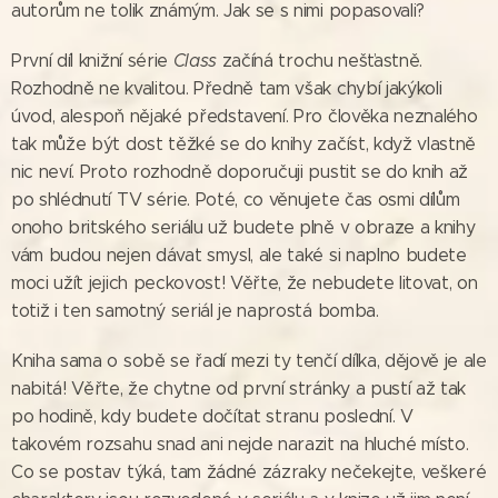
autorům ne tolik známým. Jak se s nimi popasovali?
První díl knižní série
Class
začíná trochu nešťastně.
Rozhodně ne kvalitou. Předně tam však chybí jakýkoli
úvod, alespoň nějaké představení. Pro člověka neznalého
tak může být dost těžké se do knihy začíst, když vlastně
nic neví. Proto rozhodně doporučuji pustit se do knih až
po shlédnutí TV série. Poté, co věnujete čas osmi dílům
onoho britského seriálu už budete plně v obraze a knihy
vám budou nejen dávat smysl, ale také si naplno budete
moci užít jejich peckovost! Věřte, že nebudete litovat, on
totiž i ten samotný seriál je naprostá bomba.
Kniha sama o sobě se řadí mezi ty tenčí dílka, dějově je ale
nabitá! Věřte, že chytne od první stránky a pustí až tak
po hodině, kdy budete dočítat stranu poslední. V
takovém rozsahu snad ani nejde narazit na hluché místo.
Co se postav týká, tam žádné zázraky nečekejte, veškeré