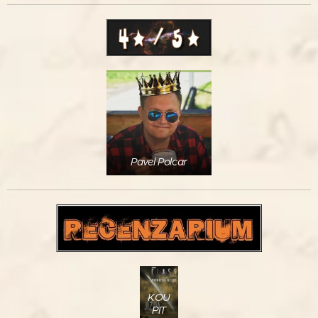
Pavel Polcar
KOU
PIT