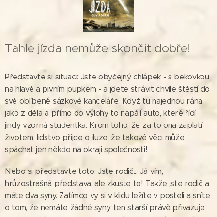
Tahle jízda nemůže skončit dobře!
Představte si situaci: Jste obyčejný chlápek - s bekovkou
na hlavě a pivním pupkem - a jdete strávit chvíle štěstí do
své oblíbené sázkové kanceláře. Když tu najednou rána
jako z děla a přímo do výlohy to napálí auto, které řídí
jindy vzorná studentka. Krom toho, že za to ona zaplatí
životem, lidstvo přijde o iluze, že takové věci může
spáchat jen někdo na okraji společnosti!
Nebo si představte toto: Jste rodič... Já vím,
hrůzostrašná představa, ale zkuste to! Takže jste rodič a
máte dva syny. Zatímco vy si v klidu ležíte v posteli a sníte
o tom, že nemáte žádné syny, ten starší právě přivazuje