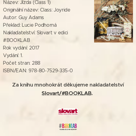
Název: Jízda (Class 1)
Originální název: Class: Joyride
Autor: Guy Adams
Překlad: Lucie Podhorná
Nakladatelství: Slovart v edici
#BOOKLAB
Rok vydání: 2017
Vydání: 1.
Počet stran: 288
ISBN/EAN: 978-80-7529-335-0
Za knihu mnohokrát děkujeme nakladatelství
Slovart/#BOOKLAB
.