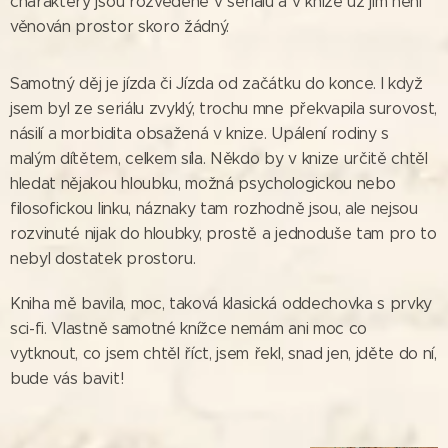
charaktery jsou rozvedené v seriálu a v knize už jim není
věnován prostor skoro žádný.
Samotný děj je jízda či Jízda od začátku do konce. I když
jsem byl ze seriálu zvyklý, trochu mne překvapila surovost,
násilí a morbidita obsažená v knize. Upálení rodiny s
malým dítětem, celkem síla. Někdo by v knize určitě chtěl
hledat nějakou hloubku, možná psychologickou nebo
filosofickou linku, náznaky tam rozhodně jsou, ale nejsou
rozvinuté nijak do hloubky, prostě a jednoduše tam pro to
nebyl dostatek prostoru.
Kniha mě bavila, moc, taková klasická oddechovka s prvky
sci-fi. Vlastně samotné knížce nemám ani moc co
vytknout, co jsem chtěl říct, jsem řekl, snad jen, jděte do ní,
bude vás bavit!