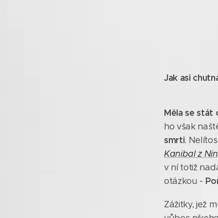
Jak asi chut
Měla se stát 
ho však naště
smrti
. Nelíto
Kanibal z Ni
v ní totiž na
Por
otázkou -
Zážitky, jež 