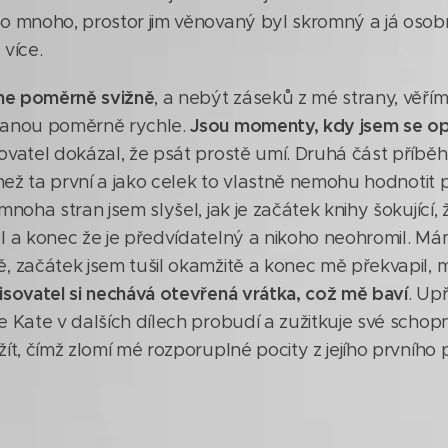
o mnoho, prostor jim věnovaný byl skromný a já oso
více.
yne poměrně svižně
, a nebýt záseků z mé strany, věřím,
Jsou momenty, kdy jsem se op
kanou poměrně rychle.
ovatel dokázal, že psát prostě umí. Druhá část příbě
 než ta první a jako celek to vlastně nemohu hodnotit př
mnoha stran jsem slyšel, jak je začátek knihy šokující, 
l a konec že je předvídatelný a nikoho neohromil. Má
 začátek jsem tušil okamžitě a konec mě překvapil, m
isovatel si nechává otevřená vrátka, což mě baví
. Up
 Kate v dalších dílech probudí a zužitkuje své schopnos
ít, čímž zlomí mé rozporuplné pocity z jejího prvního 