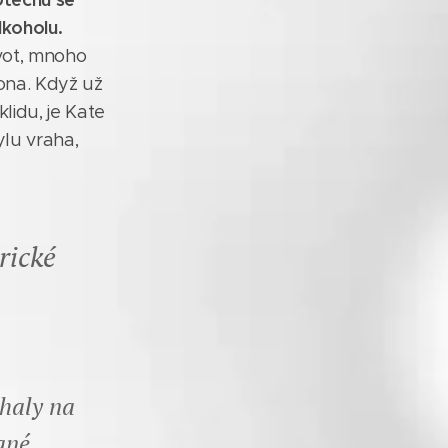
lkoholu.
vot, mnoho
ona. Když už
klidu, je Kate
ylu vraha,
rické
chaly na
ané