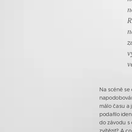
n
R
n
z
v
v
Na scéně se 
napodobování
málo času a j
podařilo ide
do závodu s 
zvítězit? A c