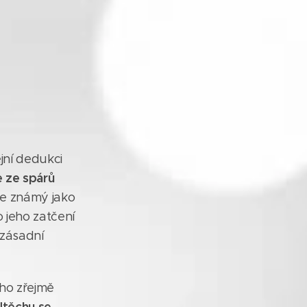
ejní dedukci
e ze spárů
ase známý jako
o jeho zatčení
 zásadní
ého zřejmě
Útěchu se