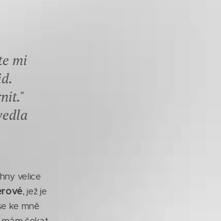
te mi
id.
nit."
vedla
ny velice
erové
, jež je
 se ke mně