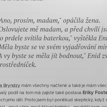
Ano, prosím, madam," opáčila žena.
Oslovujete mě madam, a před chvílí js
o prdele svítila baterkou," vyštěkla En
Měla byste se ve svém vyjadřování mír
A vy byste se měla jít bodnout," Enid z
rostředníček.
a Bryndzy
mám všechny načtené a také je mám všech
Eriky Fost
malý podíl na tom má zajisté také postava
ch jeho děl. Proto jsem byl poněkud skeptický, když