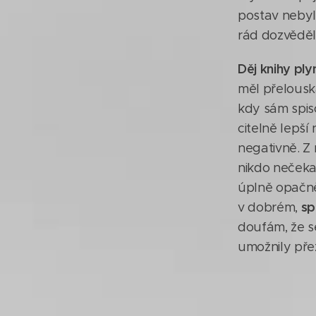
postav nebyl
rád dozvěděl 
Děj knihy pl
měl přelous
kdy sám spis
citelně lepší
negativně. Z 
nikdo nečeka
úplně opačně,
sp
v dobrém,
doufám, že se
umožnily přež