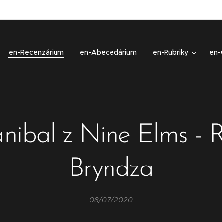
en-Recenzárium
en-Abecedárium
en-Rubriky
en-
nibal z Nine Elms - 
Bryndza
08/07/2020