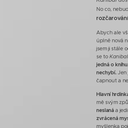
dost
No co, nebudu
rozčarován
Abych ale vš
úplně nová no
jsem ji stále
se to
Kanibal
jedná o knihu
nechybí.
Jen 
čapnout a ne
Hlavní hrdink
mě svým způ
neslaná
a jed
zvrácená mys
myšlenka pojí