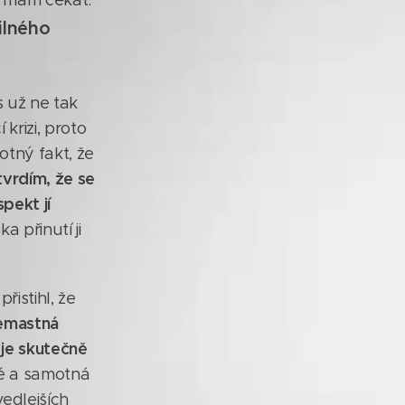
co mám čekat.
ilného
 už ne tak
krizi, proto
otný fakt, že
vrdím, že se
pekt jí
 přinutí ji
řistihl, že
nemastná
 je skutečně
né a samotná
edlejších