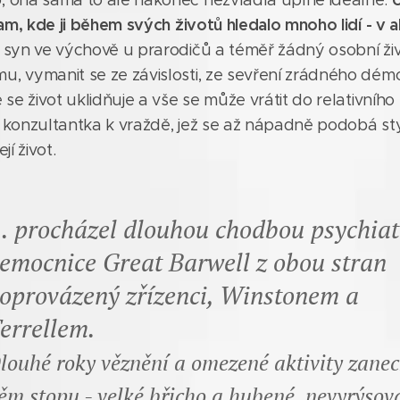
, ona sama to ale nakonec nezvládla úplně ideálně.
 tam, kde ji během svých životů hledalo mnoho lidí - v a
, syn ve výchově u prarodičů a téměř žádný osobní ži
u, vymanit se ze závislosti, ze sevření zrádného dém
 se život uklidňuje a vše se může vrátit do relativního 
o konzultantka k vraždě, jež se až nápadně podobá st
jí život.
.. procházel dlouhou chodbou psychiat
emocnice Great Barwell z obou stran
oprovázený zřízenci, Winstonem a
errellem.
louhé roky věznění a omezené aktivity zane
ěm stopu - velké břicho a hubené, nevyrýsov