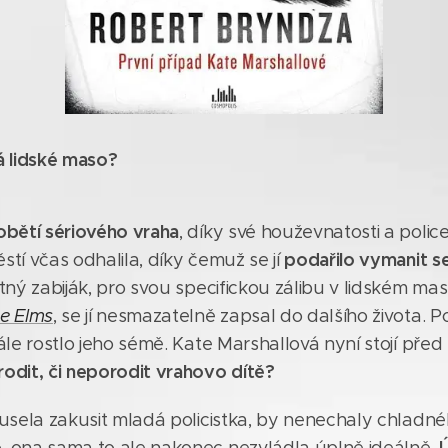
ná lidské maso?
obětí sériového vraha
, díky své houževnatosti a polic
podařilo vymanit s
stí včas odhalila, díky čemuž se jí
stný zabiják, pro svou specifickou zálibu v lidském m
ne Elms
, se jí nesmazatelně zapsal do dalšího života. P
dále rostlo jeho sémě. Kate Marshallová nyní stojí před
odit, či neporodit vrahovo dítě?
musela zakusit mladá policistka, by nenechaly chladn