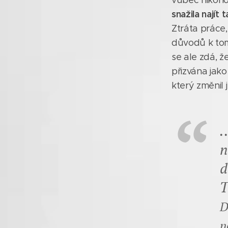
vůbec nikoho
snažila najít
Ztráta práce
důvodů k tom
se ale zdá, že
přizvána jak
který změnil je
.
n
d
T
D
n