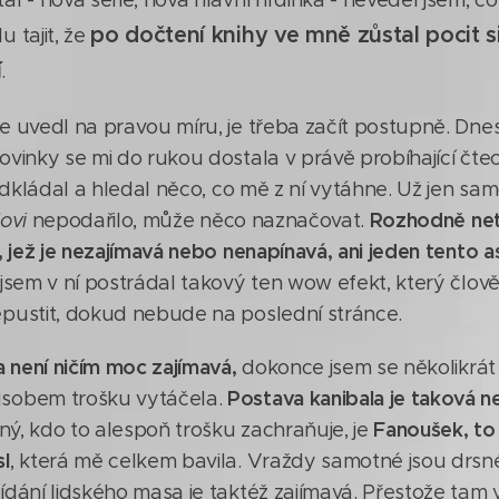
al - nová série, nová hlavní hrdinka - nevěděl jsem, 
po dočtení knihy ve mně zůstal pocit s
 tajit, že
í
.
e uvedl na pravou míru, je třeba začít postupně. Dnes
vinky se mi do rukou dostala v právě probíhající čtecí 
 odkládal a hledal něco, co mě z ní vytáhne. Už jen sam
Rozhodně net
ovi
nepodařilo, může něco naznačovat.
, jež je nezajímavá nebo nenapínavá, ani jeden tento as
jsem v ní postrádal takový ten wow efekt, který člověka
pustit, dokud nebude na poslední stránce.
a není ničím moc zajímavá,
dokonce jsem se několikrát p
Postava kanibala je taková 
sobem trošku vytáčela.
Fanoušek, to
iný, kdo to alespoň trošku zachraňuje, je
l
, která mě celkem bavila. Vraždy samotné jsou drs
dání lidského masa je taktéž zajímavá. Přestože tam v