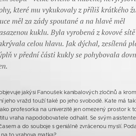
ohy, které mu vykukovaly z příliš krátkého 
uce měl za zády spoutané a na hlavě měl
asazenou kuklu. Byla vyrobená z kovové sítě
akrývala celou hlavu. Jak dýchal, zesílená p
ýplň v přední části kukly se pohybovala dovn
en.
objevuje jakýsi Fanoušek kanibalových zločinů a kro
 jeho vražd touží také po jeho svobodě. Kate má tak 
ako profesorka na univerzitě jen omezený prostor k to
ntitu vraha napodobovatele odhalit. Se svým asistent
časem a do souboje s geniálně zvrácenou myslí. Podaří
o na to vrahova matka?