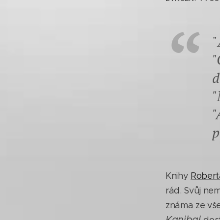
"
"
d
"
"
p
Knihy
Robert
rád. Svůj ne
známa ze vše
Kanibal