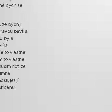
bně bych se
 že bych ji
ravdu bavil
a
hu byla
íliš
že to vlastně
m to vlastně
usím říct, že
římně
ti, jež jí
příběhu.