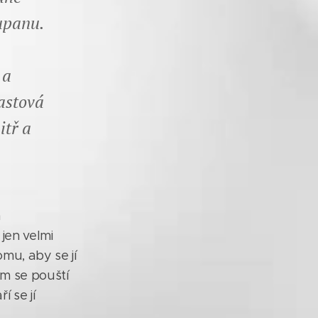
županu.
 a
lastová
itř a
m
jen velmi
mu, aby se jí
em se pouští
 se jí