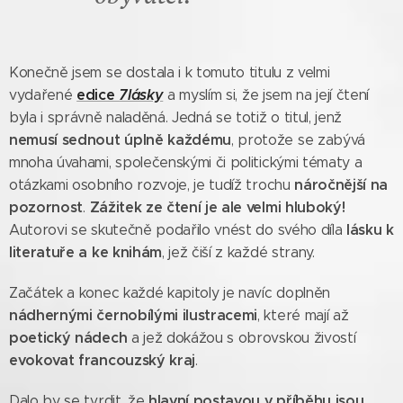
Konečně jsem se dostala i k tomuto titulu z velmi
edice
7lásky
vydařené
a myslím si, že jsem na její čtení
byla i správně naladěná. Jedná se totiž o titul, jenž
nemusí sednout úplně každému
, protože se zabývá
mnoha úvahami, společenskými či politickými tématy a
náročnější na
otázkami osobního rozvoje, je tudíž trochu
pozornost
Zážitek ze čtení je ale velmi hluboký!
.
lásku k
Autorovi se skutečně podařilo vnést do svého díla
literatuře a ke knihám
, jež čiší z každé strany.
Začátek a konec každé kapitoly je navíc doplněn
nádhernými černobílými ilustracemi
, které mají až
poetický nádech
a jež dokážou s obrovskou živostí
evokovat francouzský kraj
.
hlavní postavou v příběhu jsou
Dalo by se tvrdit, že