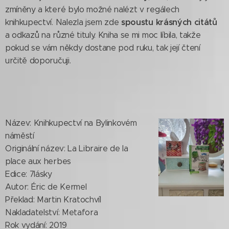
zmíněny a které bylo možné nalézt v regálech
spoustu krásných citátů
knihkupectví. Nalezla jsem zde
a odkazů na různé tituly. Kniha se mi moc líbila, takže
pokud se vám někdy dostane pod ruku, tak její čtení
určitě doporučuji.
Název: Knihkupectví na Bylinkovém
náměstí
Originální název: La Libraire de la
place aux herbes
Edice: 7lásky
Autor: Éric de Kermel
Překlad: Martin Kratochvíl
Nakladatelství: Metafora
Rok vydání: 2019