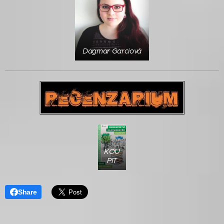
Dagmar Garciová
KOU
PIT
Share