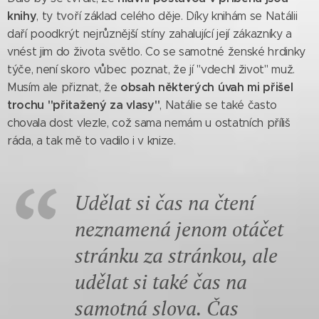
knihy
, ty tvoří základ celého děje. Díky knihám se Natálii
daří poodkrýt nejrůznější stíny zahalující její zákazníky a
vnést jim do života světlo. Co se samotné ženské hrdinky
týče, není skoro vůbec poznat, že jí "vdechl život" muž.
obsah některých úvah mi přišel
Musím ale přiznat, že
trochu "přitažený za vlasy"
, Natálie se také často
chovala dost vlezle, což sama nemám u ostatních příliš
ráda, a tak mě to vadilo i v knize.
Udělat si čas na čtení
neznamená jenom otáčet
stránku za stránkou, ale
udělat si také čas na
samotná slova. Čas