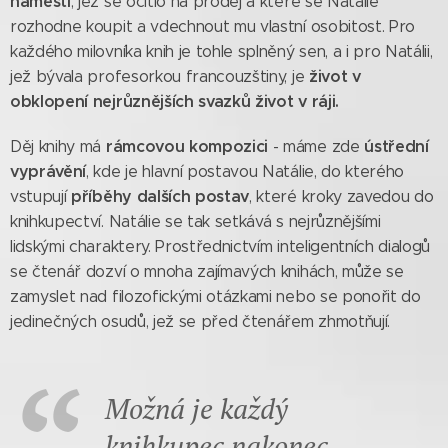
náměstí
, jež se ocitlo na prodej a které se Natálie
rozhodne koupit a vdechnout mu vlastní osobitost. Pro
každého milovníka knih je tohle splněný sen, a i pro Natálii,
život v
jež bývala profesorkou francouzštiny, je
obklopení nejrůznějších svazků život v ráji.
rámcovou kompozici
ústřední
Děj knihy má
- máme zde
vyprávění
, kde je hlavní postavou Natálie, do kterého
příběhy dalších postav
vstupují
, které kroky zavedou do
knihkupectví. Natálie se tak setkává s nejrůznějšími
lidskými charaktery. Prostřednictvím inteligentních dialogů
se čtenář dozví o mnoha zajímavých knihách, může se
zamyslet nad filozofickými otázkami nebo se ponořit do
jedinečných osudů, jež se před čtenářem zhmotňují.
Možná je každý
knihkupec nakonec