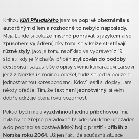
Kůň Převalského
poprvé obeznámila s
Knihou
jsem se
autorčiným dílem a rozhodně to nebylo naposledy.
mistrně pohrávat s jazykem a se
Maja Lunde si dokáže
způsobem vyjádření
v knize střetávají
, díky tomu se
různé styly
, jako je tomu například ve vyprávění z 19.
stylizován do podoby
století, kdy je Michailův příběh
cestopisu
dopisy
. Isa zas píše
svému kamarádovi Larsovi,
jenž z Norska i s rodinou odešel, tudíž se jedná pouze o
jednostrannou korespondenci. Kdoví, jestli si dopisy Lars
text není jednotvárný
někdy přečte. Tím, že
, si velmi
dobře udržuje čtenářovu pozornost.
vyzdvihnout jednu příběhovou linii
Pokud bych měla
,
byla by to zřejmě paradoxně ta, kde jsou koně upozaděni
příběh z
a do popředí se dostává lidský boj o přežití -
Norska roku 2064
. Už jen fakt, že současná situace