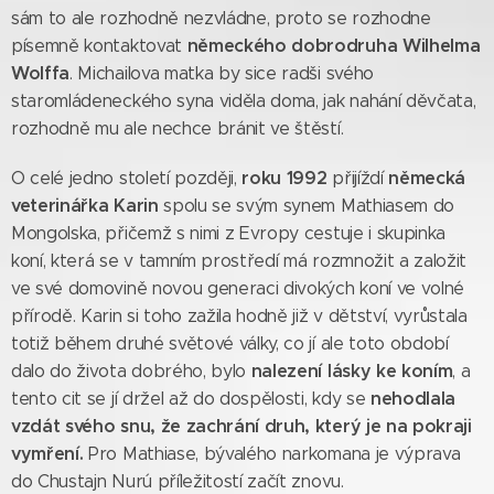
sám to ale rozhodně nezvládne, proto se rozhodne
německého dobrodruha Wilhelma
písemně kontaktovat
Wolffa
. Michailova matka by sice radši svého
staromládeneckého syna viděla doma, jak nahání děvčata,
rozhodně mu ale nechce bránit ve štěstí.
roku 1992
německá
O celé jedno století později,
přijíždí
veterinářka Karin
spolu se svým synem Mathiasem do
Mongolska, přičemž s nimi z Evropy cestuje i skupinka
koní, která se v tamním prostředí má rozmnožit a založit
ve své domovině novou generaci divokých koní ve volné
přírodě. Karin si toho zažila hodně již v dětství, vyrůstala
totiž během druhé světové války, co jí ale toto období
nalezení lásky ke koním
dalo do života dobrého, bylo
, a
nehodlala
tento cit se jí držel až do dospělosti, kdy se
vzdát svého snu, že zachrání druh, který je na pokraji
vymření.
Pro Mathiase, bývalého narkomana je výprava
do Chustajn Nurú příležitostí začít znovu.