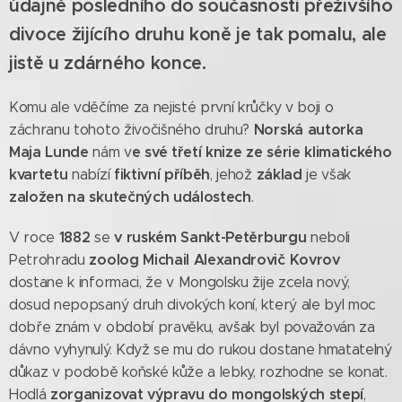
údajně posledního do současnosti přeživšího
divoce žijícího druhu koně je tak pomalu, ale
jistě u zdárného konce.
Komu ale vděčíme za nejisté první krůčky v boji o
Norská autorka
záchranu tohoto živočišného druhu?
Maja Lunde
e své třetí knize ze série klimatického
nám v
kvartetu
fiktivní příběh
základ
nabízí
, jehož
je však
založen na skutečných událostech
.
1882
v ruském Sankt-Petěrburgu
V roce
se
neboli
zoolog Michail Alexandrovič Kovrov
Petrohradu
dostane k informaci, že v Mongolsku žije zcela nový,
dosud nepopsaný druh divokých koní, který ale byl moc
dobře znám v období pravěku, avšak byl považován za
dávno vyhynulý. Když se mu do rukou dostane hmatatelný
důkaz v podobě koňské kůže a lebky, rozhodne se konat.
zorganizovat výpravu do mongolských stepí
Hodlá
,