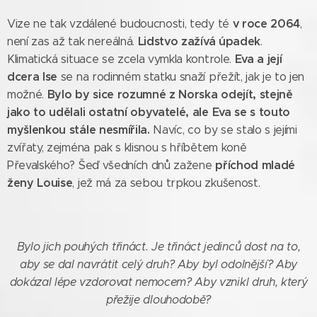
v roce 2064
Vize ne tak vzdálené budoucnosti, tedy té
,
Lidstvo zažívá úpadek
není zas až tak nereálná.
.
Eva a její
Klimatická situace se zcela vymkla kontrole.
dcera Ise
se na rodinném statku snaží přežít, jak je to jen
Bylo by sice rozumné z Norska odejít,
stejně
možné.
jako to udělali ostatní obyvatelé, ale Eva se s touto
myšlenkou stále nesmířila.
Navíc, co by se stalo s jejími
zvířaty, zejména pak s klisnou s hříbětem koně
příchod mladé
Převalského? Šeď všedních dnů zažene
ženy Louise
, jež má za sebou trpkou zkušenost.
Bylo jich pouhých třináct. Je třináct jedinců dost na to,
aby se dal navrátit celý druh? Aby byl odolnější? Aby
dokázal lépe vzdorovat nemocem? Aby vznikl druh, který
přežije dlouhodobě?