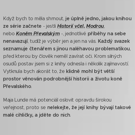
je úplně jedno, jakou knihou
Když bych to měla shrnout,
ze série začnete
Historií včel
,
Modrou
- jestli
,
Koněm Převalským
příběhy na sebe
nebo
-, jednotlivé
nenavazují
Každý svazek
, tudíž je výběr jen a jen na vás.
seznamuje čtenářem s jinou naléhavou problematikou
,
před kterou by člověk neměl zavírat oči. Krom silných
osudů postav jsem si z knihy odnesla i několik zajímavostí.
klidně mohl být větší
Vytknula bych akorát to, že
prostor věnován podrobnější historii a životu koně
Převalského
.
Maja Lunde má potenciál oslovit opravdu širokou
nelekejte, že její knihy bývají takové
veřejnost, proto se
malé cihličky, a jděte do nich
.