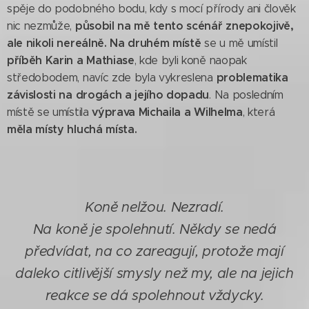
spěje do podobného bodu, kdy s mocí přírody ani člověk
působil na mě tento scénář znepokojivě,
nic nezmůže,
ale nikoli nereálně.
Na druhém místě
se u mě umístil
příběh Karin a Mathiase
, kde byli koně naopak
problematika
středobodem, navíc zde byla vykreslena
závislosti na drogách a jejího dopadu
. Na posledním
výprava Michaila a Wilhelma
místě se umístila
, která
měla místy hluchá místa.
Koně nelžou. Nezradí.
Na koně je spolehnutí. Někdy se nedá
předvídat, na co zareagují, protože mají
daleko citlivější smysly než my, ale na jejich
reakce se dá spolehnout vždycky.