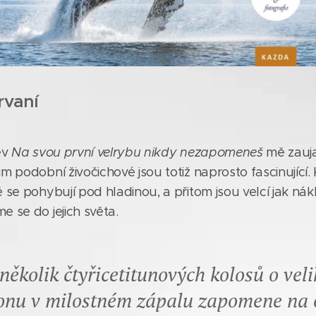
rvaní
ev
Na svou první velrybu nikdy nezapomeneš
mě zauja
im podobní živočichové jsou totiž naprosto fascinující.
ě se pohybují pod hladinou, a přitom jsou velcí jak nák
e se do jejich světa.
několik čtyřicetitunových kolosů o veli
nu v milostném zápalu zapomene na o