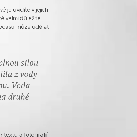
 je uvidíte v jejich
ké velmi důležité
tí ocasu může udělat
plnou silou
lila z vody
nu. Voda
 na druhé
 textu a fotografií