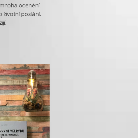
 mnoha ocenění.
o životní poslání.
jí.