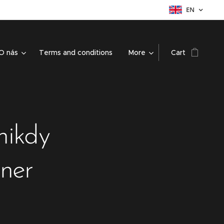
EN
O nás
Terms and conditions
More
Cart
nikdy
ner