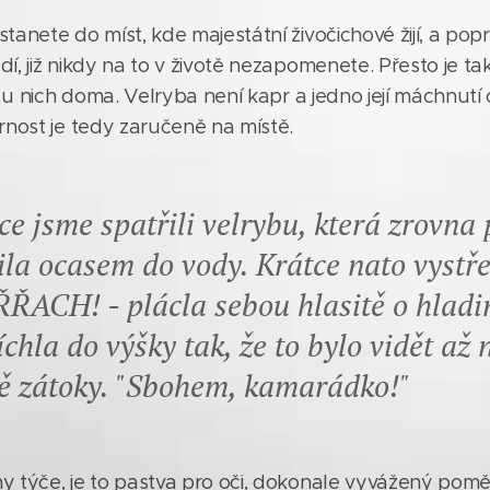
anete do míst, kde majestátní živočichové žijí, a poprvé
í, již nikdy na to v životě nezapomenete. Přesto je ta
te u nich doma. Velryba není kapr a jedno její máchnu
rnost je tedy zaručeně na místě.
ce jsme spatřili velrybu, která zrovna 
ila ocasem do vody. Krátce nato vystře
ŘŘACH! - plácla sebou hlasitě o hladi
íchla do výšky tak, že to bylo vidět až
ě zátoky. "Sbohem, kamarádko!"
y týče, je to pastva pro oči, dokonale vyvážený poměr