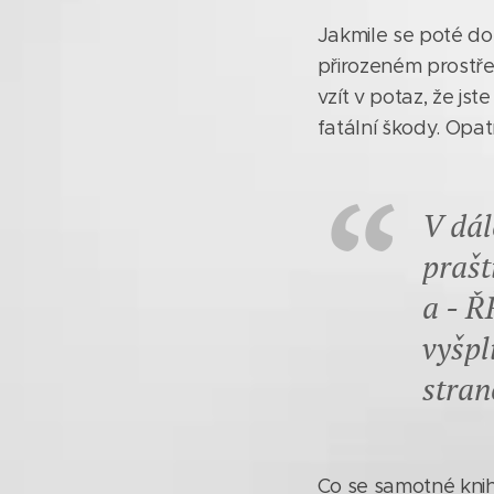
Jakmile se poté dost
přirozeném prostřed
vzít v potaz, že js
fatální škody. Opat
V dál
prašt
a - Ř
vyšpl
stran
Co se samotné knih