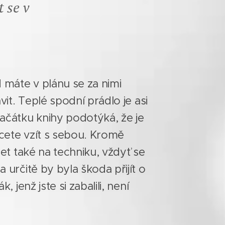
t se v
 máte v plánu se za nimi
vit. Teplé spodní prádlo je asi
ačátku knihy podotýká, že je
hcete vzít s sebou. Kromě
et také na techniku, vždyť se
 určitě by byla škoda přijít o
 jenž jste si zabalili, není