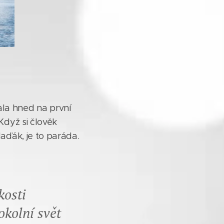
la hned na první
 Když si člověk
laďák, je to paráda.
kosti
kolní svět