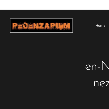
Home
en-N
ne