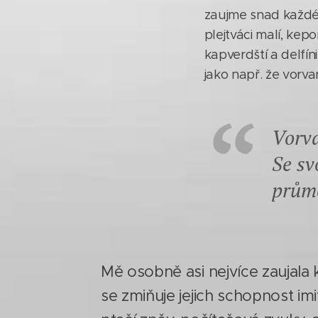
zaujme snad každéh
plejtváci malí, kepo
kapverdští a delfí
jako např. že vorva
Vorva
Se sv
průmě
Mě osobně asi nejvíce zaujala 
se zmiňuje jejich schopnost im