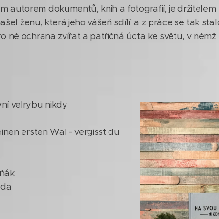
 autorem dokumentů, knih a fotografií, je držitelem
 našel ženu, která jeho vášeň sdílí, a z práce se tak stal
o ně ochrana zvířat a patřičná úcta ke světu, v němž ži
ní velrybu nikdy
einen ersten Wal - vergisst du
eňák
zda