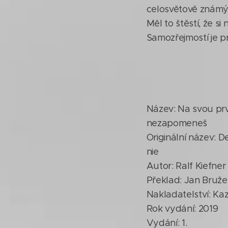
celosvětově známým
Měl to štěstí, že si
Samozřejmostí je pr
Název: Na svou prv
nezapomeneš
Originální název: D
nie
Autor: Ralf Kiefner
Překlad: Jan Bruž
Nakladatelství: Ka
Rok vydání: 2019
Vydání: 1.