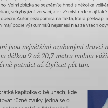
o. Velmi zblízka se seznámíte hned s několika velikán
rkaci, velryby jižní, vorvani, ale své místo zde mají také
ni obecní. Autor nezapomíná na fakta, která překvapí
ni mají podle výzkumníků nejsilnější hlas ze všech oby
ni jsou největšími ozubenými dravci 
ou délkou 9 až 20,7 metru mohou váži
rně patnáct až čtyřicet pět tun.
krátká kapitolka o běluhách, kde
itovat různé zvuky, jedná se o