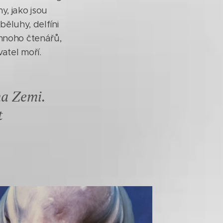
y, jako jsou
 běluhy, delfíni
 mnoho čtenářů,
vatel moří.
na Zemi.
t