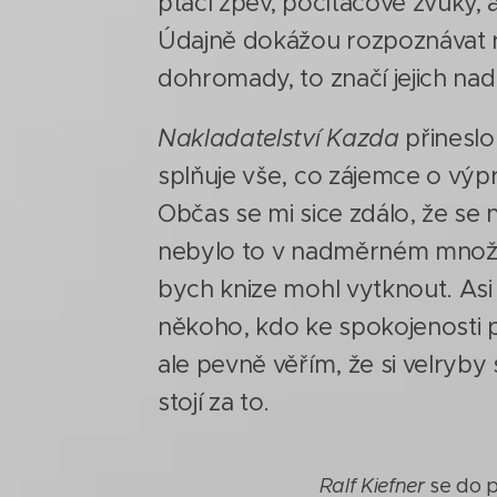
ptačí zpěv, počítačové zvuky, 
Údajně dokážou rozpoznávat r
dohromady, to značí jejich nad
Nakladatelství Kazda
přineslo 
splňuje vše, co zájemce o výpr
Občas se mi sice zdálo, že se 
nebylo to v nadměrném množs
bych knize mohl vytknout. Asi
někoho, kdo ke spokojenosti p
ale pevně věřím, že si velryb
stojí za to.
Ralf Kiefner
se do po