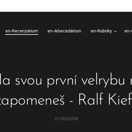
en-Recenzárium
en-Abecedárium
en-Rubriky
en-
a svou první velrybu 
zapomeneš - Ralf Kief
07/10/2019