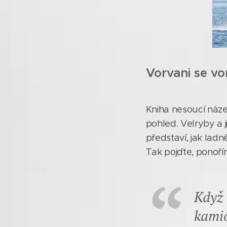
Vorvani se vo
Kniha nesoucí náz
pohled. Velryby a j
představí, jak ladn
Tak pojďte, ponořím
Když 
kamio