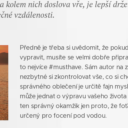
a kolem nich doslova vře, je lepší drže
čné vzdálenosti.
Předně je třeba si uvědomit, že pokud
vypravit, musíte se velmi dobře připra
to nejvíce #musthave. Sám autor na z
nezbytné si zkontrolovat vše, co si c
správného oblečení je určitě fajn mysl
může jednat o výpravu vašeho života a
ten správný okamžik jen proto, že foťák,
určený pro focení pod vodou.