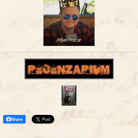
Pavel Polcar
KO
UPI
T
Share