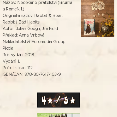
Název: Nečekané přátelství (Brumla
a Remcík 1.)
Originální název: Rabbit & Bear:
Rabbit´s Bad Habits
Autor: Julian Gough, Jim Field
Překlad: Anna Vrbová
Nakladatelství: Euromedia Group -
Pikola
Rok vydání: 2018
Vydání: 1.
Počet stran: 112
ISBN/EAN: 978-80-7617-103-9