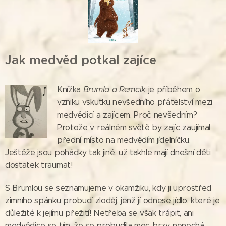
Jak medvěd potkal zajíce
Knížka
Brumla a Remcík
je příběhem o
vzniku vskutku nevšedního přátelství mezi
medvědicí a zajícem. Proč nevšedním?
Protože v reálném světě by zajíc zaujímal
přední místo na medvědím jídelníčku.
Ještěže jsou pohádky tak jiné, už takhle mají dnešní děti
dostatek traumat!
S Brumlou se seznamujeme v okamžiku, kdy ji uprostřed
zimního spánku probudí zloděj, jenž jí odnese jídlo, které je
důležité k jejímu přežití! Netřeba se však trápit, ani
medvědice se tím, že se probudila moc brzy, nenechá