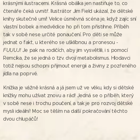
krásnými ilustracemi. Krásná obálka jen nastiňuje to, co
čtenáře čeká uvnitř. Ilustrátor Jim Field ukázal, že dětské
knihy skutečně umí! Velice úsměvná scéna je, když zajíc sní
vlastní bobek a medvědice ho při tom přistihne. Příběh
tak v sobě nese určité ponaučení. Pro děti se může
jednat o fakt, u kterého se ušklíbnou a pronesou -
FUUUJ!
Je pak na rodičích, aby jim vysvětlili, i s pomocí
Remcíka, že se jedná o tzv. dvojí metabolismus. Hlodavci
totiž nejsou schopni přijmout energii a živiny z pozřeného
jídla na poprvé.
Knížka je vážně krásná a já jsem už ve věku, kdy si dětské
knížky mohu užívat znovu a rád! Jedná se o příběh, který
v sobě nese i trochu poučení, a tak je pro rozvoj dětské
mysli ideální! Moc se těším na další pokračování těchto
dvou chlupáčů!