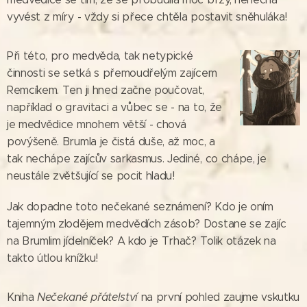
vyvést z míry - vždy si přece chtěla postavit sněhuláka!
Při této, pro medvěda, tak netypické
činnosti se setká s přemoudřelým zajícem
Remcíkem. Ten ji hned začne poučovat,
například o gravitaci a vůbec se - na to, že
je medvědice mnohem větší - chová
povýšeně. Brumla je čistá duše, až moc, a
tak nechápe zajícův sarkasmus. Jediné, co chápe, je
neustále zvětšující se pocit hladu!
Jak dopadne toto nečekané seznámení? Kdo je oním
tajemným zlodějem medvědích zásob? Dostane se zajíc
na Brumlim jídelníček? A kdo je Trhač? Tolik otázek na
takto útlou knížku!
Kniha
Nečekané přátelství
na první pohled zaujme vskutku