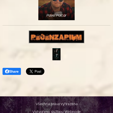
Pavel Polcar
K
O
U
P
I
T
Share
Všechna práva vyhrazena
Vytvořeno službou
Webnode