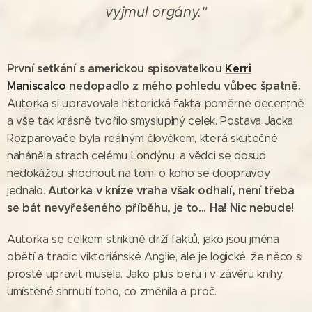
vyjmul orgány."
První setkání s americkou spisovatelkou
Kerri
Maniscalco
nedopadlo z mého pohledu vůbec špatně.
Autorka si upravovala historická fakta poměrně decentně
a vše tak krásně tvořilo smysluplný celek. Postava Jacka
Rozparovače byla reálným člověkem, která skutečně
naháněla strach celému Londýnu, a vědci se dosud
nedokážou shodnout na tom, o koho se doopravdy
Autorka v knize vraha však odhalí, není třeba
jednalo.
se bát nevyřešeného příběhu, je to... Ha! Nic nebude!
Autorka se celkem striktně drží faktů, jako jsou jména
obětí a tradic viktoriánské Anglie, ale je logické, že něco si
prostě upravit musela. Jako plus beru i v závěru knihy
umístěné shrnutí toho, co změnila a proč.