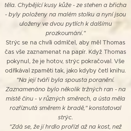
těla. Chybějící kusy kůže - ze stehen a břicha
- byly položeny na malém stolku a nyní jsou
uloženy ve dvou pytlích k dalšímu
prozkoumání."
Strýc se na chvíli odmlčel, aby měl Thomas
čas vše zaznamenat na papír. Když Thomas
pokynul, že je hotov, strýc pokračoval. Vše
odříkával zpaměti tak, jako kdyby četl knihu.
"Na její tváři byla spousta poranění.
Zaznamenáno bylo několik tržných ran - na
místě činu - v různých směrech, a ústa měla
rozříznutá směrem k bradě,"
konstatoval
strýc.
"Zdá se, že jí hrdlo prořízl až na kost, než