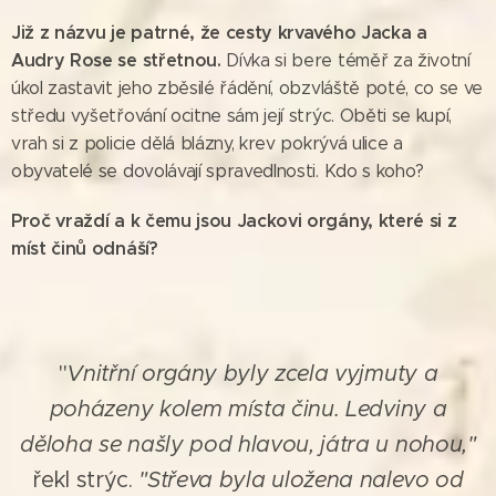
Již z názvu je patrné, že cesty krvavého Jacka a
Audry Rose se střetnou.
Dívka si bere téměř za životní
úkol zastavit jeho zběsilé řádění, obzvláště poté, co se ve
středu vyšetřování ocitne sám její strýc. Oběti se kupí,
vrah si z policie dělá blázny, krev pokrývá ulice a
obyvatelé se dovolávají spravedlnosti. Kdo s koho?
Proč vraždí a k čemu jsou Jackovi orgány,
které
si z
míst činů odnáší?
"
Vnitřní orgány byly zcela vyjmuty a
poházeny kolem místa činu. Ledviny a
děloha se našly pod hlavou, játra u nohou,"
řekl strýc.
"Střeva byla uložena nalevo od