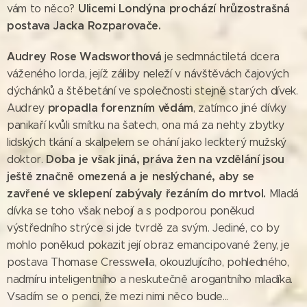
Ulicemi Londýna prochází hrůzostrašná
vám to něco?
postava Jacka Rozparovače.
Audrey Rose Wadsworthová
je sedmnáctiletá dcera
váženého lorda, jejíž záliby neleží v návštěvách čajových
dýchánků a štěbetání ve společnosti stejně starých dívek.
propadla forenzním vědám
Audrey
, zatímco jiné dívky
panikaří kvůli smítku na šatech, ona má za nehty zbytky
lidských tkání a skalpelem se ohání jako leckterý mužský
Doba je však jiná, práva žen na vzdělání jsou
doktor.
ještě značně omezená a je neslýchané, aby se
zavřené ve sklepení zabýval
y
řezáním do mrtvol.
Mladá
dívka se toho však nebojí a s podporou poněkud
výstředního strýce si jde tvrdě za svým. Jediné, co by
mohlo poněkud pokazit její obraz emancipované ženy, je
postava Thomase Cresswella, okouzlujícího, pohledného,
nadmíru inteligentního a neskutečně arogantního mladíka.
Vsadím se o penci, že mezi nimi něco bude...