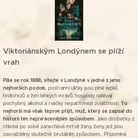
Viktoriánským Londýnem se plíží
vrah
Píše se rok 1888, vítejte v Londýně v jedné z jeho
nejhorších podob
, postranní uličky jsou plné lapků,
hrdlořezů a žen lehkých mravů, hospody nalévají
To
pochybný alkohol a rvačky nepatří mezi zvláštnosti.
nejhorší má však teprve přijít, muž, který se zapsal do
historii tím nejzvrácenějším způsobem.
Jako drobečky z
chleba po sobě zanechává mrtvé ženy, ženy, jež jsou
zavražděny skutečně brutálním způsobem... Připomíná