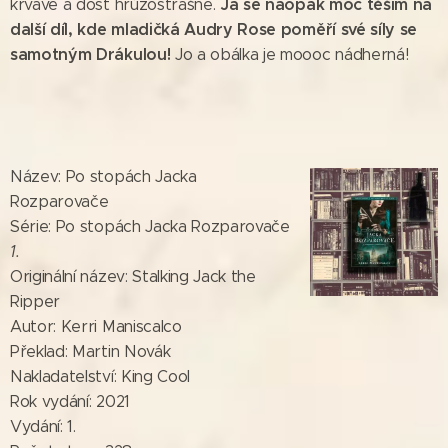
Já se naopak moc těším na
krvavé a dost hrůzostrašné.
další díl, kde mladičká Audry Rose poměří své síly se
samotným Drákulou!
Jo a obálka je moooc nádherná!
Název: Po stopách Jacka
Rozparovače
Série: Po stopách Jacka Rozparovače
1.
Originální název: Stalking Jack the
Ripper
Autor: Kerri Maniscalco
Překlad: Martin Novák
Nakladatelství: King Cool
Rok vydání: 2021
Vydání: 1.