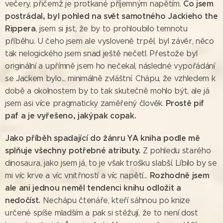
Co jsem
večery, přičemž je protkané příjemným napětím.
postrádal, byl pohled na svět samotného Jackieho the
Rippera
, jsem si jist, že by to prohloubilo temnotu
příběhu. U čeho jsem ale vysloveně trpěl, byl závěr, něco
tak nelogického jsem snad ještě nečetl. Přestože byl
originální a upřímně jsem ho nečekal, následné vypořádání
se Jackem bylo... minimálně zvláštní. Chápu, že vzhledem k
době a okolnostem by to tak skutečně mohlo být, ale já
Prostě pif
jsem asi více pragmaticky zaměřený člověk.
paf a je vyřešeno, jakýpak copak.
Jako příběh spadající do žánru YA kniha podle mě
splňuje všechny potřebné atributy.
Z pohledu starého
dinosaura, jako jsem já, to je však trošku slabší. Líbilo by se
Rozhodně jsem
mi víc krve a víc vnitřností a víc napětí...
ale ani jednou neměl tendenci knihu odložit a
nedočíst.
Nechápu čtenáře, kteří sáhnou po knize
určené spíše mladším a pak si stěžují, že to není dost