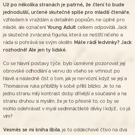
Už po několika stranách je patrné, že čtení to bude
jednodušší, určené skutečně spíše pro mladší čtenáře
,
vzhledem k vraždám a detailním popisům, ne úplně pro
Young Adult
mladé, ale označení
celkem odpovídá. Jack
je skutečně zvrácená figurka, která se neštítí ničeho a
Máte rádi ledvinky? Jack
ráda si pohrává se svým okolím.
rozhodně! Ale jen ty lidské.
Co se hlavní postavy týče, bylo úsměvné pozorovat její
obrovské odhodlání a vervu do všeho se vrhnout po
hlavě a následně číst o tom, jak je nervózní, když se její a
Thomasova ruka přiblížily k sobě příliš blízko. Je to na
jednu stranu milý kontrast doby dřívější a současné a na
stranu druhou si myslím, že je to přesně to, co by se
mohlo odehrávat v mysli sedmnáctileté dívky. I když... co já
vím?
Vesměs se mi kniha líbila
, je to oddechové čtivo na dva