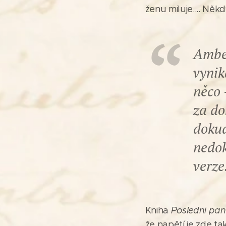
ženu miluje.... Něk
Amber
vynik
něco 
za do
dokud
nedok
verze
Kniha
Posledni pan
že napětí je zde t