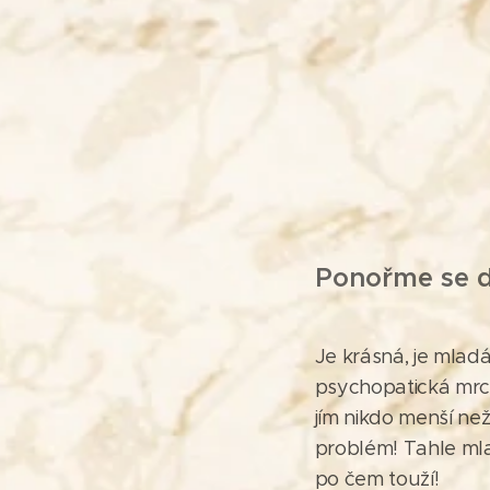
Ponořme se d
Je krásná, je mlad
psychopatická mrch
jím nikdo menší ne
problém! Tahle mla
po čem touží!