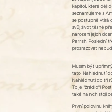
kapitol, které ději 
seznamujeme s Amber
se postupně vtírá 
svůj život těsně p
narození jejich dce
Parrish. Poslední 
prozrazovat nebud
Musím být upřímný 
tato. Nahlédnutí d
Nahlédnutí do tří r
To je "žrádlo"! Pos
také na nich stojí c
První polovinu knih