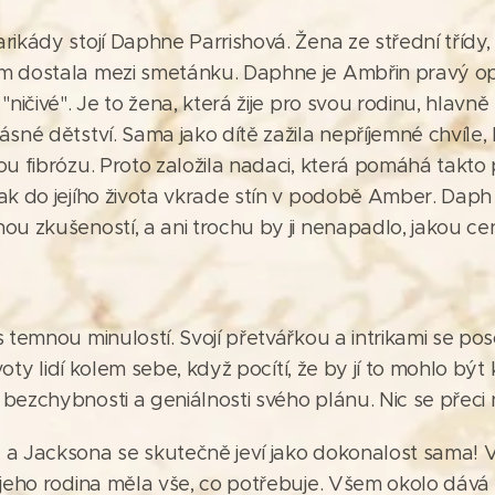
ikády stojí Daphne Parrishová. Žena ze střední třídy,
 dostala mezi smetánku. Daphne je Ambřin pravý opa
"ničivé". Je to žena, která žije pro svou rodinu, hlavn
sné dětství. Sama jako dítě zažila nepříjemné chvíle, k
ou fibrózu. Proto založila nadaci, která pomáhá takto
k do jejího života vkrade stín v podobě Amber. Daph j
ou zkušeností, a ani trochu by ji nenapadlo, jakou c
 temnou minulostí. Svojí přetvářkou a intrikami se posou
ivoty lidí kolem sebe, když pocítí, že by jí to mohlo být
bezchybnosti a geniálnosti svého plánu. Nic se přeci
 a Jacksona se skutečně jeví jako dokonalost sama!
 jeho rodina měla vše, co potřebuje. Všem okolo dává 