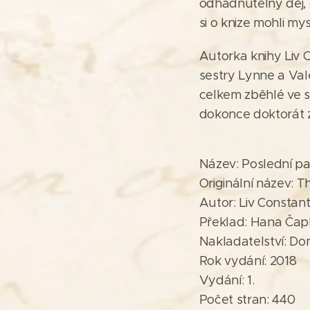
odhadnutelný děj, 
si o knize mohli mys
Autorka knihy Liv 
sestry Lynne a Vale
celkem zběhlé ve s
dokonce doktorát z 
Název: Poslední pa
Originální název: T
Autor: Liv Constant
Překlad: Hana Ča
Nakladatelství: Do
Rok vydání: 2018
Vydání: 1.
Počet stran: 440