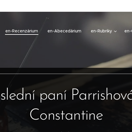
en-Recenzárium
en-Abecedárium
en-Rubriky
en-
slední paní Parrishová
Constantine