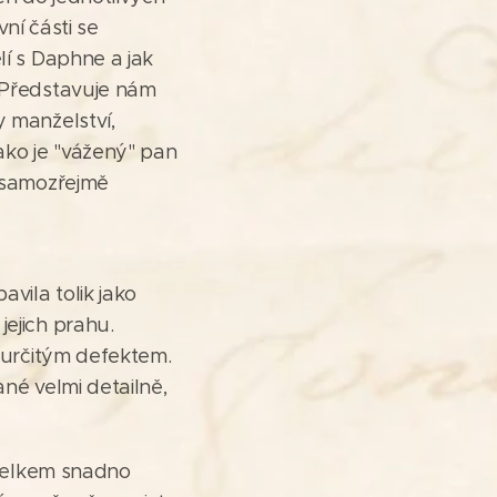
vní části se
lí s Daphne a jak
. Představuje nám
y manželství,
ako je "vážený" pan
m samozřejmě
vila tolik jako
jejich prahu.
s určitým defektem.
ané velmi detailně,
o celkem snadno