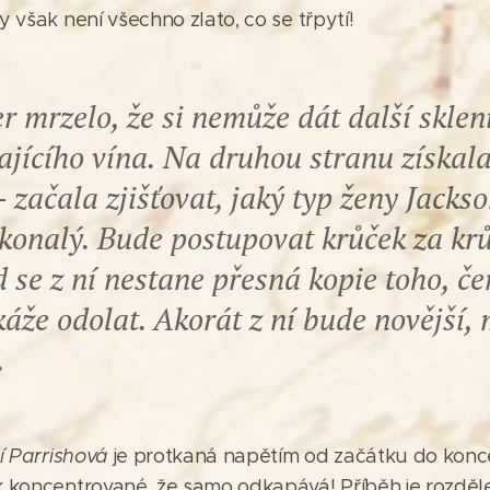
dy však není všechno zlato, co se třpytí!
 mrzelo, že si nemůže dát další sklen
ajícího vína. Na druhou stranu získal
- začala zjišťovat, jaký typ ženy Jacks
konalý. Bude postupovat krůček za kr
 se z ní nestane přesná kopie toho, č
áže odolat. Akorát z ní bude novější, 
.
í Parrishová
je protkaná napětím od začátku do konce
ak koncentrované, že samo odkapává! Příběh je rozděl