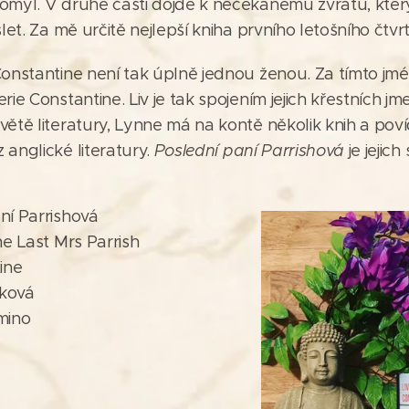
omyl. V druhé části dojde k nečekanému zvratu, který
let. Za mě určitě nejlepší kniha prvního letošního čtvrtl
Constantine není tak úplně jednou ženou. Za tímto jm
rie Constantine. Liv je tak spojením jejich křestních j
větě literatury, Lynne má na kontě několik knih a pov
anglické literatury.
Poslední paní Parrishová
je jejic
ní Parrishová
he Last Mrs Parrish
ine
pková
mino