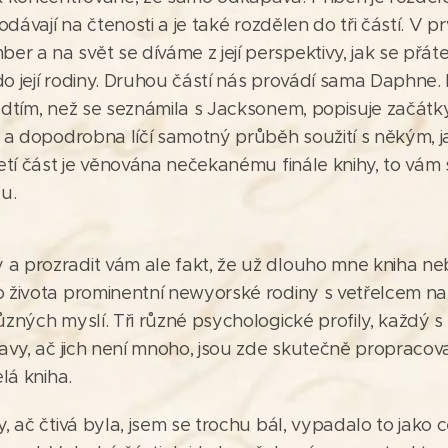
dodávají na čtenosti a je také rozdělen do tři částí. V pr
 a na svět se díváme z její perspektivy, jak se přáte
do její rodiny. Druhou částí nás provádí sama Daphne
ředtím, než se seznámila s Jacksonem, popisuje začátk
r a dopodrobna líčí samotný průběh soužití s někým, j
třetí část je věnována nečekanému finále knihy, to vá
u.
a prozradit vám ale fakt, že už dlouho mne kniha neba
o života prominentní newyorské rodiny s vetřelcem na 
ůzných myslí. Tři různé psychologické profily, každý 
tavy, ač jich není mnoho, jsou zde skutečně propracov
elá kniha.
y, ač čtivá byla, jsem se trochu bál, vypadalo to jak