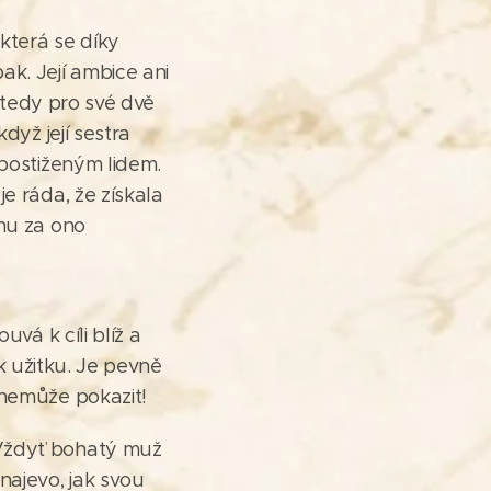
 která se díky
k. Její ambice ani
ě tedy pro své dvě
dyž její sestra
 postiženým lidem.
e ráda, že získala
enu za ono
vá k cíli blíž a
 k užitku. Je pevně
 nemůže pokazit!
 Vždyť bohatý muž
najevo, jak svou