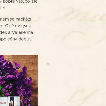
 popře vše, co jste
etí.
énem se nachází
men. Obě dvě jsou
ídek a Valerie má
h společný debut.