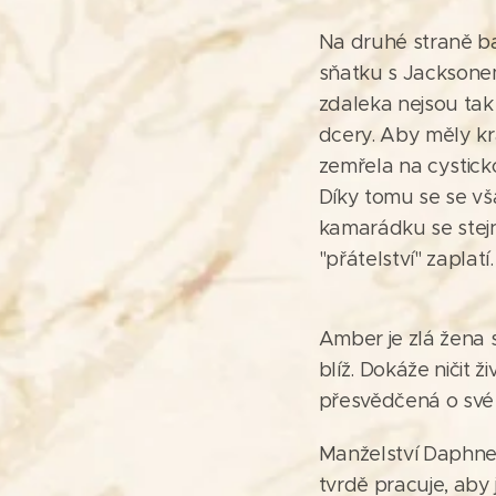
Na druhé straně bar
sňatku s Jacksonem
zdaleka nejsou tak 
dcery. Aby měly krá
zemřela na cystick
Díky tomu se se vša
kamarádku se stejn
"přátelství" zaplatí.
Amber je zlá žena s
blíž. Dokáže ničit ž
přesvědčená o své 
Manželství Daphne
tvrdě pracuje, aby