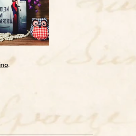
ino
.