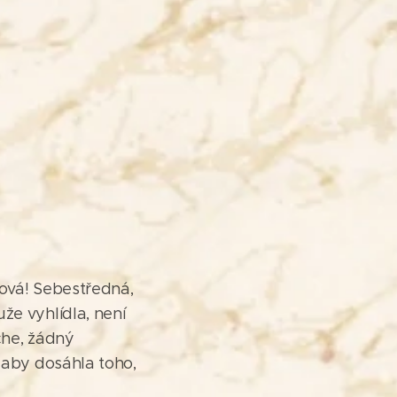
nová! Sebestředná,
že vyhlídla, není
che, žádný
, aby dosáhla toho,