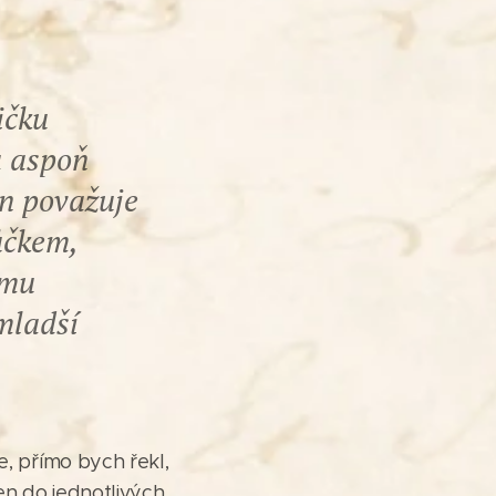
ičku
a aspoň
on považuje
ůčkem,
emu
mladší
, přímo bych řekl,
en do jednotlivých