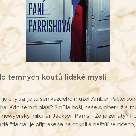
o temných koutů lidské mysli
á, je chytrá, je to sen každého muže! Amber Patterso
a! Kdo se o ni hlásí? Smůla hoši, naše Amber už si mu
ž newyorský milionář Jackson Parrish. Že je ženatý? P
dá "dáma" je připravena na cokoli a neštítí se ničeho