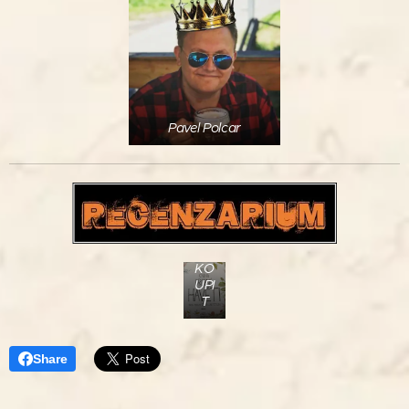
Pavel Polcar
KO
UPI
T
Share