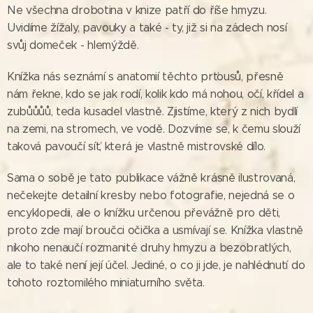
Ne všechna drobotina v knize patří do říše hmyzu.
Uvidíme žížaly, pavouky a také - ty, již si na zádech nosí
svůj domeček - hlemýždě.
Knížka nás seznámí s anatomií těchto prťousů, přesně
nám řekne, kdo se jak rodí, kolik kdo má nohou, očí, křídel a
zubůůůů, teda kusadel vlastně. Zjistíme, který z nich bydlí
na zemi, na stromech, ve vodě. Dozvíme se, k čemu slouží
taková pavoučí síť, která je vlastně mistrovské dílo.
Sama o sobě je tato publikace vážně krásně ilustrovaná,
nečekejte detailní kresby nebo fotografie, nejedná se o
encyklopedii, ale o knížku určenou převážně pro děti,
proto zde mají broučci očička a usmívají se. Knížka vlastně
nikoho nenaučí rozmanité druhy hmyzu a bezobratlých,
ale to také není její účel. Jediné, o co ji jde, je nahlédnutí do
tohoto roztomilého miniaturního světa.