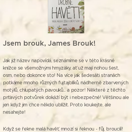
Jsem brouk, James Brouk!
Jak již název napovídá, seznámíme se v této krásné
knížce se všemožnými hmyzáky, ať už mají nohou šest,
osm, nebo dokonce sto! Na více jak šedesáti stranách
potkáme mnoho různých fujtajblíků, nádherně zbarvených
motýlů, chlupatých pavouků... a pozor! Některé z těchto
prťavých potvůrek dokáží být i nebezpečné! Většinou ale
jen když jim chce někdo ublížit. Proto koukejte, ale
nesahejte! 😉
Když se řekne malá havěť, mnozí si řeknou - fůj, broucííí!