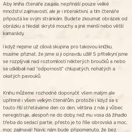
Aby kniha čtenáře zaujala, nepřináší pouze veliké
množství zajímavostí, ale je i interaktivní, a tím čtenáře
připoutá ke svým stránkám. Budete zkoumat obrázek od
obrázku a hledat skryté mouchy a jiné menší nebo větší
kamarády.
I když nejsme už cílová skupina pro takovou knížku,
musíme přiznat, že jsme si ji opravdu užili! S přítelkyní jsme
se rozplývali nad roztomilostí některých broučků a nebo
se ušklíbali nad "odporností" chlupatých, nohatých a
okatých pavouků.
Knihu můžeme rozhodně doporučit všem malým ale
upřímně i všem velkým čtenářům, protože i když se s
touto říší střetáváme den co den, většina z nás ji vůbec
neregistruje, alespoň ne do doby, než mu vosa dá žihadlo
třeba do sedací partie, přesto je to říše obrovská a moc,
moc zajímavá! Navíc nám bude připomenuto, že bez