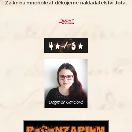
Za knihu mnohokrát děkujeme nakladatelství
Jota
.
Dagmar Garciová