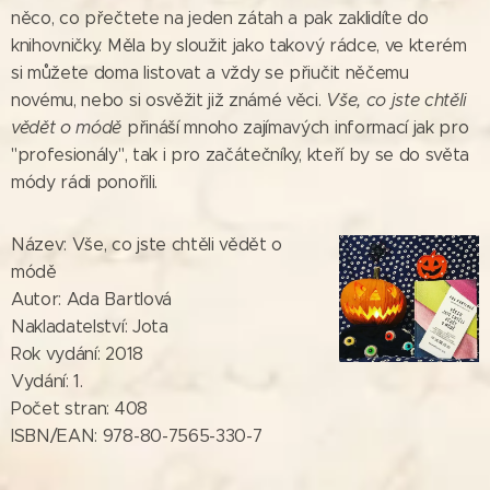
něco, co přečtete na jeden zátah a pak zaklidíte do
knihovničky. Měla by sloužit jako takový rádce, ve kterém
si můžete doma listovat a vždy se přiučit něčemu
novému, nebo si osvěžit již známé věci.
Vše, co jste chtěli
vědět o módě
přináší mnoho zajímavých informací jak pro
"profesionály", tak i pro začátečníky, kteří by se do světa
módy rádi ponořili.
Název: Vše, co jste chtěli vědět o
módě
Autor: Ada Bartlová
Nakladatelství: Jota
Rok vydání: 2018
Vydání: 1.
Počet stran: 408
ISBN/EAN: 978-80-7565-330-7