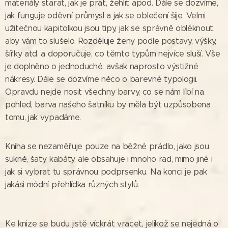
materiály starat, jak je prát, žehlit apod. Dále se dozvíme,
jak funguje oděvní průmysl a jak se oblečení šije. Velmi
užitečnou kapitolkou jsou tipy, jak se správně obléknout,
aby vám to slušelo. Rozděluje ženy podle postavy, výšky,
šířky atd. a doporučuje, co těmto typům nejvíce sluší. Vše
je doplněno o jednoduché, avšak naprosto výstižné
nákresy. Dále se dozvíme něco o barevné typologii.
Opravdu nejde nosit všechny barvy, co se nám líbí na
pohled, barva našeho šatníku by měla být uzpůsobena
tomu, jak vypadáme.
Kniha se nezaměřuje pouze na běžné prádlo, jako jsou
sukně, šaty, kabáty, ale obsahuje i mnoho rad, mimo jiné i
jak si vybrat tu správnou podprsenku. Na konci je pak
jakási módní přehlídka různých stylů.
Ke knize se budu jistě víckrát vracet, jelikož se nejedná o