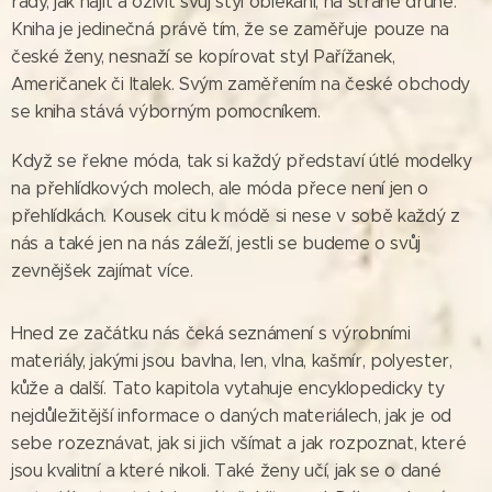
rady, jak najít a oživit svůj styl oblékání, na straně druhé.
Kniha je jedinečná právě tím, že se zaměřuje pouze na
české ženy, nesnaží se kopírovat styl Pařížanek,
Američanek či Italek. Svým zaměřením na české obchody
se kniha stává výborným pomocníkem.
Když se řekne móda, tak si každý představí útlé modelky
na přehlídkových molech, ale móda přece není jen o
přehlídkách. Kousek citu k módě si nese v sobě každý z
nás a také jen na nás záleží, jestli se budeme o svůj
zevnějšek zajímat více.
Hned ze začátku nás čeká seznámení s výrobními
materiály, jakými jsou bavlna, len, vlna, kašmír, polyester,
kůže a další. Tato kapitola vytahuje encyklopedicky ty
nejdůležitější informace o daných materiálech, jak je od
sebe rozeznávat, jak si jich všímat a jak rozpoznat, které
jsou kvalitní a které nikoli. Také ženy učí, jak se o dané