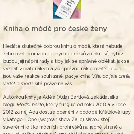
Kniha o módě pro české ženy
Hledáte skutečně dobrou knihu o módě, která nebude
zahrnovat hromadu pěkných obrázků a nákresů, nýbrž
budou její náplní rady a tipy, jak se správně oblékat, jak se
vyznat v materiálech a jak správně nakupovat? Pokud
jsou vaše reakce souhlasné, pak je kniha
Vše, co jste chtěli
vědět o módě
šitá právě na vás.
Autorkou knihy je Adéla (Ada) Bartlová, zakladatelka
blogu
Módní peklo
, který funguje od roku 2010 a v roce
2012 za něj Ada dostala ocenění v podobě Křišťálové lupy
v kategorii One (wo)man show. Za její slávou stojí
suverénní kritika módních prohřešků na jedné straně a