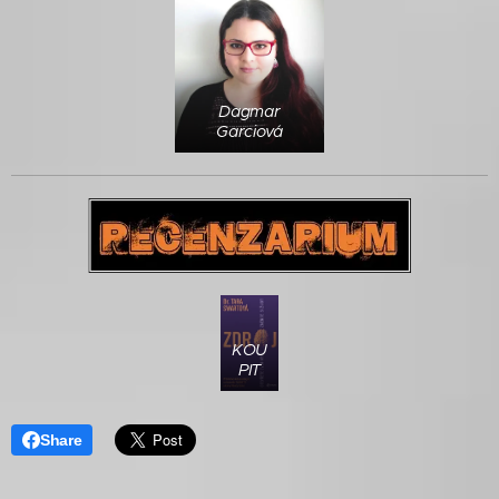
Dagmar
Garciová
KOU
PIT
Share