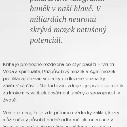
buněk v naší hlavě. V
miliardách neuronů
skrývá mozek netušený
potenciál.
Kniha je přehledně rozdělena do čtyř pasáží. První tři -
Věda a spiritualita, Přizpůsobivý mozek a Agilní mozek -
předkládají čtenáři vědecky podložené poznatky,
závěrečná část - Nastartování zdroje - je praktická a krok
za krokem navádí, jak dosáhnout změny a spokojenosti v
životě.
Velice oceňuji, že je zde přítomen vědecký základ, který
může někdy působit hodně odborně, ale orientace v
knize je snadná a vše je vždy vysvětleno tak, aby to