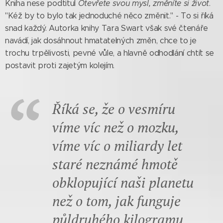
Kniha nese podtitul
Otevřete svou mysl, změníte si život
.
"Kéž by to bylo tak jednoduché něco změnit." - To si říká
snad každý. Autorka knihy Tara Swart však své čtenáře
navádí, jak dosáhnout hmatatelných změn, chce to je
trochu trpělivosti, pevné vůle, a hlavně odhodlání chtít se
postavit proti zajetým kolejím.
Říká se, že o vesmíru
víme víc než o mozku,
víme víc o miliardy let
staré neznámé hmotě
obklopující naši planetu
než o tom, jak funguje
půldruhého kilogramu