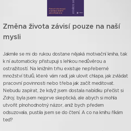
Změna života závisí pouze na naší
mysli
Jakmile se mi do rukou dostane nějaká motivační kniha, tak
k ní automaticky přistupuji s lehkou nedůvěrou a
ostražitostí. Na knižním trhu existuje nepřeberné
množství titulů, které vám radí, jak ulovit chlapa, jak zvládat
pracovní povinnosti nebo třeba jak začít meditovat.
Nebudu zapírat, že když jsem dostala nabídku přečíst si
Zdroj
, byla jsem nejprve skeptická, ale abych si mohla
utvořit plnohodnotný názor, aniž bych předem
odsuzovala, pustila jsem se do čtení. A co na knihu říkám
teď?