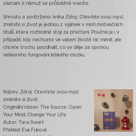
záznam, k němuž se průběžně vracíte.
Shrnuto a podtrženo, kniha
Zdroj: Otevřete svou mysl,
změníte si život
je jednou z výjimek v moři motivačních
titulů, která rozhodně stojí za přečtení. Poučná je i v
případě, kdy nechcete ve vašem životě nic měnit, ale
chcete trochu poodhalit, co se děje za oponou
veškerého fungování lidského mozku.
Název: Zdroj: Otevřete svou mysl,
změníte si život
Originální název: The Source: Open
Your Mind, Change Your Life
Autor: Tara Swart
Překlad: Eva Fuková