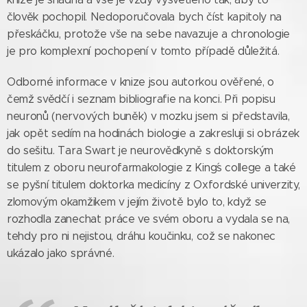
člověk pochopil. Nedoporučovala bych číst kapitoly na
přeskáčku, protože vše na sebe navazuje a chronologie
je pro komplexní pochopení v tomto případě důležitá.
Odborné informace v knize jsou autorkou ověřené, o
čemž svědčí i seznam bibliografie na konci. Při popisu
neuronů (nervových buněk) v mozku jsem si představila,
jak opět sedím na hodinách biologie a zakresluji si obrázek
do sešitu. Tara Swart je neurovědkyně s doktorským
titulem z oboru neurofarmakologie z King´s college a také
se pyšní titulem doktorka medicíny z Oxfordské univerzity,
zlomovým okamžikem v jejím životě bylo to, když se
rozhodla zanechat práce ve svém oboru a vydala se na,
tehdy pro ni nejistou, dráhu koučinku, což se nakonec
ukázalo jako správné.