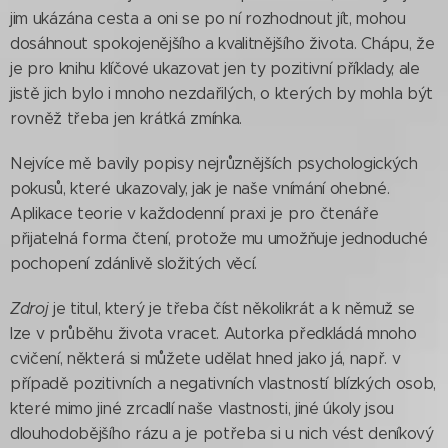
jim ukázána cesta a oni se po ní rozhodnout jít, mohou
dosáhnout spokojenějšího a kvalitnějšího života. Chápu, že
je pro knihu klíčové ukazovat jen ty pozitivní příklady, ale
jistě jich bylo i mnoho nezdařilých, o kterých by mohla být
rovněž třeba jen krátká zmínka.
Nejvíce mě bavily popisy nejrůznějších psychologických
pokusů, které ukazovaly, jak je naše vnímání ohebné.
Aplikace teorie v každodenní praxi je pro čtenáře
přijatelná forma čtení, protože mu umožňuje jednoduché
pochopení zdánlivě složitých věcí.
Zdroj
je titul, který je třeba číst několikrát a k němuž se
lze v průběhu života vracet. Autorka předkládá mnoho
cvičení, některá si můžete udělat hned jako já, např. v
případě pozitivních a negativních vlastností blízkých osob,
které mimo jiné zrcadlí naše vlastnosti, jiné úkoly jsou
dlouhodobějšího rázu a je potřeba si u nich vést deníkový