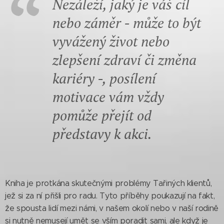
Nezáleží, jaký je váš cíl
nebo záměr - může to být
vyvážený život nebo
zlepšení zdraví či změna
kariéry -, posílení
motivace vám vždy
pomůže přejít od
představy k akci.
Kniha je protkána skutečnými problémy Tařiných klientů,
jež si za ní přišli pro radu. Tyto příběhy poukazují na fakt,
že spousta lidí mezi námi, v našem okolí nebo v naší rodině
si nutně nemusejí umět se vším poradit sami, ale když je