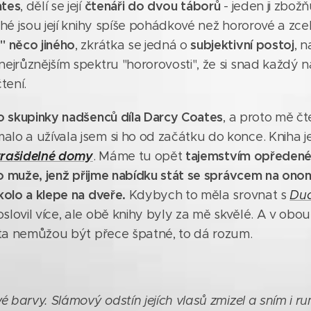
ates
čtenáři do dvou táborů
, dělí se její
- jeden ji zbožň
uhé jsou její knihy spíše pohádkové než hororové a zce
" něco jiného
subjektivní postoj
, zkrátka se jedná o
, n
ejrůznějším spektru "hororovosti", že si snad každý n
tení.
do skupinky nadšenců
díla
Darcy Coates
, a proto mě čt
alo a užívala jsem si ho od začátku do konce. Knih
trašidelné domy
tajemstvím opředené
. Máme tu opět
ho muže,
jenž
přijme nabídku stát se
správcem
na onom
kolo a klepe na dveře.
Kdybych to měla srovnat s
Du
lovil více, ale obě knihy byly za mě skvělé. A v obou
ata nemůžou být přece špatné, to dá rozum.
vé barvy. Slámový odstín jejích vlasů zmizel a sním i r