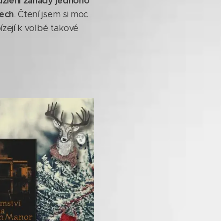
uzlení záhady jednoho
tech
. Čtení jsem si moc
ízejí k volbě takové