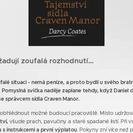
adují zoufalá rozhodnutí...
falé situaci - nemá peníze, a proto bydlí u svého brat
 Pomyslná svíčka naděje zaplane tehdy, když Daniel 
se správcem sídla Craven Manor.
obhlédnout možné budoucí pracoviště. Místo udržov
tví,
všude prach, pavučiny a staré spadané listí. Při 
 s instrukcemi a první výplatou
. Pokyny zní více než 