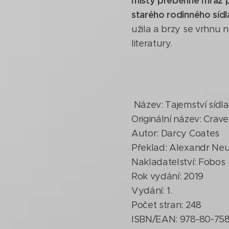
místy přeběhne mráz 
starého rodinného sídl
užila a brzy se vrhnu n
literatury.
Název: Tajemství sídl
Originální název: Crav
Autor: Darcy Coates
Překlad: Alexandr N
Nakladatelství: Fobos
Rok vydání: 2019
Vydání: 1.
Počet stran: 248
ISBN/EAN: 978-80-75