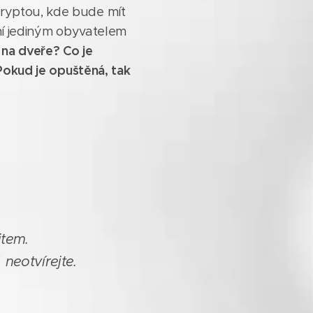
kryptou, kde bude mít
ení jediným obyvatelem
na dveře? Co je
 Pokud je opuštěná, tak
item.
 neotvírejte.