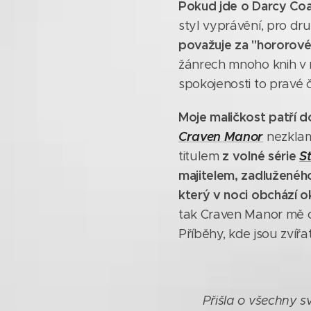
Pokud jde o Darcy Co
styl vyprávění, pro dr
považuje za "hororové
žánrech mnoho knih v n
spokojenosti to pravé č
Moje maličkost
patří 
Craven Manor
nezklam
z volné séri
e
S
titulem
majitelem, zadlužené
který v noci obchází o
tak Craven Manor mě os
Příběhy, kde jsou zvíř
Přišla o všechny s