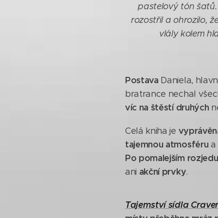
pastelový tón šatů.
rozostřil a ohrozilo, 
vlály kolem hl
Postava
Daniela, hlav
bratrance nechal všechn
víc na štěstí druhých
n
vyprávěn
Celá kniha je
tajemnou atmosféru
Po pomalejším rozjed
akční prvky
ani
.
Tajemství sídla Crav