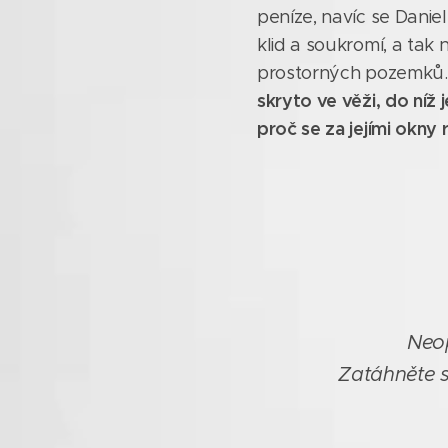
peníze, navíc se Dani
klid a soukromí, a tak
prostorných pozemků
skryto ve věži, do níž
proč se za jejími okny 
Neop
Zatáhněte si