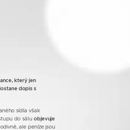
rance, který jen
dostane dopis s
aného sídla však
objevuje
vstupu do sálu
podivně, ale peníze jsou