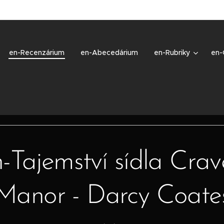
en-Recenzárium
en-Abecedárium
en-Rubriky
en-
-Tajemství sídla Cra
Manor - Darcy Coate