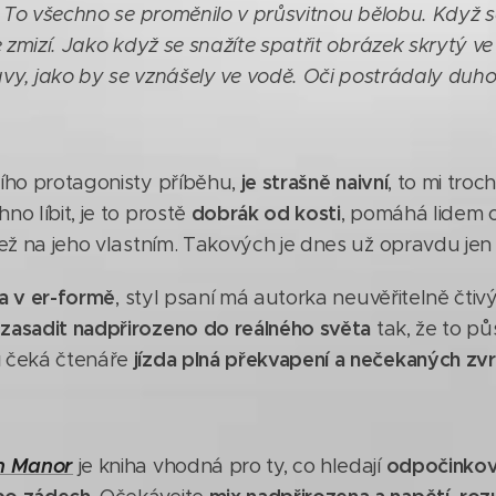
 To všechno se proměnilo v průsvitnou bělobu. Když 
že zmizí. Jako když se snažíte spatřit obrázek skrytý v
avy, jako by se vznášely ve vodě. Oči postrádaly duh
je strašně naivní
ního protagonisty příběhu,
, to mi troc
dobrák od kosti
o líbit, je to prostě
, pomáhá lidem 
ež na jeho vlastním. Takových je dnes už opravdu jen v
a v er-formě
, styl psaní má autorka neuvěřitelně čtiv
zasadit nadpřirozeno do reálného světa
a
tak, že to pů
u
jízda plná překvapení a nečekaných zv
čeká čtenáře
en Manor
odpočinkové
je kniha vhodná pro ty, co hledají