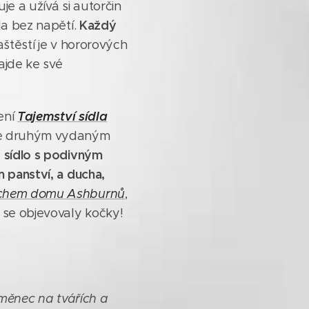
uje a užívá si autorčin
Každý
la bez napětí.
aštěstí je v hororových
ajde ke své
Tajemství sídla
ení
a je druhým vydaným
 sídlo s podivným
 panství, a ducha,
chem domu Ashburnů
,
 se objevovaly kočky!
uměnec na tvářích a