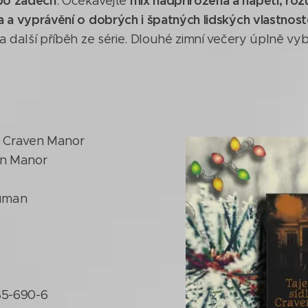
po zádech
mix nadpřirozena a napětí, roz
. Očekávejte
a a vyprávění o dobrých i špatných lidských vlastnos
a další příběh ze série. Dlouhé zimní večery úplně vyb
a Craven Manor
en Manor
euman
85-690-6