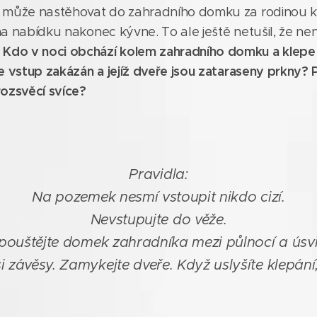
el může nastěhovat do zahradního domku za rodinou 
 na nabídku nakonec kývne. To ale ještě netušil, že n
Kdo v noci obchází kolem zahradního domku a klepe 
.
 je vstup zakázán a jejíž dveře jsou zataraseny prkny?
rozsvěcí svíce?
Pravidla:
Na pozemek nesmí vstoupit nikdo cizí.
Nevstupujte do věže.
ouštějte domek zahradníka mezi půlnocí a úsv
 závěsy. Zamykejte dveře. Když uslyšíte klepání,