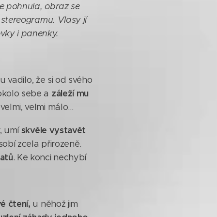
se pohnula, obraz se
e stereogramu. Vlasy jí
ovky i panenky.
hu vadilo, že si od svého
záleží mu
okolo sebe a
elmi, velmi málo...
skvěle vystavět
ý, umí
sobí zcela přirozeně.
ratů
. Ke konci nechybí
 čtení,
u něhož jim