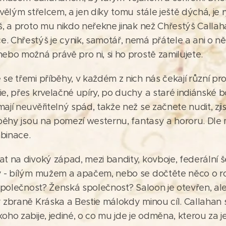
kvělým střelcem, a jen díky tomu stále ještě dýchá, je 
ýš, a proto mu nikdo neřekne jinak než Chřestýš Calla
 Chřestýš je cynik, samotář, nemá přátele a ani o ně v
ebo možná právě pro ni, si ho prostě zamilujete.
se třemi příběhy, v každém z nich nás čekají různí prot
e, přes krvelačné upíry, po duchy a staré indiánské b
jí neuvěřitelný spád, takže než se začnete nudit, zjistít
říběhy jsou na pomezí westernu, fantasy a hororu. D
binace.
t na divoký západ, mezi bandity, kovboje, federální š
ry - bílým mužem a apačem, nebo se dočtěte něco o r
 společnost? Ženská společnost? Saloon je otevřen, al
 zbraně Kráska a Bestie málokdy minou cíl. Callahan s
oho zabije, jediné, o co mu jde je odměna, kterou za 