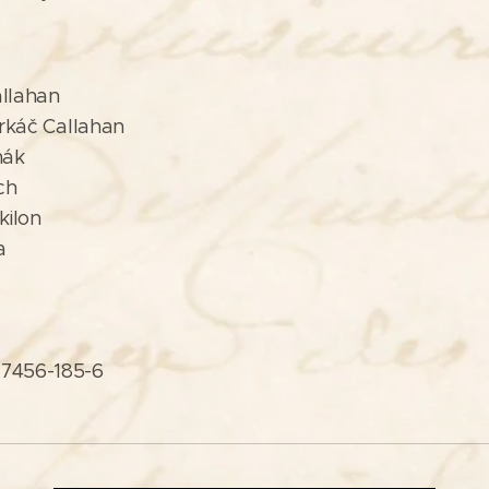
allahan
trkáč Callahan
nák
ch
kilon
a
-7456-185-6