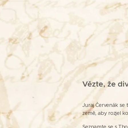
Vězte, že di
Juraj Červenák se 
země, aby rozjel ko
Seznamte se s Thom