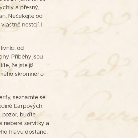
rychlý a přesný,
han. Nečekejte od
lastně nestojí. I
ivníci, od
ohy. Příběhy jsou
e, že jste již
le mého skromného
erify, seznamte se
odině Earpových.
e pozor, buďte
i nebere servítky a
jeho hlavu dostane.