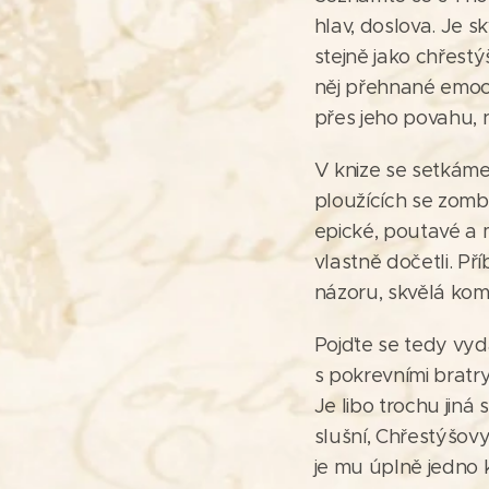
hlav, doslova. Je s
stejně jako chřest
něj přehnané emoce.
přes jeho povahu, n
V knize se setkáme 
ploužících se zombi
epické, poutavé a ma
vlastně dočetli. P
názoru, skvělá kom
Pojďte se tedy vyda
s pokrevními brat
Je libo trochu jiná
slušní, Chřestýšovy
je mu úplně jedno k