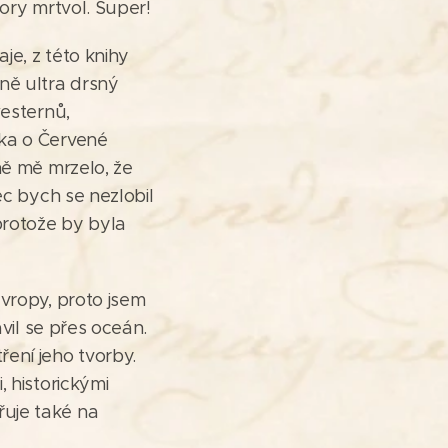
ory mrtvol. Super!
je, z této knihy
ně ultra drsný
westernů,
dka o Červené
ně mě mrzelo, že
ec bych se nezlobil
protože by byla
vropy, proto jsem
vil se přes oceán.
ení jeho tvorby.
 historickými
uje také na