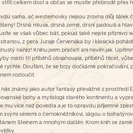
střílí celkem dost a občas se musíte přebrodit přes h
avdu sama, ač westernovky nejsou zrovna můj šálek ča
dšený! Drsná mluva, drsná země, drsní padouši a hlav
usíte se však vůbec bát, pokud také nejste příznivci 
tranou, z pera Juraje Červenáka by i klasická pohá
ahustý nářez! Knihu jsem přečetl ani nevím jak. Upřím
yby místo tří příběhů obsahovala, příběhů třicet, vůb
ejně rychle. Doufám, že se brzy dočkáme pokračování, 
nem rozloučit.
u nás známý jako autor fantasy převážně z prostředí E
l slovanské bohy a mytologii starého kontinentu a vypra
 mu více než povedla a je to opravdu příjemné zpestř
 svými sériemi o černokněžníkovi, ságou o bohatýrovi,
pitánem Steinem a mnohým dalším. Krom knih se zaměř
ovídky.