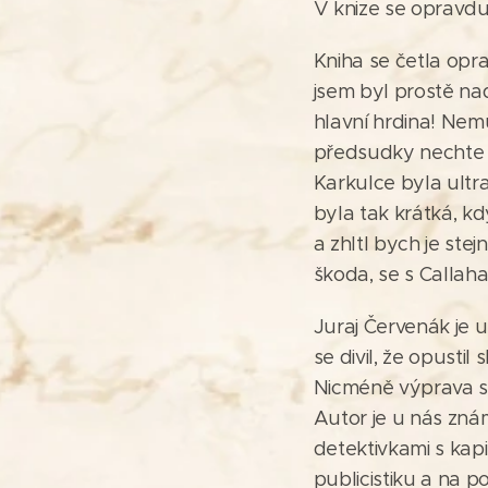
V knize se opravdu 
Kniha se četla opr
jsem byl prostě na
hlavní hrdina! Nem
předsudky nechte s
Karkulce byla ultr
byla tak krátká, kd
a zhltl bych je st
škoda, se s Callaha
Juraj Červenák je 
se divil, že opusti
Nicméně výprava se
Autor je u nás znám
detektivkami s ka
publicistiku a na p