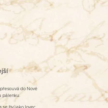
jší
e přesouvá do Nové
u pálenku.
e živí jako lovec