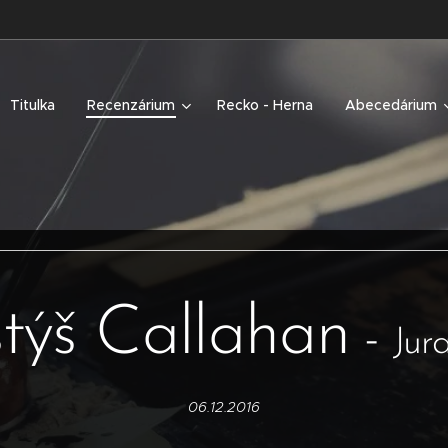
Titulka
Recenzárium
Recko - Herna
Abecedárium
týš Callahan
-
Jur
06.12.2016