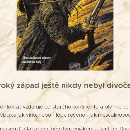
voký západ ještě nikdy nebyl divoče
tentokrát vzdaluje od starého kontinentu a plynně s
vbojku jak víno, nebo - lépe řečeno - jak mescalinovo
asem Callahanem, bývalým vojákem a šerifem. Dnes s