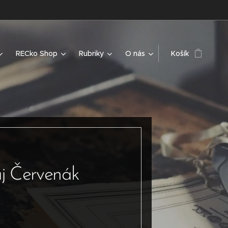
RECko Shop
Rubriky
O nás
Košík
aj Červenák