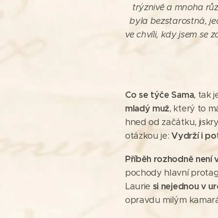
trýznivě a mnoha růz
byla bezstarostná, j
ve chvíli, kdy jsem se
Co se týče Sama
, tak 
mladý muž
, který to 
hned od začátku, jiskr
Vydrží i po
otázkou je:
Příběh rozhodně není 
pochody hlavní prota
si nejednou v urč
Laurie
opravdu milým kamará