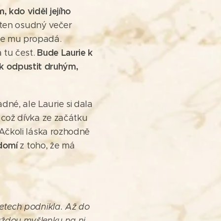
, kdo viděl jejího
se ten osudný večer
ce mu propadá.
Bude Laurie k
á tu čest.
k odpustit druhým,
dné, ale Laurie si dala
, což dívka ze začátku
 Ačkoli láska rozhodně
domí
z toho, že má
letech podnikla. Až do
každou myšlenku na ni