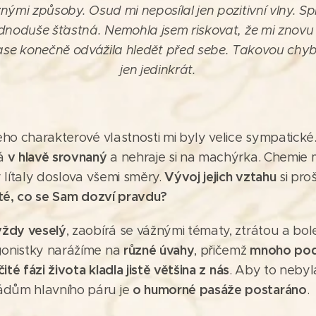
nými způsoby. Osud mi neposílal jen pozitivní vlny. S
ednoduše šťastná. Nemohla jsem riskovat, že mi znovu
 zase konečně odvážila hledět před sebe. Takovou chyb
jen jedinkrát.
jeho charakterové vlastnosti mi byly velice sympatické
v hlavě srovnaný
má
a nehraje si na machýrka. Chemie 
Vývoj jejich vztahu
y lítaly doslova všemi směry.
si pro
té, co se Sam dozví pravdu?
vždy veselý
, zaobírá se vážnými tématy, ztrátou a bol
různé úvahy
mnoho pod
gonistky narážíme na
, přičemž
ité fázi života kladla jistě většina z nás
. Aby to nebyl
o humorné pasáže postaráno
dům hlavního páru je
.