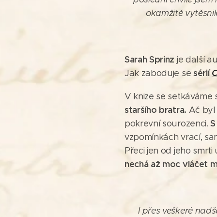
okamžitě vytěsnil
Sarah Sprinz
je další a
sérií
C
Jak zaboduje se
V knize se setkáváme s
staršího bratra.
Ač byl 
S
pokrevní sourozenci.
vzpomínkách vrací, sam
Přeci jen od jeho smrti
nechá až moc vláčet mi
I přes veškeré nadš