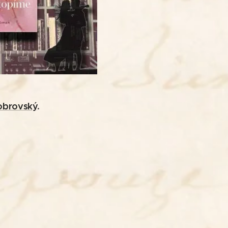
obrovský
.