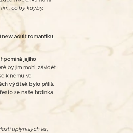
 tím, co by kdyby.
new adult romantiku
í
.
řipomíná jejího
eré by jim mohli závidět
 se k němu ve
ch výčitek bylo příliš
.
 přesto se naše hrdinka
osti uplynulých let,