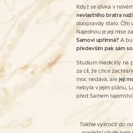
Když se dívka v nové
nevlastního bratra naž
doopravdy stalo. Čím 
Najednou je její mise z
Samovi upřímná?
A bu
především pak sám s
Studium medicíny na pr
za cíl, že chce zachraň
její 
moc nedává, ale
nebyla v jejím plánu, L
před Samem tajemství
Takhle vykročit do no
poslední chvíle jsem