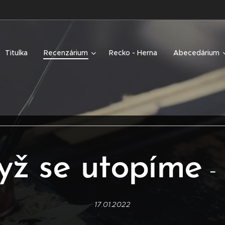
Titulka
Recenzárium
Recko - Herna
Abecedárium
yž se utopíme
-
17.01.2022