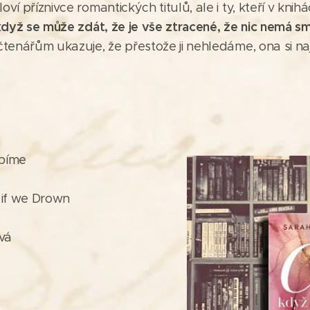
oví příznivce romantických titulů, ale i ty, kteří v knih
 když se může zdát, že je vše ztracené, že nic nemá sm
čtenářům ukazuje, že přestože ji nehledáme, ona si na
opíme
 if we Drown
vá