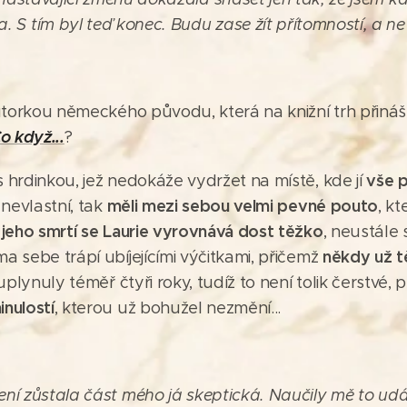
a. S tím byl teď konec. Budu zase žít přítomností, a ne
utorkou německého původu, která na knižní trh přináš
o když...
?
vše p
 hrdinkou, jež nedokáže vydržet na místě, kde jí
měli mezi sebou velmi pevné pouto
nevlastní, tak
, kt
 jeho smrtí se Laurie vyrovnává dost těžko
, neustále
někdy už tě
a sebe trápí ubíjejícími výčitkami, přičemž
 uplynuly téměř čtyři roky, tudíž to není tolik čerstvé,
nulostí
, kterou už bohužel nezmění...
ení zůstala část mého já skeptická. Naučily mě to udál