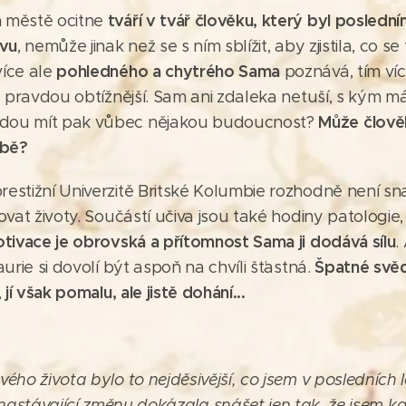
tváří v tvář člověku, který byl posledním
m městě ocitne
ivu
, nemůže jinak než se s ním sblížit, aby zjistila, co 
pohledného a chytrého Sama
více ale
poznává, tím ví
a pravdou obtížnější. Sam ani zdaleka netuší, s kým m
Může člově
dou mít pak vůbec nějakou budoucnost?
obě?
estižní Univerzitě Britské Kolumbie rozhodně není sna
ovat životy. Součástí učiva jsou také hodiny patologie
motivace je obrovská a přítomnost Sama ji dodává sílu
.
Špatné svě
aurie si dovolí být aspoň na chvíli šťastná.
jí však
pomalu, ale jistě dohání...
,
vého života bylo to nejděsivější, co jsem v posledních 
 nastávající změnu dokázala snášet jen tak, že jsem 