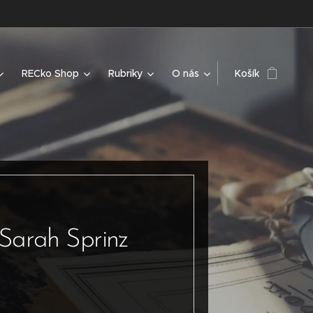
RECko Shop
Rubriky
O nás
Košík
Sarah Sprinz