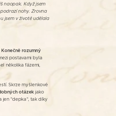
píš naopak. Když jsem
 podrazí nohy. Zrovna
u jsem v životě udělala
Konečně rozumný
.
mezi postavami byla
šel několika fázemi,
estí. Skrze myšlenkové
obných otázek
jako
a jen "depka", tak díky