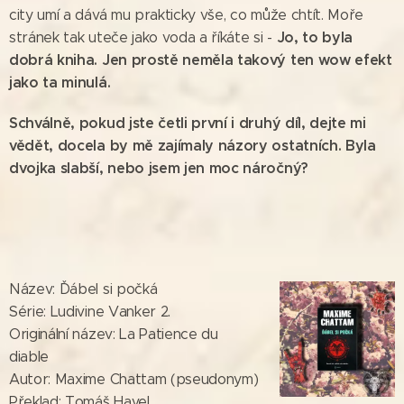
city umí a dává mu prakticky vše, co může chtít. Moře
Jo, to byla
stránek tak uteče jako voda a říkáte si -
dobrá kniha. Jen prostě neměla takový ten wow efekt
jako ta minulá.
Schválně, pokud jste četli první i druhý díl, dejte mi
vědět, docela by mě zajímaly názory ostatních. Byla
dvojka slabší, nebo jsem jen moc náročný?
Název: Ďábel si počká
Série: Ludivine Vanker 2
.
Originální název: La Patience du
diable
Autor: Maxime Chattam (pseudonym)
Překlad: Tomáš Havel