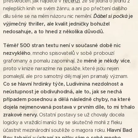
přesvědčen, jak najdete v
recenzi
, že se jedná o jednu z
nejlepších knih ve svém žánru, a ani po přečtení dalšího
Ďábel si počká
je
dílu série se na mém názoru nic nemění.
výjimečný thriller, ale kvalit jedničky bohužel
nedosahuje, a to hned z několika důvodů.
Téměř 500 stran textu není v současné době nic
nezvyklého
, mnoho spisovatelů v sobě probouzí
méně je někdy více
grafomany a pomalu zapomínají, že
,
proto v knize narazíme na pasáže, které jsou nejen
pomalejší, ale pro samotný děj mají jen pramalý význam.
Co se hlavní hrdinky týče, Ludivinina nezdolnost a
neústupnost je obdivuhodná, ale to, jak se nechá
případem posednou a dělá následně chyby, na které
dojela nejmenovaná postava v prvním díle, to mi trhalo
zrakové nervy.
Ostatní postavy se už chovaly docela
logicky a vraždící maníci by se skutečně mohli z fleku
Hlavní Bad
účastnit mezinárodní soutěže o magora roku.
Boy tahající v ústraní za nitky sám o sobě mnoho