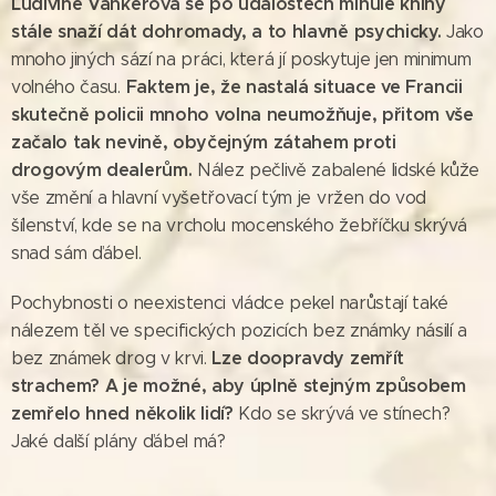
Ludivine Vankerová se po událostech minulé knihy
stále snaží dát dohromady, a to hlavně psychicky.
Jako
mnoho jiných sází na práci, která jí poskytuje jen minimum
Faktem je, že nastalá situace ve Francii
volného času.
skutečně polici
i
mnoho volna neumožňuje, přitom vše
začalo tak nevině, obyčejným zátahem proti
drogovým dealerům.
Nález pečlivě zabalené lidské kůže
vše změní a hlavní vyšetřovací tým je vržen do vod
šílenství, kde se na vrcholu mocenského žebříčku skrývá
snad sám ďábel.
Pochybnosti o neexistenci vládce pekel narůstají také
nálezem těl ve specifických pozicích bez známky násilí a
Lze doopravdy zemřít
bez známek drog v krvi.
strachem? A je možné, aby úplně stejným způsobem
zemřelo hned několik lidí?
Kdo se skrývá ve stínech?
Jaké další plány ďábel má?