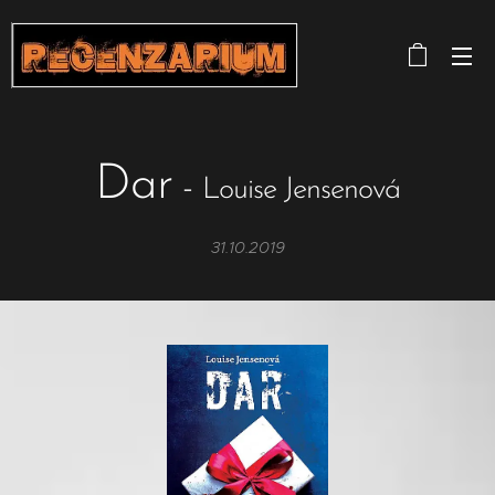
Dar
-
Louise Jensenová
31.10.2019