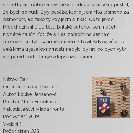
se četl velmi dobře a vlastně ani jednou jsem se nepřistihl,
že bych se nudil. Byly pasáže, které jsem hltal písmeno za
písmenem, ale také ty, kdy jsem si říkal: "Cože jako?".
Předchozí knihu od této britské autorky jsem nečetl,
nicméně musím říct, že si ji asi zařadím na seznam,
protože její styl psaní mě poměrně bavil. Kdyby zůstala
celá kniha u jisté komornosti, nebylo by nic, co bych vytkl,
ale pořád hodnotím jako lepší nadprůměr.
Název: Dar
Originální název: The Gift
Autor: Louise Jensenová
Překlad: Naďa Funioková
Nakladatelství: Mladá fronta
Rok vydání: 2019
Vydání: 1.
Počet stran: 328