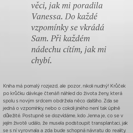
věci, jak mi poradila
Vanessa. Do každé
vzpomínky se vkrádá
Sam. Při každém
nádechu cítím, jak mi
chybí.
Kniha má pomalý rozjezd, ale pozor, nikoli nudný! Krůček
po krůčku dávkuje čtenáři náhled do života ženy, která
spolu s novým srdcem obdržela něco dalšího. Zda se
jedná o vzpomínky, nebo o cokoli jiného není tak úplně
důležité. Postupně se dozvídáme, kdo Jenna je, co se v
jejím životě událo, že musela podstoupit transplantaci, jak
se s ní vyrovnala a zda bude schopná návratu do reality.