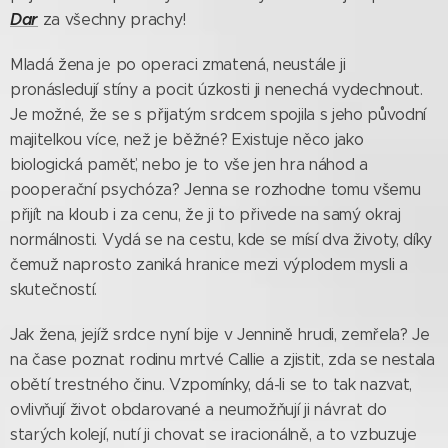
Dar
za všechny prachy!
Mladá žena je po operaci zmatená, neustále ji
pronásledují stíny a pocit úzkosti ji nenechá vydechnout.
Je možné, že se s přijatým srdcem spojila s jeho původní
majitelkou více, než je běžné? Existuje něco jako
biologická paměť, nebo je to vše jen hra náhod a
pooperační psychóza? Jenna se rozhodne tomu všemu
přijít na kloub i za cenu, že ji to přivede na samý okraj
normálnosti. Vydá se na cestu, kde se mísí dva životy, díky
čemuž naprosto zaniká hranice mezi výplodem mysli a
skutečností.
Jak žena, jejíž srdce nyní bije v Jennině hrudi, zemřela? Je
na čase poznat rodinu mrtvé Callie a zjistit, zda se nestala
obětí trestného činu. Vzpomínky, dá-li se to tak nazvat,
ovlivňují život obdarované a neumožňují ji návrat do
starých kolejí, nutí ji chovat se iracionálně, a to vzbuzuje