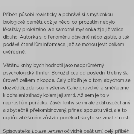
Příběh působí realisticky a pohrává si s myšlenkou
biologické paměti, což je něco, co prozatím nebylo
lékařsky prokázáno, ale samotná myšlenka žije již velice
dlouho. Autorka si o fenoménu očividně něco zjistila, a tak
podává čtenářům informace, jež se mohou jevit celkem
uvěřitelně.
Většinu knihy bych hodnotil jako nadprůměrný
psychologický thriller. Bohužel cca od poslední třetiny šla
úroveň celkem z kopce. Celý příběh je o tom, abychom se
dozvěděli, zda jsou myšlenky Callie pravdivé, a směřujeme
k odhalení záhady kolem její smrti. Až sem je to v
naprostém pořádku. Závěr knihy se mi ale zdál uspěchaný
a zbytečně překombinovaný, přinesl spoustu věcí, ale to
nejdůležitější nám zůstalo poněkud skryto ve zmatečnosti.
Spisovatelka
Louise Jensen
očividně psát umí, celý příběh