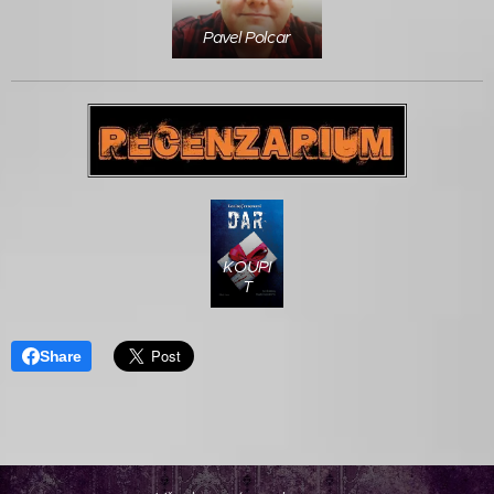
Pavel Polcar
KOUPI
T
Share