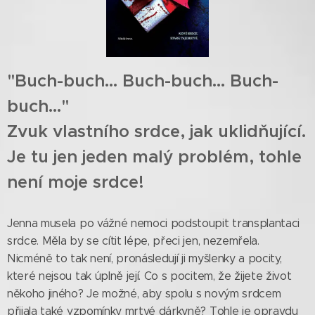
"Buch-buch... Buch-buch... Buch-
buch..."
Zvuk vlastního srdce, jak uklidňující.
Je tu jen jeden malý problém, tohle
není moje srdce!
Jenna musela po vážné nemoci podstoupit transplantaci
srdce. Měla by se cítit lépe, přeci jen, nezemřela.
Nicméně to tak není, pronásledují ji myšlenky a pocity,
které nejsou tak úplně její. Co s pocitem, že žijete život
někoho jiného? Je možné, aby spolu s novým srdcem
přijala také vzpomínky mrtvé dárkyně? Tohle je opravdu