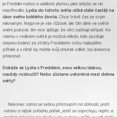
je Freddie naživu a události plynou, jako kdyby se nic
Lydia do tohoto světa utíká stále častěji na
nepřihodilo.
úkor svého bdělého života.
Chce trávit čas se svým
milovaným. Nejprve je vše růžové, ale čím déle ve světě
snění pobývá, tím více zjišťuje, že věci začínají skřípat. Ke
všemu v reálném světě je možná někdo, kdo pociťuje
stejnou bolest ze ztráty Freddieho coby nejlepšího
přítele a s nímž by mohla svůj smutek sdílet, ba dokonce
překonat.
Dokáže se Lydia s Freddiem, svou velkou láskou,
navždy rozloučit? Nebo zůstane uvězněná mezi dvěma
světy?
Nakonec sama se sebou přistoupím na dohodu: jestli
vstanu a nějak zvládnu pátek, jestli se osprchuju, najím, a