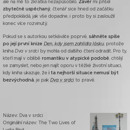
Závěr
ale na mě to zkrátka nezapůsobilo.
mi přišel
zbytečně uspěchaný
, čtenář sice hned od začátku
předpokládá, jak vše dopadne, i proto by si zasloužil
konec více rozvinutý.
sáhněte
spíše
Pokud se s autorkou setkáváte poprvé,
po její první knize
Den, kdy jsem zahlídla lásku
, protože
kniha
Dva v srdci
by mohla od dalšího čtení odradit. Pro ty,
romantiku v atypické podobě
kteří mají v oblibě
, chtějí
se zamyslet, nebo jen najít oporu v těžké životní situaci,
i ta nejhorší situace nemusí být
kdy kniha ukazuje, že
bezvýchodná
, je pak
Dva v srdci
to pravé.
Název: Dva v srdci
Originální název: The Two Lives of
Lydia Bird