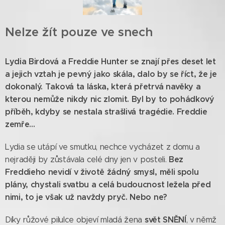
Nelze žít pouze ve snech
Lydia Birdová a Freddie Hunter se znají přes deset let
a jejich vztah je pevný jako skála, dalo by se říct, že je
dokonalý. Taková ta láska, která přetrvá navěky a
kterou nemůže nikdy nic zlomit. Byl by to pohádkový
příběh, kdyby se nestala strašlivá tragédie. Freddie
zemře...
Lydia se utápí ve smutku, nechce vycházet z domu a
Bez
nejraději by zůstávala celé dny jen v posteli.
Freddieho nevidí v životě žádný smysl, měli spolu
plány, chystali svatbu a celá budoucnost ležela před
nimi, to je však už navždy pryč. Nebo ne?
svět SNĚNÍ
Díky růžové pilulce objeví mladá žena
, v němž