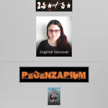
Dagmar Garciová
KO
UPIT