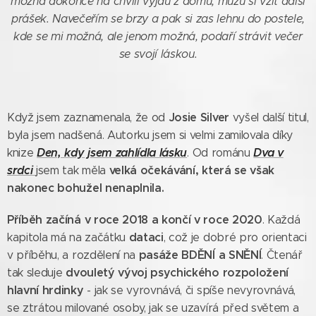
možná dokonce na chvíli vyjdu z domu, můžu si vzít další
prášek. Navečeřím se brzy a pak si zas lehnu do postele,
kde se mi možná, ale jenom možná, podaří strávit večer
se svojí láskou.
Josie Silver
Když jsem zaznamenala, že od
vyšel další titul,
byla jsem nadšená. Autorku jsem si velmi zamilovala díky
Den, kdy jsem zahlídla lásku
Dva v
knize
. Od románu
srdci
velká očekávání, která se
však
jsem tak měla
nakonec
bohužel nenaplnila.
Příběh začíná v roce 2018 a končí v roce 2020
. Každá
dataci
kapitola má na začátku
, což je dobré pro orientaci
pasáže BDĚNÍ a SNĚNÍ
v příběhu, a rozdělení na
. Čtenář
dvouletý vývoj psychického rozpoložení
tak sleduje
hlavní hrdinky
- jak se vyrovnává, či spíše nevyrovnává,
se ztrátou milované osoby, jak se uzavírá před světem a