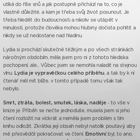
utíká do říše snů a jak postupně přichází na to, co je
vlastně důležité, a kam je třeba svůj život posunout. Je
třeba hledět do budoucnosti a nikoliv se utápět v
minulosti, protože člověka mohou hlubiny dočista pohltit a
nikdy se už nedostane nad hladinu.
Lydia si prochází skutečně těžkým a po všech stránkách
náročným obdobím, měla jsem pro ni z tohoto hlediska
pochopení, ale... Vůbec jsem se nemohla naladit na stejnou
Lydia je
vypravěčkou celého příběhu
vlnu.
, a tak by k ní
čtenář měl mít blíže, v tomto případě tomu však tak
nebylo.
Smrt, ztráta, bolest, smutek, láska, naděje
- to vše v
knize je. Příběh se nečte jednoduše, musela jsem si jeho
čtení rozložit na víckrát a neměla jsem problém s tím
knihu odložit. Zkrátka její obsah nebyl natolik poutavý, aby
Emotivní
mě přesvědčil pokračovat ve čtení.
byl, to ano,