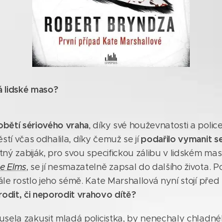
ná lidské maso?
obětí sériového vraha
, díky své houževnatosti a polic
podařilo vymanit s
stí včas odhalila, díky čemuž se jí
stný zabiják, pro svou specifickou zálibu v lidském m
ne Elms
, se jí nesmazatelně zapsal do dalšího života. P
dále rostlo jeho sémě. Kate Marshallová nyní stojí před
odit, či neporodit vrahovo dítě?
musela zakusit mladá policistka, by nenechaly chladn