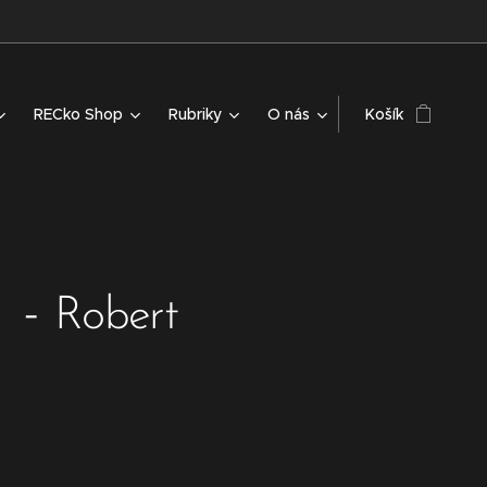
RECko Shop
Rubriky
O nás
Košík
s
-
Robert