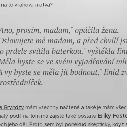
o na to vrahova matka?
Ano, prosím, madam," opáčila žena.
Oslovujete mě madam, a před chvílí js
o prdele svítila baterkou," vyštěkla En
Měla byste se ve svém vyjadřování mír
A vy byste se měla jít bodnout," Enid z
rostředníček.
a Bryndzy
mám všechny načtené a také je mám všech
Eriky Fost
malý podíl na tom má zajisté také postava
ch jeho děl. Proto jsem byl poněkud skeptický, když