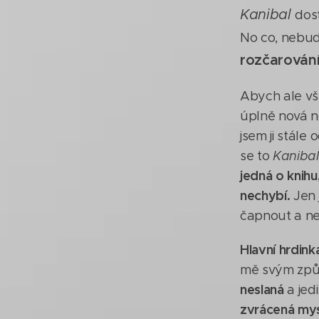
Kanibal
dost
No co, nebudu
rozčarován
Abych ale vš
úplně nová no
jsem ji stále
se to
Kanibal
jedná o knihu
nechybí.
Jen 
čapnout a ne
Hlavní hrdink
mě svým způ
neslaná
a jed
zvrácená mys