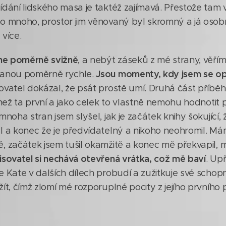
dání lidského masa je taktéž zajímavá. Přestože tam v
o mnoho, prostor jim věnovaný byl skromný a já oso
více.
yne poměrně svižně
, a nebýt záseků z mé strany, věřím,
Jsou momenty, kdy jsem se op
kanou poměrně rychle.
ovatel dokázal, že psát prostě umí. Druhá část příbě
 než ta první a jako celek to vlastně nemohu hodnotit př
mnoha stran jsem slyšel, jak je začátek knihy šokující, 
l a konec že je předvídatelný a nikoho neohromil. Má
 začátek jsem tušil okamžitě a konec mě překvapil, m
isovatel si nechává otevřená vrátka, což mě baví
. Up
 Kate v dalších dílech probudí a zužitkuje své schopnos
ít, čímž zlomí mé rozporuplné pocity z jejího prvního 