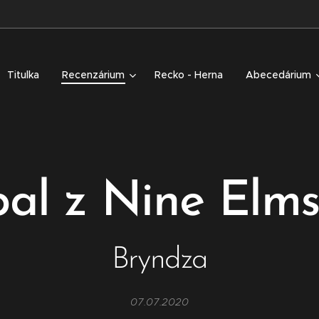
Titulka
Recenzárium
Recko - Herna
Abecedárium
al z Nine Elm
Bryndza
07.07.2020