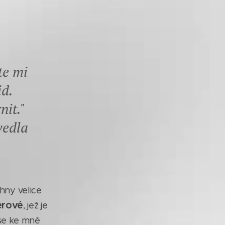
te mi
id.
nit."
vedla
ny velice
erové
, jež je
 se ke mně