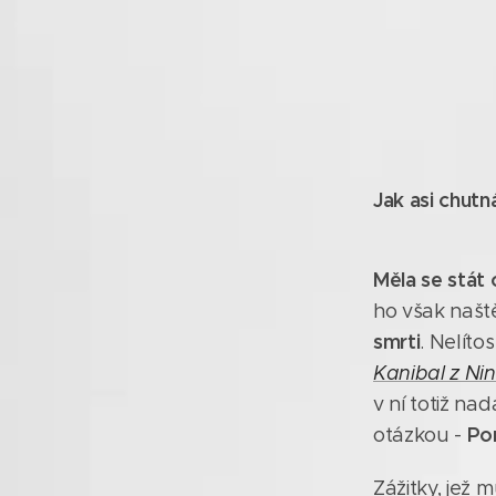
Jak asi chut
Měla se stát 
ho však naště
smrti
. Nelíto
Kanibal z Ni
v ní totiž na
Por
otázkou -
Zážitky, jež 