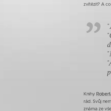
zvítězit? A c
"
"
d
"
"
p
Knihy
Robert
rád. Svůj ne
známa ze vše