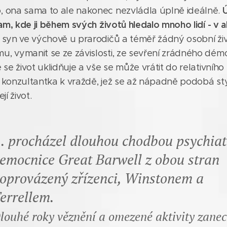
, ona sama to ale nakonec nezvládla úplně ideálně.
 tam, kde ji během svých životů hledalo mnoho lidí - v a
, syn ve výchově u prarodičů a téměř žádný osobní ži
u, vymanit se ze závislosti, ze sevření zrádného dém
 se život uklidňuje a vše se může vrátit do relativního 
o konzultantka k vraždě, jež se až nápadně podobá st
jí život.
.. procházel dlouhou chodbou psychiat
emocnice Great Barwell z obou stran
oprovázený zřízenci, Winstonem a
errellem.
louhé roky věznění a omezené aktivity zane