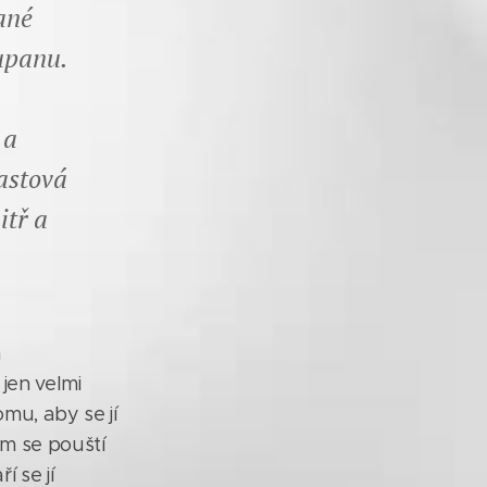
ané
županu.
 a
lastová
itř a
m
jen velmi
mu, aby se jí
em se pouští
 se jí