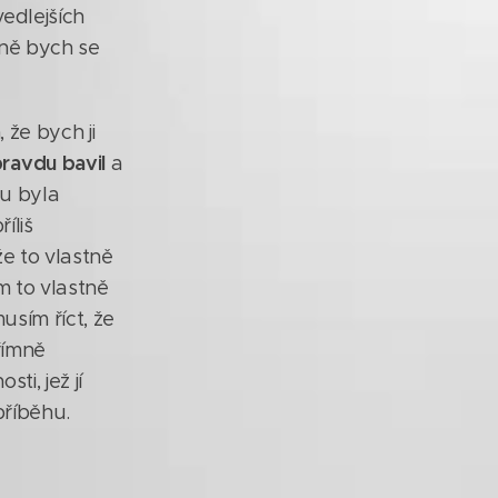
edlejších
bně bych se
 že bych ji
ravdu bavil
a
hu byla
íliš
že to vlastně
m to vlastně
usím říct, že
římně
ti, jež jí
příběhu.