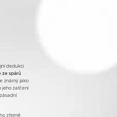
ejní dedukci
e ze spárů
ase známý jako
o jeho zatčení
 zásadní
ého zřejmě