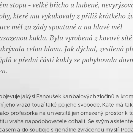
ěm stopu - velké břicho a hubené, nevyrýsov
ohy, které mu vykukovaly z příliš krátkého 
uce měl za zády spoutané a na hlavě měl
asazenou kuklu. Byla vyrobená z kovové sítě
akrývala celou hlavu. Jak dýchal, zesílená p
ýplň v přední části kukly se pohybovala dovn
en.
objevuje jakýsi Fanoušek kanibalových zločinů a kro
 jeho vražd touží také po jeho svobodě. Kate má tak 
ako profesorka na univerzitě jen omezený prostor k to
ntitu vraha napodobovatele odhalit. Se svým asistent
časem a do souboje s geniálně zvrácenou myslí. Podaří