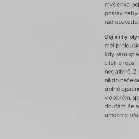
myšlenka pojí
postav nebyl
rád dozvěděl 
Děj knihy pl
měl přelous
kdy sám spis
citelně lepší
negativně. Z 
nikdo nečeka
úplně opačně,
sp
v dobrém,
doufám, že se
umožnily přež