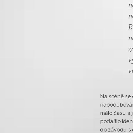
n
n
R
n
z
v
v
Na scéně se 
napodobování
málo času a j
podařilo ide
do závodu s 