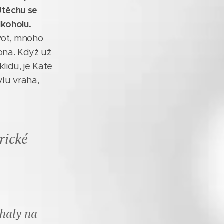
Útěchu se
lkoholu.
vot, mnoho
ona. Když už
klidu, je Kate
ylu vraha,
rické
chaly na