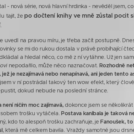
al - nová série, nová hlavní hrdinka - nevěděl jsem, 
po dočtení knihy ve mně zůstal pocit s
 tajit, že
í
.
e uvedl na pravou míru, je třeba začít postupně. Dnes
vinky se mi do rukou dostala v právě probíhající čtecí 
 odkládal a hledal něco, co mě z ní vytáhne. Už jen sam
Rozhodně net
ovi
nepodařilo, může něco naznačovat.
, jež je nezajímavá nebo nenapínavá, ani jeden tento as
jsem v ní postrádal takový ten wow efekt, který člověka
pustit, dokud nebude na poslední stránce.
a není ničím moc zajímavá,
dokonce jsem se několikrát p
Postava kanibala je taková 
sobem trošku vytáčela.
Fanoušek, to
iný, kdo to alespoň trošku zachraňuje, je
l
, která mě celkem bavila. Vraždy samotné jsou drs