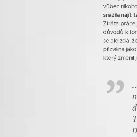
vůbec nikoho
snažila najít
Ztráta práce
důvodů k tom
se ale zdá, že
přizvána jak
který změnil je
.
n
d
T
D