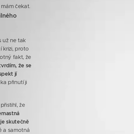
co mám čekat.
ilného
 už ne tak
krizi, proto
otný fakt, že
vrdím, že se
pekt jí
 přinutí ji
řistihl, že
nemastná
 je skutečně
né a samotná