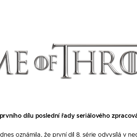
rvního dílu poslední řady seriálového zpracová
es oznámila, že první díl 8. série odvysílá v ned