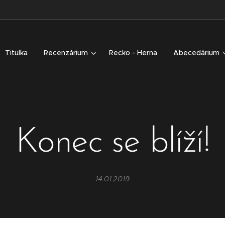
Titulka
Recenzárium
Recko - Herna
Abecedárium
Konec se blíží!
14.01.2019