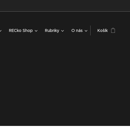
RECko Shop
Rubriky
O nás
Košík