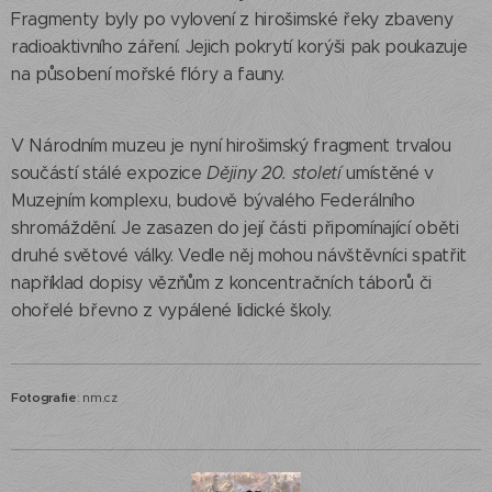
Fragmenty byly po vylovení z hirošimské řeky zbaveny
radioaktivního záření. Jejich pokrytí korýši pak poukazuje
na působení mořské flóry a fauny.
V Národním muzeu je nyní hirošimský fragment trvalou
součástí stálé expozice
Dějiny 20. století
umístěné v
Muzejním komplexu, budově bývalého Federálního
shromáždění. Je zasazen do její části připomínající oběti
druhé světové války. Vedle něj mohou návštěvníci spatřit
například dopisy vězňům z koncentračních táborů či
ohořelé břevno z vypálené lidické školy.
Fotografie
: nm.cz