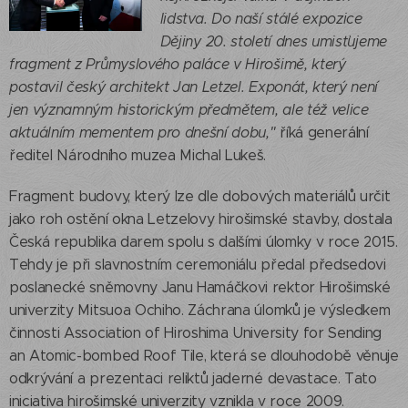
lidstva. Do naší stálé expozice
Dějiny 20. století dnes umisťujeme
fragment z Průmyslového paláce v Hirošimě, který
postavil český architekt Jan Letzel. Exponát, který není
jen významným historickým předmětem, ale též velice
aktuálním mementem pro dnešní dobu,"
říká generální
ředitel Národního muzea Michal Lukeš.
Fragment budovy, který lze dle dobových materiálů určit
jako roh ostění okna Letzelovy hirošimské stavby, dostala
Česká republika darem spolu s dalšími úlomky v roce 2015.
Tehdy je při slavnostním ceremoniálu předal předsedovi
poslanecké sněmovny Janu Hamáčkovi rektor Hirošimské
univerzity Mitsuoa Ochiho. Záchrana úlomků je výsledkem
činnosti Association of Hiroshima University for Sending
an Atomic-bombed Roof Tile, která se dlouhodobě věnuje
odkrývání a prezentaci reliktů jaderné devastace. Tato
iniciativa hirošimské univerzity vznikla v roce 2009.