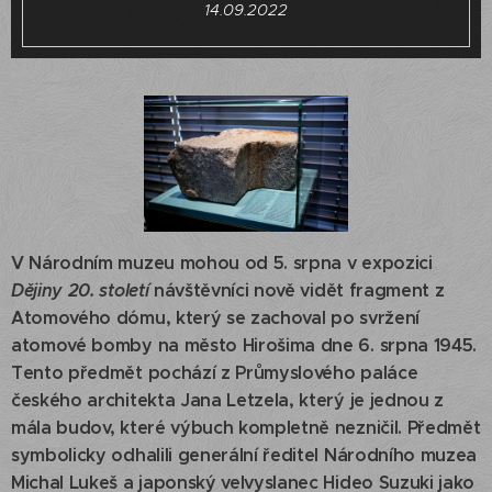
14.09.2022
V Národním muzeu mohou od 5. srpna v expozici
Dějiny 20. století
návštěvníci nově vidět fragment z
Atomového dómu, který se zachoval po svržení
atomové bomby na město Hirošima dne 6. srpna 1945.
Tento předmět pochází z Průmyslového paláce
českého architekta Jana Letzela, který je jednou z
mála budov, které výbuch kompletně nezničil. Předmět
symbolicky odhalili generální ředitel Národního muzea
Michal Lukeš a japonský velvyslanec Hideo Suzuki jako