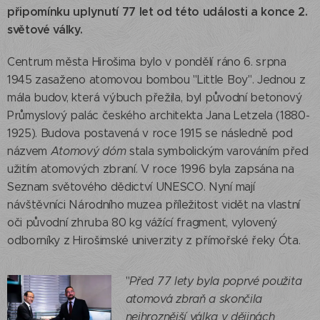
připomínku uplynutí 77 let od této události a konce 2.
světové války.
Centrum města Hirošima bylo v pondělí ráno 6. srpna
1945 zasaženo atomovou bombou "Little Boy". Jednou z
mála budov, která výbuch přežila, byl původní betonový
Průmyslový palác českého architekta Jana Letzela (1880-
1925). Budova postavená v roce 1915 se následně pod
názvem
Atomový dóm
stala symbolickým varováním před
užitím atomových zbraní. V roce 1996 byla zapsána na
Seznam světového dědictví UNESCO. Nyní mají
návštěvníci Národního muzea příležitost vidět na vlastní
oči původní zhruba 80 kg vážící fragment, vylovený
odborníky z Hirošimské univerzity z přímořské řeky Óta.
"
Před 77 lety byla poprvé použita
atomová zbraň a skončila
nejhroznější válka v dějinách