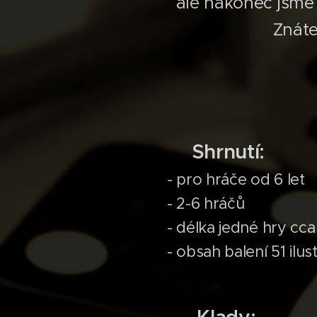
ale nakonec jsme 
Znáte
◼️Shrnutí:
- pro hráče od 6 let
- 2-6 hráčů
- délka jedné hry cca
- obsah balení 51 ilu