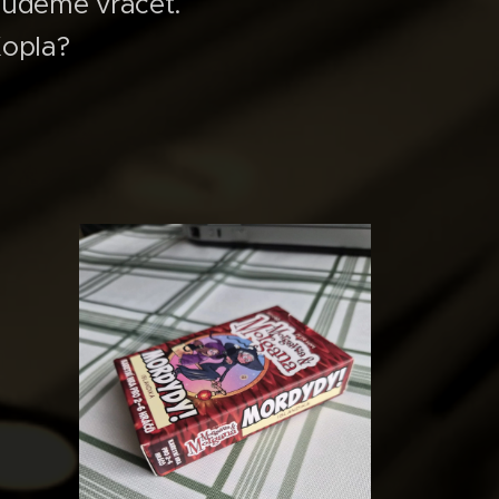
 budeme vracet. 😊
Kopla?