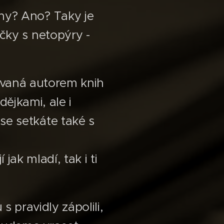
ny? Ano? Taky je
očky s netopýry -
ovaná autorem knih
ějkami, ale i
se setkáte také s
jak mladí, tak i ti
pravidly zápolili,