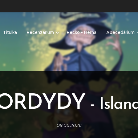
Titulka
Recenzárium
Recko - Herna
Abecedárium
ORDYDY
- Islan
09.06.2026