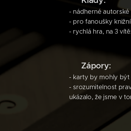
➕️ Klady:
- nádherné autorské 
- pro fanoušky knižní
- rychlá hra, na 3 ví
➖️ Zápory:
- karty by mohly být 
- srozumitelnost prav
ukázalo, že jsme v to