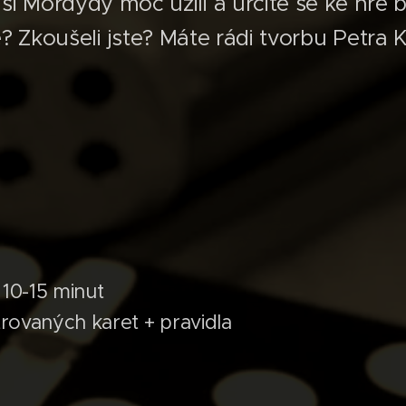
si Mordydy moc užili a určitě se ke hře
? Zkoušeli jste? Máte rádi tvorbu Petra 
 10-15 minut
strovaných karet + pravidla