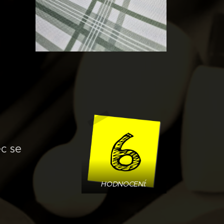
ec se
HODNOCENÍ: