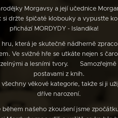
arodějky Morgavsy a její učednice Morga
 si držte špičaté klobouky a vypusťte k
přichází MORDYDY - Islandika! 🤩
í hru, která je skutečně nádherně zprac
m. Ve svižné hře se utkáte nejen s čarod
lnými a lesními tvory. 🫶 Samozřejmě 
postavami z knih.
všechny věkové kategorie, takže si ji užijí 
dříve narození.
e během našeho zkoušení jsme zpočátku s 