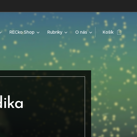
RECko Shop
Rubriky
O nás
Košík
dika