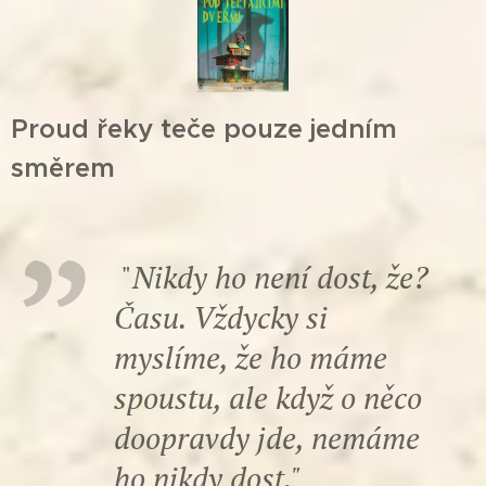
Proud řeky teče pouze jedním
směrem
"
Nikdy ho není dost, že?
Času. Vždycky si
myslíme, že ho máme
spoustu, ale když o něco
doopravdy jde, nemáme
ho nikdy dost."