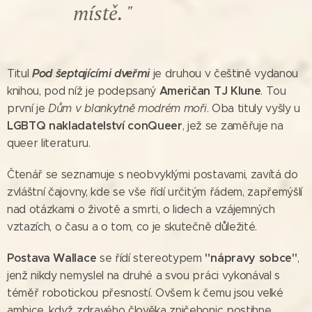
místě. "
Pod šeptajícími dveřmi
Titul
je druhou v češtině vydanou
Američan TJ Klune
knihou, pod níž je podepsaný
. Tou
první je
Dům v blankytně modrém moři
. Oba tituly vyšly u
LGBTQ nakladatelství conQueer
, jež se zaměřuje na
queer literaturu.
Čtenář se seznamuje s neobvyklými postavami, zavítá do
zvláštní čajovny, kde se vše řídí určitým řádem, zapřemýšlí
nad otázkami o životě a smrti, o lidech a vzájemných
vztazích, o času a o tom, co je skutečně důležité.
Postava Wallace
"nápravy sobce"
se řídí stereotypem
,
jenž nikdy nemyslel na druhé a svou práci vykonával s
téměř robotickou přesností. Ovšem k čemu jsou velké
ambice, když zdravého člověka zničehonic postihne