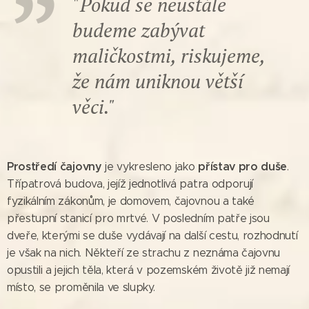
"
Pokud se neustále
budeme zabývat
maličkostmi, riskujeme,
že nám uniknou větší
věci."
Prostředí čajovny
přístav pro duše
je vykresleno jako
.
Třípatrová budova, jejíž jednotlivá patra odporují
fyzikálním zákonům, je domovem, čajovnou a také
přestupní stanicí pro mrtvé. V posledním patře jsou
dveře, kterými se duše vydávají na další cestu, rozhodnutí
je však na nich. Někteří ze strachu z neznáma čajovnu
opustili a jejich těla, která v pozemském životě již nemají
místo, se proměnila ve slupky.