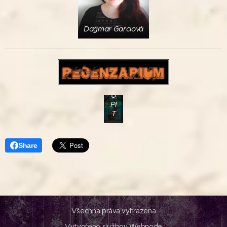
Dagmar Garciová
K
O
U
PI
T
Share
Všechna práva vyhrazena
Vytvořeno službou
Webnode