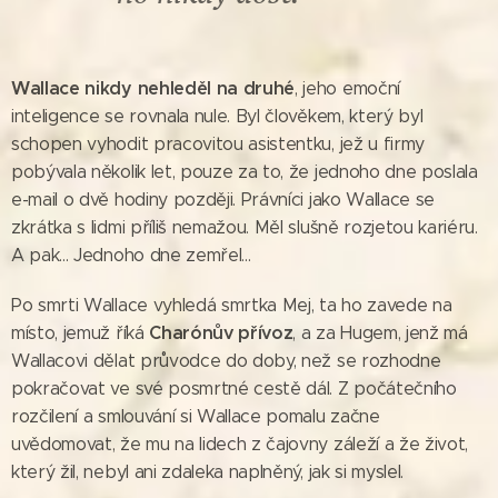
Wallace nikdy nehleděl na druhé
, jeho emoční
inteligence se rovnala nule. Byl člověkem, který byl
schopen vyhodit pracovitou asistentku, jež u firmy
pobývala několik let, pouze za to, že jednoho dne poslala
e-mail o dvě hodiny později. Právníci jako Wallace se
zkrátka s lidmi příliš nemažou. Měl slušně rozjetou kariéru.
A pak... Jednoho dne zemřel...
Po smrti Wallace vyhledá smrtka Mej, ta ho zavede na
Charónův přívoz
místo, jemuž říká
, a za Hugem, jenž má
Wallacovi dělat průvodce do doby, než se rozhodne
pokračovat ve své posmrtné cestě dál. Z počátečního
rozčilení a smlouvání si Wallace pomalu začne
uvědomovat, že mu na lidech z čajovny záleží a že život,
který žil, nebyl ani zdaleka naplněný, jak si myslel.