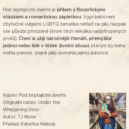
příbeh s filozofickými
Pod šeptajícími dveřmi
je
otázkami a romantickou zápletkou
. Vyprávění není
zbytečně vulgární, LGBTQ tematika netlačí na pilu, naopak
vše působí přirozeně (krom těch několika nadpřirozených
Čtení si užijí náročnější čtenáři, přemýšliví
prvků).
jedinci nebo lidé v těžké životní situaci
, kterým by kniha
mohla pomoci, stejně jako pomohla jejímu autorovi.
Název: Pod šeptajícími dveřmi
Originální název: Under the
Whispering Door
Autor: TJ Klune
Překlad: Kateřina Niklová