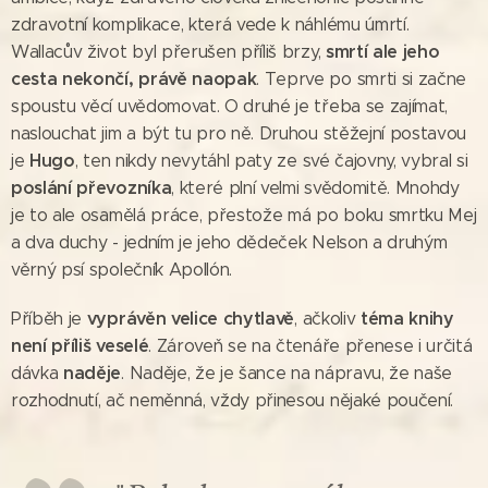
zdravotní komplikace, která vede k náhlému úmrtí.
smrtí ale jeho
Wallacův život byl přerušen příliš brzy,
cesta nekončí, právě naopak
. Teprve po smrti si začne
spoustu věcí uvědomovat. O druhé je třeba se zajímat,
naslouchat jim a být tu pro ně. Druhou stěžejní postavou
Hugo
je
, ten nikdy nevytáhl paty ze své čajovny, vybral si
poslání převozníka
, které plní velmi svědomitě. Mnohdy
je to ale osamělá práce, přestože má po boku smrtku Mej
a dva duchy - jedním je jeho dědeček Nelson a druhým
věrný psí společník Apollón.
vyprávěn velice chytlavě
téma knihy
Příběh je
, ačkoliv
není příliš veselé
. Zároveň se na čtenáře přenese i určitá
naděje
dávka
. Naděje, že je šance na nápravu, že naše
rozhodnutí, ač neměnná, vždy přinesou nějaké poučení.