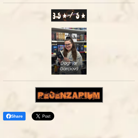
Dagmar
Garciová
Share