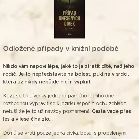
Odložené případy v knižní podobě
Nikdo vám nepoví lépe, jaké to je ztratit dítě, než jeho
rodič. Je to nepředstavitelná bolest, puklina v srdci,
která už nikdy nepůjde ničím vyplnit.
Když se tři dívenky jednoho parného letního dne
rozhodnou vypravit se k jezírku aspoň trochu zchladit,
Cesta vede přes
netuší, že je to už navždy poznamená.
les a v lese číhá zlo...
Domů se vrátí pouze jedna dívka, bosá, s propálenými