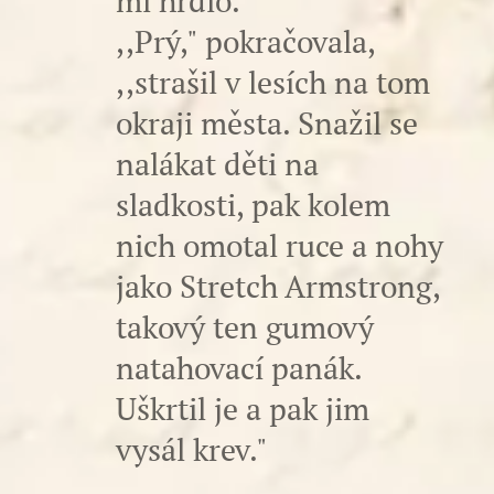
mi hrdlo.
,,Prý," pokračovala,
,,strašil v lesích na tom
okraji města. Snažil se
nalákat děti na
sladkosti, pak kolem
nich omotal ruce a nohy
jako Stretch Armstrong,
takový ten gumový
natahovací panák.
Uškrtil je a pak jim
vysál krev."