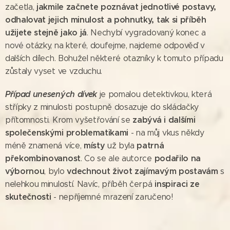
jakmile začnete poznávat jednotlivé postavy,
začetla,
odhalovat jejich minulost a pohnutky, tak si příběh
užijete stejně jako já
. Nechybí vygradovaný konec a
nové otázky, na které, doufejme, najdeme odpověď v
dalších dílech. Bohužel některé otazníky k tomuto případu
zůstaly vyset ve vzduchu.
Případ unesených dívek
je pomalou detektivkou, která
střípky z minulosti postupně dosazuje do skládačky
zabývá i dalšími
přítomnosti. Krom vyšetřování se
společenskými problematikami
- na můj vkus někdy
místy
patrná
méně znamená více,
už byla
překombinovanost
podařilo na
. Co se ale autorce
výbornou
vdechnout život zajímavým postavám
, bylo
s
inspiraci ze
nelehkou minulostí. Navíc, příběh čerpá
skutečnosti
- nepříjemné mrazení zaručeno!