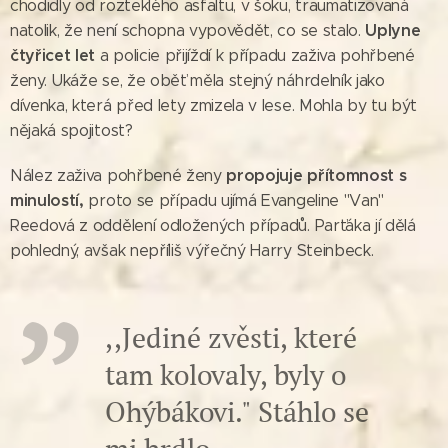
chodidly od rozteklého asfaltu, v šoku, traumatizovaná
Uplyne
natolik, že není schopna vypovědět, co se stalo.
čtyřicet let
a policie přijíždí k případu zaživa pohřbené
ženy. Ukáže se, že oběť měla stejný náhrdelník jako
dívenka, která před lety zmizela v lese. Mohla by tu být
nějaká spojitost?
propojuje přítomnost s
Nález zaživa pohřbené ženy
minulostí,
proto se případu ujímá Evangeline "Van"
Reedová z oddělení odložených případů. Parťáka jí dělá
pohledný, avšak nepříliš výřečný Harry Steinbeck.
,,Jediné zvěsti, které
tam kolovaly, byly o
Ohýbákovi." Stáhlo se