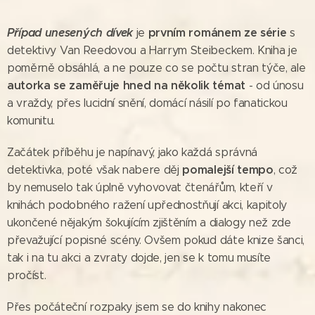
Případ unesených dívek
prvním románem ze série
je
s
detektivy Van Reedovou a Harrym Steibeckem. Kniha je
poměrně obsáhlá, a ne pouze co se počtu stran týče, ale
autorka se zaměřuje hned na několik témat
- od únosu
a vraždy, přes lucidní snění, domácí násilí po fanatickou
komunitu.
Začátek příběhu je napínavý, jako každá správná
pomalejší tempo
detektivka, poté však nabere děj
, což
by nemuselo tak úplně vyhovovat čtenářům, kteří v
knihách podobného ražení upřednostňují akci, kapitoly
ukončené nějakým šokujícím zjištěním a dialogy než zde
převažující popisné scény. Ovšem pokud dáte knize šanci,
tak i na tu akci a zvraty dojde, jen se k tomu musíte
pročíst.
Přes počáteční rozpaky jsem se do knihy nakonec