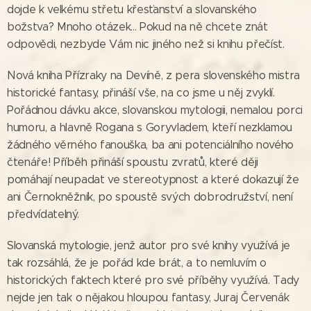
dojde k velkému střetu křesťanství a slovanského
božstva? Mnoho otázek... Pokud na ně chcete znát
odpovědi, nezbyde Vám nic jiného než si knihu přečíst.
Nová kniha Přízraky na Devíně, z pera slovenského mistra
historické fantasy, přináší vše, na co jsme u něj zvyklí.
Pořádnou dávku akce, slovanskou mytologii, nemalou porci
humoru, a hlavně Rogana s Goryvladem, kteří nezklamou
žádného věrného fanouška, ba ani potenciálního nového
čtenáře! Příběh přináší spoustu zvratů, které ději
pomáhají neupadat ve stereotypnost a které dokazují že
ani Černokněžník, po spoustě svých dobrodružství, není
předvídatelný.
Slovanská mytologie, jenž autor pro své knihy využívá je
tak rozsáhlá, že je pořád kde brát, a to nemluvím o
historických faktech které pro své příběhy využívá. Tady
nejde jen tak o nějakou hloupou fantasy, Juraj Červenák