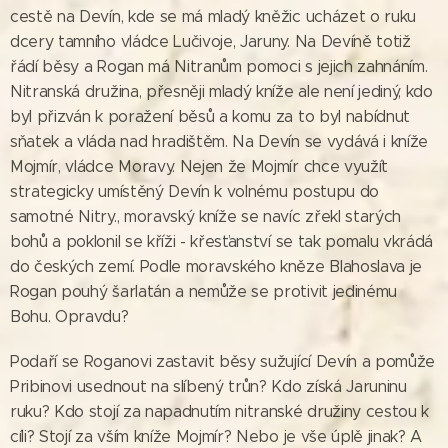
cestě na Devín, kde se má mladý kněžic ucházet o ruku
dcery tamního vládce Lučivoje, Jaruny. Na Devíně totiž
řádí běsy a Rogan má Nitranům pomoci s jejich zahnáním.
Nitranská družina, přesněji mladý kníže ale není jediný, kdo
byl přizván k poražení běsů a komu za to byl nabídnut
sňatek a vláda nad hradištěm. Na Devín se vydává i kníže
Mojmír, vládce Moravy. Nejen že Mojmír chce využít
strategicky umístěný Devín k volnému postupu do
samotné Nitry., moravský kníže se navíc zřekl starých
bohů a poklonil se kříži - křesťanství se tak pomalu vkrádá
do českých zemí. Podle moravského kněze Blahoslava je
Rogan pouhý šarlatán a nemůže se protivit jedinému
Bohu. Opravdu?
Podaří se Roganovi zastavit běsy sužující Devín a pomůže
Pribinovi usednout na slíbený trůn? Kdo získá Jaruninu
ruku? Kdo stojí za napadnutím nitranské družiny cestou k
cíli? Stojí za vším kníže Mojmír? Nebo je vše úplě jinak? A