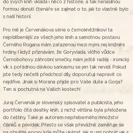
do svých knih vkládá i něco z historie, a tak nenásilnou
formou donutí čtenáře se zajímat o to, jak to vlastně bylo
s naší historií.
Pro mě je Červenákova série o černokněžníkovi ta
nejoblíbenější ze všech jeho knih a samotnou postavu
Černého Rogana mám zařazenou mezi mými nej knižními
hrdiny. I když přiznávám, že Goryvlada, vlčího vůdce
Černobohovy záhrobní smečky, mám ještě raději - ironický
vlk s pořádnou dávkou sarkasmu se jen tak nevidí. Pokud
jste tedy nečetli předchozí díly, doporučuji napravit co
nejdříve. Jinak si Morana přijde pro Vaše duše a Gorja?
Ten si pochutná na Vašich kostech!
Juraj Červenák je slovenský spisovatel a publicista, jeho
portfolio čítá desítky knih, z nichž většina byla přeložena
do češtiny. Také je autorem nepřeberného množství
článků a povídek. Přesto se však převážně zaměřuje se
na obsáhlé eposy, kde může ukázat, jak si umí pohrát jak s