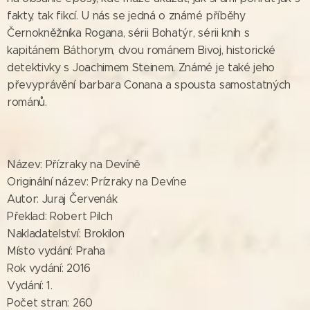
fakty, tak fikcí. U nás se jedná o známé příběhy
Černokněžníka Rogana, sérii Bohatýr, sérii knih s
kapitánem Báthorym, dvou románem Bivoj, historické
detektivky s Joachimem Steinem. Známé je také jeho
převyprávění barbara Conana a spousta samostatných
románů.
Název: Přízraky na Devíně
Originální název: Prízraky na Devíne
Autor: Juraj Červenák
Překlad: Robert Pilch
Nakladatelství: Brokilon
Místo vydání: Praha
Rok vydání: 2016
Vydání: 1.
Počet stran: 260