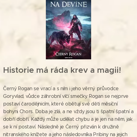
Historie má ráda krev a magii!
Černý Rogan se vrací a s ním i jeho věrný průvodce
Goryvlad, vůdce záhrobní vlčí smečky. Rogan se nejprve
postaví čarodějnicím, které obětují své děti měsíční
bohyni Chors. Doba je zlá, a ne vždy jsou ti špatní špatní a
dobří dobří. Každý může udělat chybu a je jen na něm, jak
se k ní postaví. Následně je Černý přizván k družině
nitranského knížete a jeho následovníka Pribiny na jejich