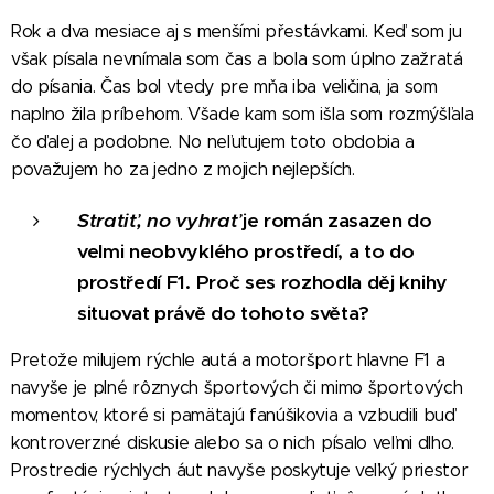
Rok a dva mesiace aj s menšími přestávkami. Keď som ju
však písala nevnímala som čas a bola som úplno zažratá
do písania. Čas bol vtedy pre mňa iba veličina, ja som
naplno žila príbehom. Všade kam som išla som rozmýšľala
čo ďalej a podobne. No neľutujem toto obdobia a
považujem ho za jedno z mojich nejlepších.
Stratiť, no vyhrať
je román zasazen do
velmi neobvyklého prostředí, a to do
prostředí F1. Proč ses rozhodla děj knihy
situovat právě do tohoto světa?
Pretože milujem rýchle autá a motoršport hlavne F1 a
navyše je plné rôznych športových či mimo športových
momentov, ktoré si pamätajú fanúšikovia a vzbudili buď
kontroverzné diskusie alebo sa o nich písalo veľmi dlho.
Prostredie rýchlych áut navyše poskytuje veľký priestor