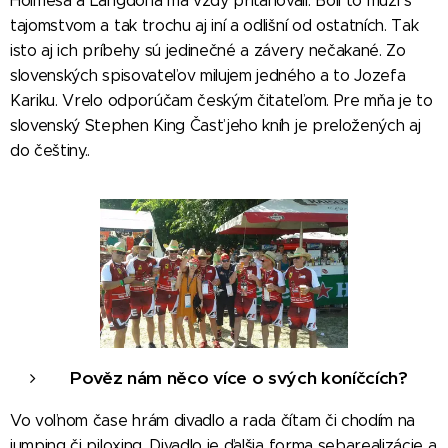
Holmesa a Langdona ma vždy priťahovali. Boli to muži s
tajomstvom a tak trochu aj iní a odlišní od ostatních. Tak
isto aj ich príbehy sú jedinečné a závery nečakané. Zo
slovenských spisovateľov milujem jedného a to Jozefa
Kariku. Vrelo odporúčam českým čitateľom. Pre mňa je to
slovenský Stephen King Časť jeho kníh je preložených aj
do češtiny..
Pověz nám něco více o svých koníčcích?
Vo voľnom čase hrám divadlo a rada čítam či chodím na
jumping či piloxing. Divadlo je ďalšia forma sebarealizácie a