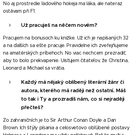
No aj prostredie ľadového hokeja ma láka, ale nateraz
ostávam při F1.
Už pracuješ na něčem novém?
Pracujem na bonusoch ku knižke. Už ich je napísaných 32
a na ďalších sa ešte pracuje. Pravidelne ich zveřejňujeme
na amatérských príbehoch. No viac nechcem prezradiť,
aby to bolo prekvapenie. Uisťujem čitateľov, že Christina,
Leonard a Michael sa vrátia.
Každý má nějaký oblíbený literární žánr či
autora, kterého má raději než ostatní. Máš
to tak i Ty a prozradíš nám, co si nejraději
přečteš?
Zo zahraničních je to Sir Arthur Conan Doyle a Dan
Brown. Ich štýly písania a celosvetovo obľúbené postavy