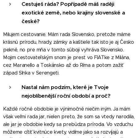
Cestuješ ráda? Popřípadě máš raději
exotické země, nebo krajiny slovenské a
české?
Milujem cestovanie. Mám rada Slovensko, pretože máme
krásnú prírodu, hrady, zámky a kaštiele tak isto je aj Česko
pekné, no pre mňa v tomto súboji vyhráva Slovensko.
Mojim cestovateľským snom je prest vo FIATke z Milána,
cez Maranello a Toskánsko až do Ríma a potom zažiť
západ Slnka v Serengeti.
Nastal nám podzim, které je Tvoje
nejoblíbenější roční období a proč?
Každé ročné obdobie je výnimočné niečim iným. Ja mám
však veľmi rada jar, nielen preto, že som sa vtedy narodila,
ale jar je obdobie kedy sa prebúdza príroda. Vo vzduchu
môžeme cítiť kvitnúce kvety, vidíme jako sa rozvíjajú a