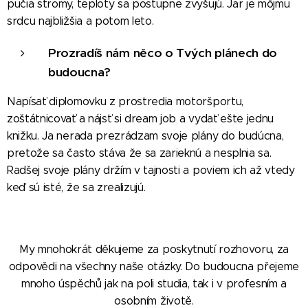
pučia stromy, teploty sa postupne zvyšujú. Jar je môjmu
srdcu najbližšia a potom leto.
Prozradíš nám něco o Tvých plánech do
budoucna?
Napísať diplomovku z prostredia motoršportu,
zoštátnicovať a nájsť si dream job a vydať ešte jednu
knižku. Ja nerada prezrádzam svoje plány do budúcna,
pretože sa často stáva že sa zarieknú a nesplnia sa.
Radšej svoje plány držím v tajnosti a poviem ich až vtedy
keď sú isté, že sa zrealizujú.
My mnohokrát děkujeme za poskytnutí rozhovoru, za
odpovědi na všechny naše otázky. Do budoucna přejeme
mnoho úspěchů jak na poli studia, tak i v profesním a
osobním životě.