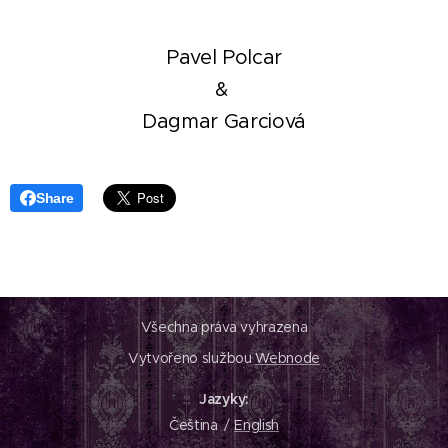
Pavel Polcar
&
Dagmar Garciová
Share
Všechna práva vyhrazena
Vytvořeno službou
Webnode
Jazyky
Čeština
English