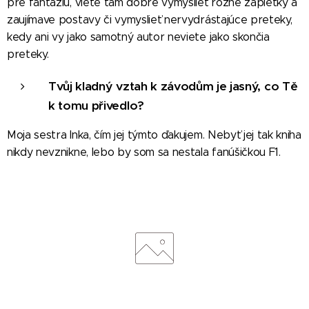
pre fantáziu, viete tam dobre vymyslieť rôzne zápletky a
zaujímave postavy či vymyslieť nervydrástajúce preteky,
kedy ani vy jako samotný autor neviete jako skončia
preteky.
Tvůj kladný vztah k závodům je jasný, co Tě
k tomu přivedlo?
Moja sestra Inka, čím jej týmto ďakujem. Nebyť jej tak kniha
nikdy nevznikne, lebo by som sa nestala fanúšičkou F1.