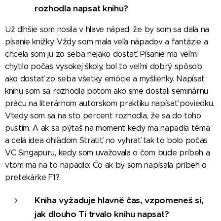
rozhodla napsat knihu?
Už dlhšie som nosila v hlave nápad, že by som sa dala na
písanie knižky. Vždy som mala veľa nápadov a fantázie a
chcela som ju zo seba nejako dostať. Písanie ma veľmi
chytilo počas vysokej školy, bol to veľmi dobrý spôsob
ako dostať zo seba všetky emócie a myšlienky. Napísať
knihu som sa rozhodla potom ako sme dostali seminárnu
prácu na literárnom autorskom praktiku napísať poviedku.
Vtedy som sa na sto percent rozhodla, že sa do toho
pustím. A ak sa pýtaš na moment kedy ma napadla téma
a celá idea ohľadom Stratiť, no vyhrať tak to bolo počas
VC Singapuru, kedy som uvažovala o čom bude príbeh a
vtom ma na to napadlo: Čo ak by som napísala príbeh o
pretekárke F1?
Kniha vyžaduje hlavně čas, vzpomeneš si,
jak dlouho Ti trvalo knihu napsat?