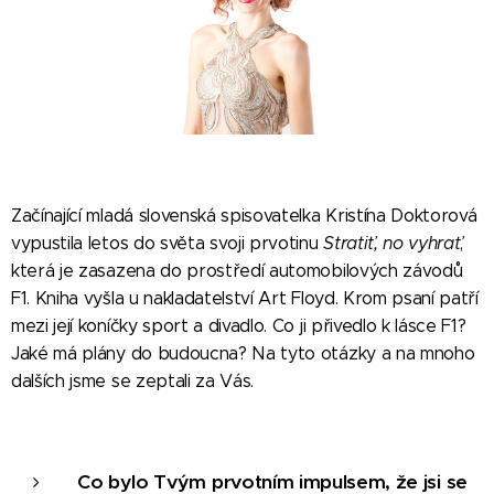
Začínající mladá slovenská spisovatelka Kristína Doktorová
vypustila letos do světa svoji prvotinu
Stratiť, no vyhrať
,
která je zasazena do prostředí automobilových závodů
F1. Kniha vyšla u nakladatelství Art Floyd. Krom psaní patří
mezi její koníčky sport a divadlo. Co ji přivedlo k lásce F1?
Jaké má plány do budoucna? Na tyto otázky a na mnoho
dalších jsme se zeptali za Vás.
Co bylo Tvým prvotním impulsem, že jsi se