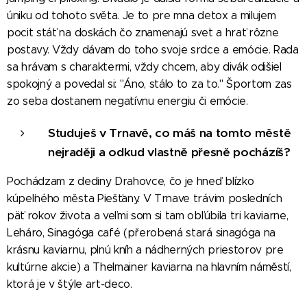
úniku od tohoto světa. Je to pre mna detox a milujem
pocit stáť na doskách čo znamenajú svet a hrať rôzne
postavy. Vždy dávam do toho svoje srdce a emócie. Rada
sa hrávam s charaktermi, vždy chcem, aby divák odišiel
spokojný a povedal si: "Áno, stálo to za to." Športom zas
zo seba dostanem negatívnu energiu či emócie.
Studuješ v Trnavě, co máš na tomto městě
nejraději a odkud vlastně přesně pocházíš?
Pochádzam z dediny Drahovce, čo je hneď blízko
kúpeľného města Piešťany. V Trnave trávim posledních
päť rokov života a veľmi som si tam obľúbila tri kaviarne,
Leháro, Sinagóga café (přerobená stará sinagóga na
krásnu kaviarnu, plnú kníh a nádherných priestorov pre
kultúrne akcie) a Thelmainer kaviarna na hlavním náměstí,
ktorá je v štýle art-deco.