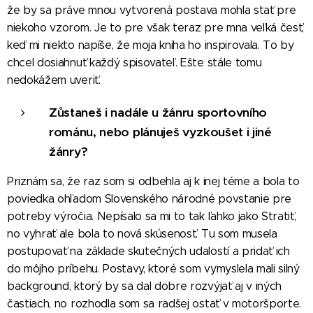
že by sa práve mnou vytvorená postava mohla stať pre
niekoho vzorom. Je to pre však teraz pre mna veľká česť,
keď mi niekto napíše, že moja kniha ho inspirovala. To by
chcel dosiahnuť každý spisovateľ. Ešte stále tomu
nedokážem uveriť.
Zůstaneš i nadále u žánru sportovního
románu, nebo plánuješ vyzkoušet i jiné
žánry?
Priznám sa, že raz som si odbehla aj k inej téme a bola to
poviedka ohľadom Slovenského národné povstanie pre
potreby výročia. Nepísalo sa mi to tak ľahko jako Stratiť,
no vyhrať ale bola to nová skúsenosť. Tu som musela
postupovať na základe skutečných udalostí a pridať ich
do môjho príbehu. Postavy, ktoré som vymyslela mali silný
background, ktorý by sa dal dobre rozvýjať aj v iných
častiach, no rozhodla som sa radšej ostať v motoršporte.