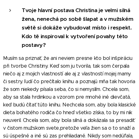
Tvoje hlavní postava Christina je velmi silná
žena, nenechá po sobě šlapat a v mužském
světě si dokáže vybudovat místo i respekt.
Kdo tě inspiroval k vytvoření povahy této
postavy?
Musím sa priznať, že ani neviem presne kto bol inšpiráciu
při tvorbe Christiny. Keď som ju tvorila, tak som čerpala
niečo aj z mojich vlastností ale aj z vlastností mojej mamy
či sestry. ľudí čo prečítalo knihu a poznajú mňa tak hovoria
že som niekedy písala seba, čo si nemyslím. Chcela som,
aby sa stala hrdinkou a vzorom pre mnohé iné dievčatá,
keď budú čítať túto knihu. Nechcela som, aby bola klasické
dieta bohatého rodiča čo hneď všetko získa, to by mi nik
neuveril. Chcela som, aby bola silná a dokázala sa presadiť
v čistom mužskom svete,pretože veľa žien sa o to snaží a
sú úspešné a iné sú zas prehliadané. Nikdy som nedúfala,