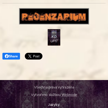
KO
UPIT
Share
Všechna práva vyhrazena
Vytvořeno službou
Webnode
Jazyky