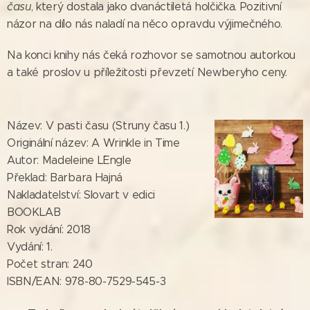
času
, který dostala jako dvanáctiletá holčička. Pozitivní
názor na dílo nás naladí na něco opravdu výjimečného.
Na konci knihy nás čeká rozhovor se samotnou autorkou
a také proslov u příležitosti převzetí Newberyho ceny.
Název: V pasti času (Struny času 1.)
Originální název: A Wrinkle in Time
Autor: Madeleine L´Engle
Překlad: Barbara Hajná
Nakladatelství: Slovart v edici
BOOKLAB
Rok vydání: 2018
Vydání: 1.
Počet stran: 240
ISBN/EAN: 978-80-7529-545-3