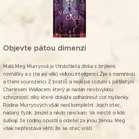
Objevte pátou dimenzi
Malá Meg Murryová je třináctiletá dívka s brýlemi,
rovnátky a s (na její věk) velkou inteligencí. Žije s maminkou
a třemi sourozenci. Z bratrů si nejlépe rozumí s pětiletým
Charlesem Wallacem, který je nadán neobvyklou
schopností, díky které dokáže odhadnout cizí myšlenky.
Rodina Murryových však není kompletní. Jejich otec,
nadaný fyzik, zmizel a nikdo neví kam. Ve městě si lidé
šuškají, že rodinu opustil a odešel za jinou ženou. Meg
však nepřestává věřit, že se otec vrátí.