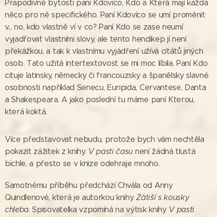
Prapodivné bytosti paní Kdovíco, Kdo a Která mají každá
něco pro ně specifického. Paní Kdovíco se umí proměnit
v... no, kdo vlastně ví v co? Paní Kdo se zase neumí
vyjadřovat vlastními slovy, ale tento hendikep jí není
překážkou, a tak k vlastnímu vyjádření užívá citátů jiných
osob. Tato užitá intertextovost se mi moc líbila. Paní Kdo
cituje latinsky, německy či francouzsky a španělsky slavné
osobnosti například Senecu, Euripida, Cervantese, Danta
a Shakespeara. A jako poslední tu máme paní Kterou,
která koktá.
Více představovat nebudu, protože bych vám nechtěla
pokazit zážitek z knihy.
V pasti času
není žádná tlustá
bichle, a přesto se v knize odehraje mnoho.
Samotnému příběhu předchází Chvála od Anny
Quindlenové, která je autorkou knihy
Zátiší s kousky
chleba
. Spisovatelka vzpomíná na výtisk knihy
V pasti