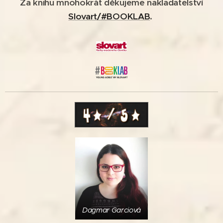
Za knihu mnohokrát děkujeme nakladatelství
Slovart/#BOOKLAB
.
Dagmar Garciová