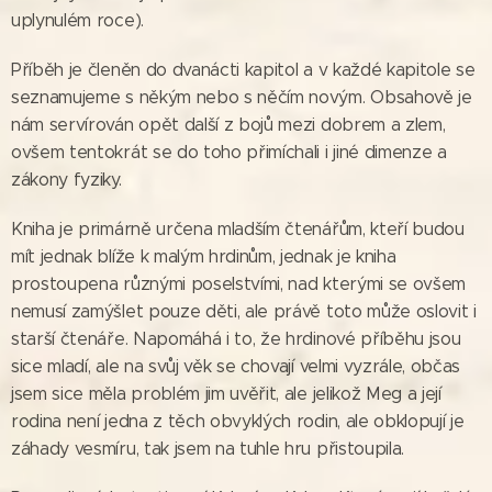
uplynulém roce).
Příběh je členěn do dvanácti kapitol a v každé kapitole se
seznamujeme s někým nebo s něčím novým. Obsahově je
nám servírován opět další z bojů mezi dobrem a zlem,
ovšem tentokrát se do toho přimíchali i jiné dimenze a
zákony fyziky.
Kniha je primárně určena mladším čtenářům, kteří budou
mít jednak blíže k malým hrdinům, jednak je kniha
prostoupena různými poselstvími, nad kterými se ovšem
nemusí zamýšlet pouze děti, ale právě toto může oslovit i
starší čtenáře. Napomáhá i to, že hrdinové příběhu jsou
sice mladí, ale na svůj věk se chovají velmi vyzrále, občas
jsem sice měla problém jim uvěřit, ale jelikož Meg a její
rodina není jedna z těch obvyklých rodin, ale obklopují je
záhady vesmíru, tak jsem na tuhle hru přistoupila.