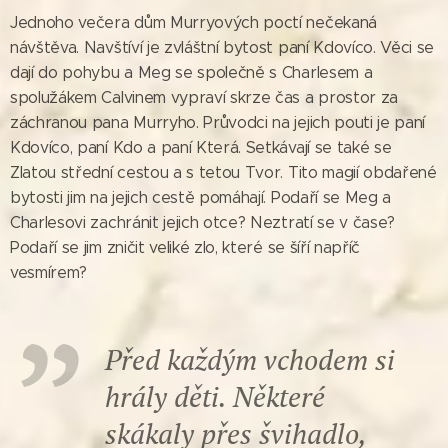
Jednoho večera dům Murryových poctí nečekaná
návštěva. Navštíví je zvláštní bytost paní Kdovíco. Věci se
dají do pohybu a Meg se společně s Charlesem a
spolužákem Calvinem vypraví skrze čas a prostor za
záchranou pana Murryho. Průvodci na jejich pouti je paní
Kdovíco, paní Kdo a paní Která. Setkávají se také se
Zlatou střední cestou a s tetou Tvor. Tito magií obdařené
bytosti jim na jejich cestě pomáhají. Podaří se Meg a
Charlesovi zachránit jejich otce? Neztratí se v čase?
Podaří se jim zničit veliké zlo, které se šíří napříč
vesmírem?
Před každým vchodem si
hrály děti. Některé
skákaly přes švihadlo,