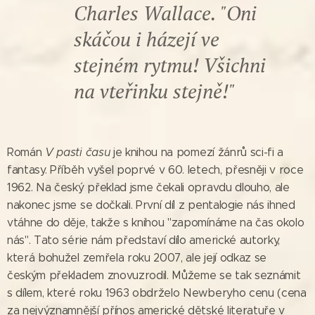
Charles Wallace. "Oni
skáčou i házejí ve
stejném rytmu! Všichni
na vteřinku stejně!"
Román
V pasti času
je knihou na pomezí žánrů sci-fi a
fantasy. Příběh vyšel poprvé v 60. letech, přesněji v roce
1962. Na český překlad jsme čekali opravdu dlouho, ale
nakonec jsme se dočkali. První díl z pentalogie nás ihned
vtáhne do děje, takže s knihou "zapomínáme na čas okolo
nás". Tato série nám představí dílo americké autorky,
která bohužel zemřela roku 2007, ale její odkaz se
českým překladem znovuzrodil. Můžeme se tak seznámit
s dílem, které roku 1963 obdrželo Newberyho cenu (cena
za nejvýznamnější přínos americké dětské literatuře v