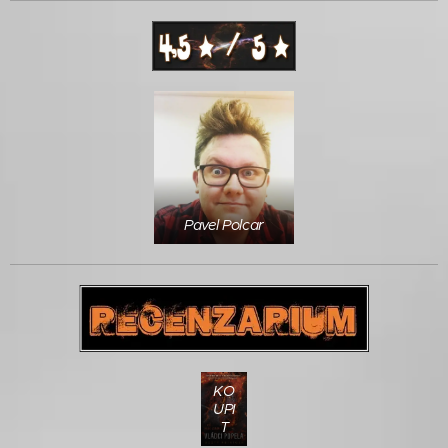
Pavel Polcar
KO
UPI
T