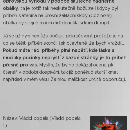
obrovskou výhodu v podobě skutečně nádherné
obálky
, ta je totiž tak neskutečně boží, že i kdyby byl
příběh slátanina na úrovni základní školy (Což není!),
obálka by stejně mnoho lidí donutila si knihu koupit.
Já se už nyní nemůžu dočkat pokračování, protože je na
co se těšit, příběh skončil tak otevřeně, že bych vraždil...
Pokud máte rádi příběhy plné napětí, kde láska a
mucinky pucinky neprýští z každé stránky, je to příběh
přesně pro vás.
Myslím, že by ho dokázal ocenit jak
čtenář v období dospívání, tak již poněkud starší kmet,
například v mém věku. Za mou maličkost určitě doporučuji.
Název: Vládci popela (Vládci popela
1.)