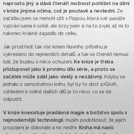
naprosto jiný a dává čtenáři možnost pohlížet na dění
v knize jinýma očima, což je poutavé a nevšední.
Ze
začátku jsem se nemohl sžít s Pippou, která své pasáže
vypráví sama k sobě, ale brzy jsem si na to zvykl, až mi to
nakonec krásně zapadlo do celku.
Jak prostředí, tak vše kolem hlavního příběhu je
vykresleno do nejmenších detailů, a tak se čtenáři nemusí
Ke knize je třeba
bát, že budou o něco ochuzeni.
přistupovat jako k prvnímu dílu série, a proto se
začátek může zdát jako vleklý a nezáživný.
Kdyby se
jednalo o samostatnou knihu, byl by to dost průšvih,
vzhledem k vidině dalších dílů je to něco, co se dá
odpustit.
V knize koexistuje pradávná magie a božstvo spolu s
nejmodernější technologií
, musím podotknout, že jejich
Kniha má navíc
propojení je dokonalé a nic nedře.