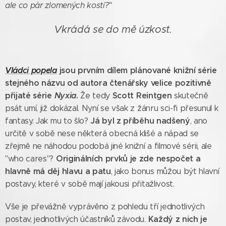
ale co pár zlomených kostí?"
Vkrádá se do mě úzkost.
Vládci popela
jsou prvním dílem plánované knižní série
stejného názvu od autora čtenářsky velice pozitivně
přijaté série
Nyxia
.
Scott Reintgen
Že tedy
skutečně
psát umí, již dokázal. Nyní se však z žánru sci-fi přesunul k
Já byl z příběhu nadšený
fantasy. Jak mu to šlo?
, ano
určitě v sobě nese některá obecná klišé a nápad se
zřejmě ne náhodou podobá jiné knižní a filmové sérii, ale
Originálních prvků je zde nespočet a
"who cares"?
hlavně má děj hlavu a patu
, jako bonus můžou být hlavní
postavy, které v sobě mají jakousi přitažlivost.
Vše je převážně vyprávěno z pohledu tří jednotlivých
Každý z nich je
postav, jednotlivých účastníků závodu.