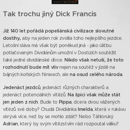
Tak trochu jiný Dick Francis
Již 1
4
0 let pořádá popeliánská civilizace slovutné
dostihy,
aby na jeden rok zvolila toho nejlepšího jezdce.
Letošní sláva má však být poněkud jiná - jako úlitbu
potlačovaným Dividiánům umožní v Dostizích soutěžit
Nikdo však netuší, že toto
také jedné dividiánské dívce.
rozhodnutí bude mít vliv
nejen na soutěž v jízdě na
na osud celého národa
bájných koňských fénixech, ale
.
Jedenáct jezdců
, jedenáct různých charakterů a
Na špici však může stát
jedenáct potenciálních vítězů.
jen jeden z nich
Pippa
. Bude to
, dcera dvou vážených
Imelda
vítězů své doby? Chudá Dividiánka
, která v rukávu
skrývá více, než by se mohlo zdát? Nebo Táhloruký
Adrian
, který by svým vítězstvím rád rozpoutal válku?