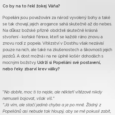
Co by na to řekl žokej Váňa?
Popeliáni jsou považováni za národ vyvolený bohy a také
se tak chovají, jejich arogance sahá skutečně až do nebes.
Na důkaz božské přízně obdrželi skutečně krásná
stvoření - koňské fénixe, kteří se každé ráno znovu a
znovu rodí z popela. Vítězství v Dostihu však nezávisí
pouze na nich, ale také na zkušenostech a šikovnosti jejich
jezdců. A dost možná i na ne úplně košér dohodách s
Udrží s
i
Po
pe
liáni své postavení,
mocnými božstvy.
nebo řeky zbarví krev války?
"
No dobře, moc ti to nejde, ale někteří vítězové nikdy
nemuseli bojovat, však víš."
"Já vím, ale stačí jediná chyba a je po mně. Žádný z
Popeliánů asi nebude tak hloupý, aby se mě pokusil zabít,