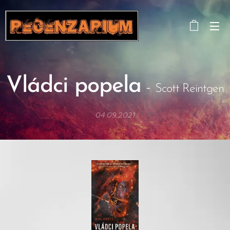
Vládci popela
-
Scott Reintgen
04.09.2021