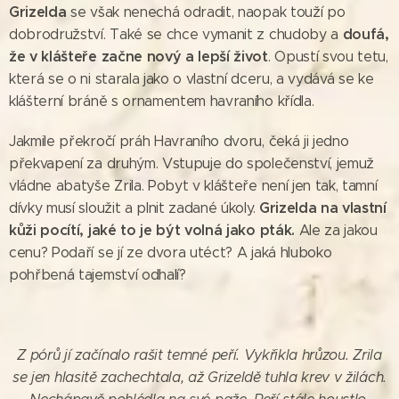
Grizelda
se však nenechá odradit, naopak touží po
doufá,
dobrodružství. Také se chce vymanit z chudoby a
že v klášteře začne nový a lepší život
. Opustí svou tetu,
která se o ni starala jako o vlastní dceru, a vydává se ke
klášterní bráně s ornamentem havraního křídla.
Jakmile překročí práh Havraního dvoru, čeká ji jedno
překvapení za druhým. Vstupuje do společenství, jemuž
vládne abatyše Zrila. Pobyt v klášteře není jen tak, tamní
Grizelda na vlastní
dívky musí sloužit a plnit zadané úkoly.
kůži pocítí, jaké to je být volná jako pták.
Ale za jakou
cenu? Podaří se jí ze dvora utéct? A jaká hluboko
pohřbená tajemství odhalí?
Z pórů jí začínalo rašit temné peří. Vykřikla hrůzou. Zrila
se jen hlasitě zachechtala, až Grizeldě tuhla krev v žilách.