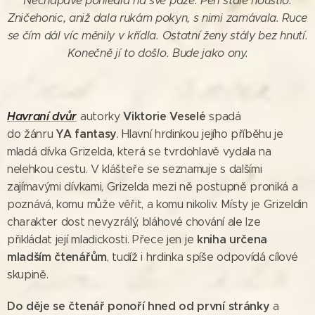
Nechápavě pohlédla na své paže. Peří stále houstlo.
Zničehonic, aniž dala rukám pokyn, s nimi zamávala. Ruce
se čím dál víc měnily v křídla. Ostatní ženy stály bez hnutí.
Konečně jí to došlo. Bude jako ony.
Havraní dvůr
Viktorie Veselé
autorky
spadá
YA fantasy
do žánru
. Hlavní hrdinkou jejího příběhu je
mladá dívka Grizelda, která se tvrdohlavě vydala na
nelehkou cestu. V klášteře se seznamuje s dalšími
zajímavými dívkami, Grizelda mezi ně postupně proniká a
poznává, komu může věřit, a komu nikoliv. Místy je Grizeldin
charakter dost nevyzrálý, bláhové chování ale lze
kniha určena
přikládat její mladickosti. Přece jen je
mladším čtenářům
, tudíž i hrdinka spíše odpovídá cílové
skupině.
Do děje se čtenář ponoří hned od první stránky
a