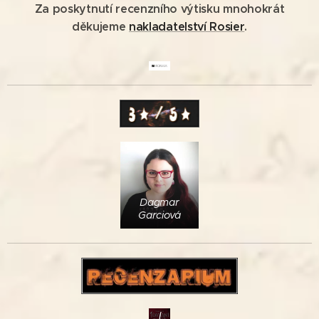
Za poskytnutí recenzního výtisku mnohokrát
děkujeme
nakladatelství Rosier
.
Dagmar
Garciová
K
O
U
P
I