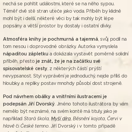
nechá se pohltit událostmi, které se na něho sypou.
Téměř dvě stě stran uteče jako voda. Příběh by klidně
mohl být i delší, některé věci by tak mohly být lépe
popsány a větší prostor by dostaly i ostatní dívky.
Atmosféra knihy je pochmurná a tajemná
, svůj podíl na
tom nesou i doprovodné obrázky. Autorka vymyslela
nápaditou zápletku
a dokázala vystavět poměrně solidní
je znát, že je na začátku své
příběh, přesto
spisovatelské cesty
, z některých částí prýští
nevypsanost. Styl vyprávění je jednoduchý, nejde příliš do
hloubky a repliky postav mnohdy působí dost strojeně.
Pod návrhem obálky a vnitřními ilustracemi je
podepsán Jiří Dvorský
. Jméno tohoto ilustrátora by vám
nemělo být neznámé, na svém kontě má tituly, jako je
například
Stará škola
,
Myší díra
,
Běsnění kojota
,
Červi v
hlavě
či
České temno
. Jiří Dvorský i v tomto případě