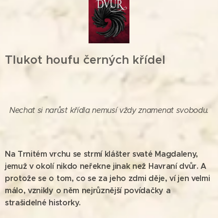
Tlukot houfu černých křídel
Nechat si narůst křídla nemusí vždy znamenat svobodu.
Na Trnitém vrchu se strmí klášter svaté Magdaleny,
jemuž v okolí nikdo neřekne jinak než Havraní dvůr. A
protože se o tom, co se za jeho zdmi děje, ví jen velmi
málo, vznikly o něm nejrůznější povídačky a
strašidelné historky.