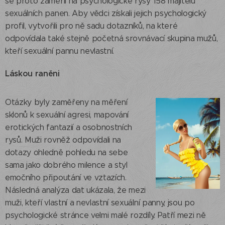
se proto zaměřil na psychologické rysy 158 majitelů
sexuálních panen. Aby vědci získali jejich psychologický
profil, vytvořili pro ně sadu dotazníků, na které
odpovídala také stejně početná srovnávací skupina mužů,
kteří sexuální pannu nevlastní.
Láskou raněni
Otázky byly zaměřeny na měření
sklonů k sexuální agresi, mapování
erotických fantazií a osobnostních
rysů. Muži rovněž odpovídali na
dotazy ohledně pohledu na sebe
sama jako dobrého milence a styl
emočního připoutání ve vztazích.
Následná analýza dat ukázala, že mezi
muži, kteří vlastní a nevlastní sexuální panny, jsou po
psychologické stránce velmi malé rozdíly. Patří mezi ně