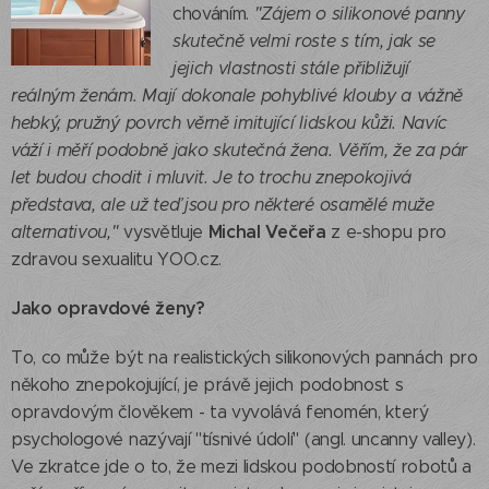
chováním.
"Zájem o silikonové panny
skutečně velmi roste s tím, jak se
jejich vlastnosti stále přibližují
reálným ženám. Mají dokonale pohyblivé klouby a
vážně
hebký, pružný povrch věrně imitující lidskou kůži. Navíc
váží i měří podobně jako skutečná žena. Věřím, že za pár
let budou chodit i mluvit. Je to trochu znepokojivá
představa, ale už teď jsou pro některé osamělé muže
Michal Večeřa
alternativou,"
vysvětluje
z e-shopu pro
zdravou sexualitu YOO.cz.
Jako opravdové ženy?
To, co může být na realistických silikonových pannách pro
někoho znepokojující, je právě jejich podobnost s
opravdovým člověkem - ta vyvolává fenomén, který
psychologové nazývají "tísnivé údolí" (angl. uncanny valley).
Ve zkratce jde o to, že mezi lidskou podobností robotů a