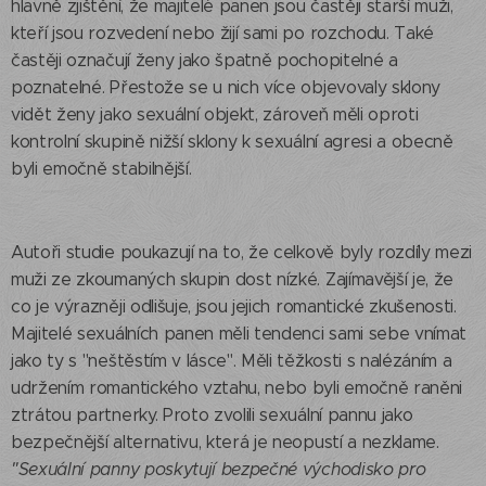
hlavně zjištění, že majitelé panen jsou častěji starší muži,
kteří jsou rozvedení nebo žijí sami po rozchodu. Také
častěji označují ženy jako špatně pochopitelné a
poznatelné. Přestože se u nich více objevovaly sklony
vidět ženy jako sexuální objekt, zároveň měli oproti
kontrolní skupině nižší sklony k sexuální agresi a obecně
byli emočně stabilnější.
Autoři studie poukazují na to, že celkově byly rozdíly mezi
muži ze zkoumaných skupin dost nízké. Zajímavější je, že
co je výrazněji odlišuje, jsou jejich romantické zkušenosti.
Majitelé sexuálních panen měli tendenci sami sebe vnímat
jako ty s "neštěstím v lásce". Měli těžkosti s nalézáním a
udržením romantického vztahu, nebo byli emočně raněni
ztrátou partnerky. Proto zvolili sexuální pannu jako
bezpečnější alternativu, která je neopustí a nezklame.
"Sexuální panny poskytují bezpečné východisko pro