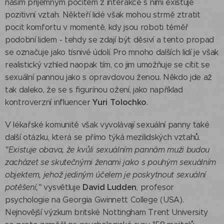
naším příjemným pocitem z interakce s nimi existuje
pozitivní vztah. Někteří lidé však mohou strmě ztratit
pocit komfortu v momentě, kdy jsou roboti téměř
podobní lidem - tehdy se zdají být děsiví a tento propad
se označuje jako tísnivé údolí. Pro mnoho dalších lidí je však
realistický vzhled naopak tím, co jim umožňuje se cítit se
sexuální pannou jako s opravdovou ženou. Někdo jde až
tak daleko, že se s figurínou ožení, jako například
Yuri Tolochko
kontroverzní influencer
.
V lékařské komunitě však vyvolávají sexuální panny také
další otázku, která se přímo týká mezilidských vztahů.
"Existuje obava, že kvůli sexuálním pannám muži budou
zacházet se skutečnými ženami jako s pouhým sexuálním
objektem, jehož jediným účelem je poskytnout sexuální
David Ludden
potěšení,"
vysvětluje
, profesor
psychologie na Georgia Gwinnett College (USA).
Nejnovější výzkum britské Nottingham Trent University