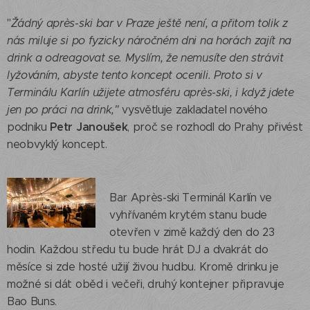
"
Žádný après-ski bar v Praze ještě není, a přitom tolik z
nás miluje si po fyzicky náročném dni na horách zajít na
drink a odreagovat se. Myslím, že nemusíte den strávit
lyžováním, abyste tento koncept ocenili. Proto si v
Terminálu Karlín užijete atmosféru après-ski, i když jdete
jen po práci na drink,"
vysvětluje zakladatel nového
Petr Janoušek
podniku
, proč se rozhodl do Prahy přivést
neobvyklý koncept.
Bar Après-ski Terminál Karlín ve
vyhřívaném krytém stanu bude
otevřen v zimě každý den do 23
hodin. Každou středu tu bude hrát DJ a dvakrát do
měsíce si zde hosté užijí živou hudbu. Kromě drinku je
možné si dát oběd i večeři, druhý kontejner připravuje
Bao Buns.