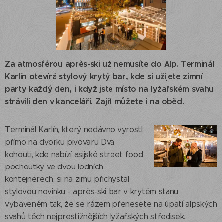
Za atmosférou après-ski už nemusíte do Alp. Terminál
Karlín otevírá stylový krytý bar, kde si užijete zimní
party každý den, i když jste místo na lyžařském svahu
strávili den v kanceláři. Zajít můžete i na oběd.
Terminál Karlín, který nedávno vyrostl
přímo na dvorku pivovaru Dva
kohouti, kde nabízí asijské street food
pochoutky ve dvou lodních
kontejnerech, si na zimu přichystal
stylovou novinku - après-ski bar v krytém stanu
vybaveném tak, že se rázem přenesete na úpatí alpských
svahů těch nejprestižnějších lyžařských středisek.