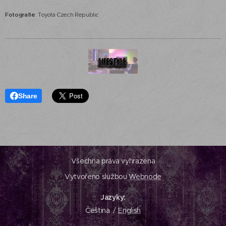
Fotog
rafie
: Toyota Czech Republic
Share
Všechna práva vyhrazena
Vytvořeno službou
Webnode
Jazyky
Čeština
English