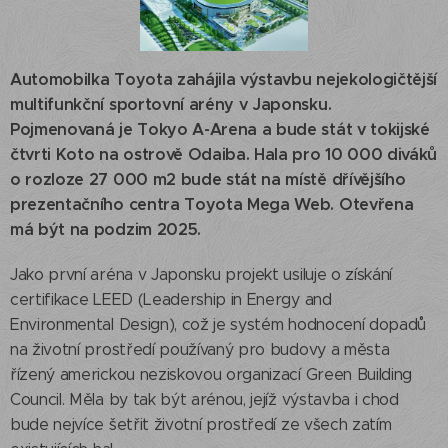
Automobilka Toyota zahájila výstavbu nejekologičtější
multifunkční sportovní arény v Japonsku.
Pojmenovaná je Tokyo A-Arena a bude stát v tokijské
čtvrti Koto na ostrově Odaiba. Hala pro 10 000 diváků
o rozloze 27 000 m2 bude stát na místě dřívějšího
prezentačního centra Toyota Mega Web. Otevřena
má být na podzim 2025.
Jako první aréna v Japonsku projekt usiluje o získání
certifikace LEED (Leadership in Energy and
Environmental Design), což je systém hodnocení dopadů
na životní prostředí používaný pro budovy a města
řízený americkou neziskovou organizací Green Building
Council. Měla by tak být arénou, jejíž výstavba i chod
bude nejvíce šetřit životní prostředí ze všech zatím