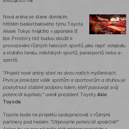
existujících hal.
Nová aréna se stane domácím
hřištěm basketbalového týmu Toyota
Alvark Tokyo hrajícího v japonské B
lize. Prostory též budou sloužit k
provozování různých halových sportů, jako např. volejbalu
a stolního tenisu, městských sportů, parasportů nebo e-
sportů.
"
Projekt nové arény staví na dvou našich myšlenkách.
První je prokázat vděk sportům a sportovcům a druhou je
poskytnout stabilní podporu lidem, kteří posouvají svůj
Akio
potenciál kupředu,"
uvedl prezident Toyoty
Toyoda
.
Toyota bude na projektu spolupracovat s různými
partnery pod heslem:
"Objevujme potenciál společně!"