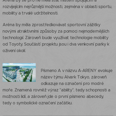
Aréna by se pro ně měla stát místem spojujícím a
rozvíjejícím nejrůznější možnosti, zejména v oblasti sportu,
mobility a trvalé udržitelnosti.
Aréna by měla zprostředkovávat sportovní zážitky
novými atraktivními způsoby za pomoci nejmodernějších
technologií. Zároveň bude využívat technologie mobility
od Toyoty. Součástí projektu jsou i dva venkovní parky k
oživení okolí.
Písmeno A v názvu A-ARENY evokuje
název týmu Alvark Tokyo, zároveň
odkazuje na označení pro modré
moře. Znamená rovněž výraz "ability", tedy schopnosti a
možnosti lidí, a zároveň jde o první písmeno abecedy,
tedy o symbolické označení začátku.