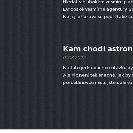
Hledat v hlubokém vesmíru pla
Evropské vesmírné agentury. S
Na její přípravě se podílí také
Kam chodí astron
01.08.2022
Na tuto jednoduchou otázku by
Ale nic není tak snadné, jak by
porcelánovou mísu, jste daleko