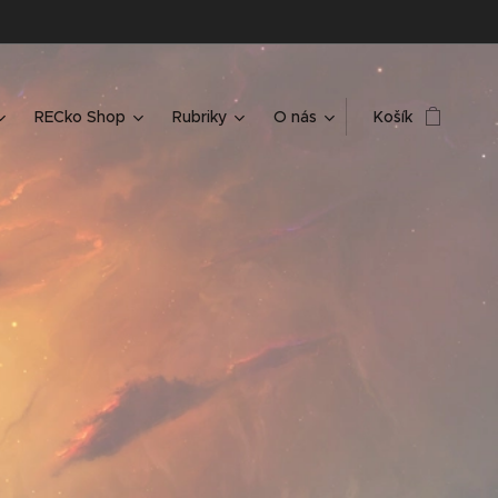
RECko Shop
Rubriky
O nás
Košík