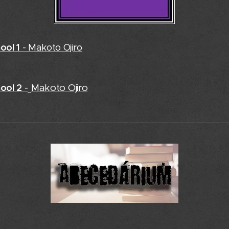
ool 1
-
Makoto Ojiro
ool 2
Makoto Ojiro
-