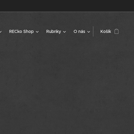
RECko Shop
Rubriky
O nás
Košík