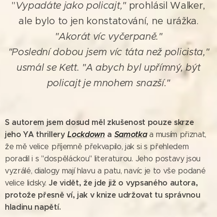
"
Vypadáte jako policajt,"
prohlásil Walker,
ale bylo to jen konstatování, ne urážka.
"Akorát víc vyčerpaně."
"Poslední dobou jsem víc táta než policista,"
usmál se Kett.
"A abych byl upřímný, být
policajt je mnohem snazší."
S autorem jsem dosud měl zkušenost pouze
s
krze
jeho YA thrillery
Lockdown
a
Samotka
a musím přiznat,
že mě velice příjemně překvapilo, jak si s přehledem
poradil i s "dospěláckou" literaturou. Jeho postavy jsou
vyzrálé, dialogy mají hlavu a patu, navíc je to vše podané
Je vidět, že jde již o vypsaného autora,
velice lidsky.
protože přesně ví, jak v knize udržovat tu správnou
hladinu napětí.