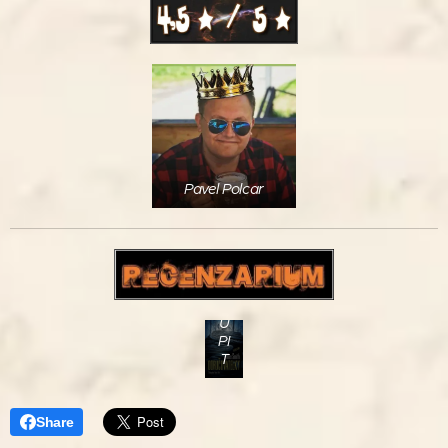
Pavel Polcar
K
O
U
PI
T
Share