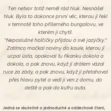
Ten netvor totiž neměl rád hluk. Nesnášel
hluk. Byla to dokonce první věc, kterou jí řekl
v temnotě toho příšerného bungalovu, ve
kterém ji chytil.
"Neposlušné holčičky přijdou o své jazýčky."
Zatímco mačkal noviny do koule, kterou jí
ucpal ústa, opakoval tu říkanku dokola a
dokola, a pak znovu, když jí drátem vázal
ruce za zády, a pak znovu, když jí přetahoval
přes hlavu pytel a vedl ji ven z domu, do
deště a pak do kufru auta.
Jedná se skutečně o jednoduché a oddechové čtení,