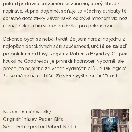
pokud je člověk srozuměn se žánrem, který čte.
Je to
napínavé, vtipné, dojemné, splňuje to všechny atributy té
správné detektivky. Závěr navíc odkrývá mnohem víc, než
čtenář čeká, a tím si otevírá dvířka pro pokračování.
Dokonce bych se nebál tvrdit, že jsem narazil na jednu z
určitě se zařadí
nejlepších detektivních sérií současnosti,
po bok knih od Lisy Regan a Roberta Bryndzy.
Co jsem
koukal na Goodreads, je první díl hodnocen výborně, ale
přece jen nejméně ze všech vydaných dílů. Je tak logické,
Ze série vyšlo zatím 10 knih.
že se máme na co těšit.
Název: Doručovatelky
Originální název: Paper Girls
Série: Šéfinspektor Robert Kett
1.