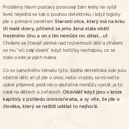
Problémy hlavní postavy posouvají žánr knihy na vyšší
level, nejedná se tak o pouhou detektivku, i když logicky
Starosti otce, který má na
krku
jde o primární zaměření.
tři malé dcery, přičemž se jeho žena stala obětí
trestného činu a on s tím nemůže nic dělat... uf.
Chvílemi se čtenář usmívá nad rozverností dětí a chvílemi
se mu "oči zalijí slzami", když holčičky nechápou, co se
stalo a kde je jejich máma.
Co se samotného tématu týče, žádná detektivka, kde jsou
obětmi děti, ať už jde o únos, nebo vraždu, se mi nečte
úplně příjemně, jestli něco skutečně nemůžu vystát, je to
Obzvlášť když jsou v knize
násilí na dětech a zvířatech.
kapitoly z pohledu únosce/vraha, a vy víte, že jde o
člověka, který se neštítí udělat to nejhorší.