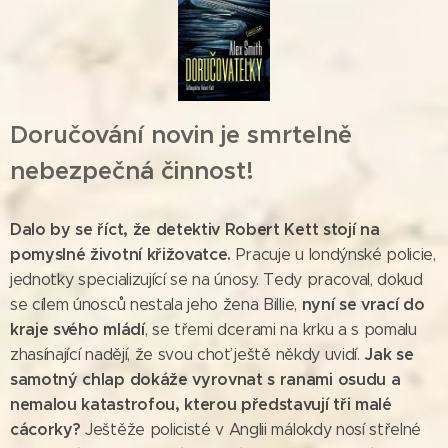
Doručování novin je smrtelně
nebezpečná činnost!
Dalo by se říct, že detektiv Robert Kett stojí na
pomyslné životní křižovatce.
Pracuje u londýnské policie,
jednotky specializující se na únosy. Tedy pracoval, dokud
nyní se vrací do
se cílem únosců nestala jeho žena Billie,
kraje svého mládí
, se třemi dcerami na krku a s pomalu
Jak se
zhasínající nadějí, že svou choť ještě někdy uvidí.
samotný chlap dokáže vyrovnat s ranami osudu a
nemalou katastrofou, kterou představují tři malé
cácorky?
Ještěže policisté v Anglii málokdy nosí střelné