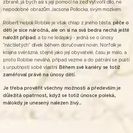
zbraně, já bych asi s její pomocí na zeď vytvořil dílo, ne
nepodobné obrazům Jacsona Pollocka, svým mozkem.
péče o
Robert neboli Robbie je však chlap z jiného těsta,
děti je sice náročná, ale on si na svá bedra nechá ještě
naložit případ
, a to ne ledajaký - jedná se o únosy
"náctiletých" dívek během doručovaní novin. Norfolk je
krajina svérázná, stejně jako její obyvatelé, času je málo, a
proto Robbie neváhá, případ vezme a do pátrání se pustí
Během své kariéry se totiž
s urputností sobě vlastní.
zaměřoval právě na únosy dětí.
Je třeba prověřit všechny možnosti a především je
důležitá opatrnost, když se totiž únosce poleká,
málokdy je unesený nalezen živý...