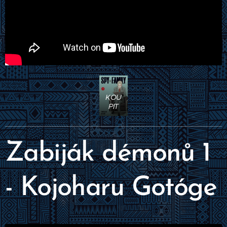
KOU
PIT
Zabiják démonů 1
- Kojoharu Gotóge