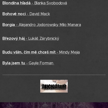
Blondína hľadá
- Blanka Svobodová
Bohové noci
- David Mack
Borgia
- Alejandro Jodorowsky, Milo Manara
Březový háj
- Lukáš Zárybnický
Budu vším, čím mě chceš mít
- Mindy Mejia
Byla jsem tu
- Gayle Forman