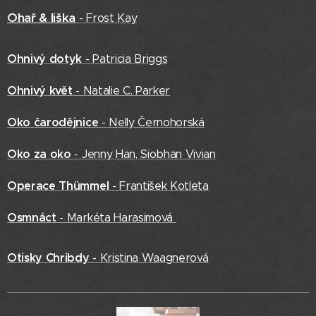
Ohař & liška
- Frost Kay
Ohnivý dotyk
- Patricia Briggs
Ohnivý květ
- Natalie C. Parker
Oko čarodějnice
- Nelly Černohorská
Oko za oko
- Jenny Han, Siobhan Vivian
Operace Thümmel
- František Kotleta
Osmnáct
- Markéta Harasimová
Otisky Chribdy
- Kristina Waagnerová