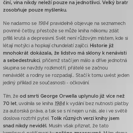
činí, vina nikdy neleží pouze na jednotlivci.
Velký bratr
zosobňuje pouze myšlenku.
Ne nadarmo se
1984
pravidelně objevuje na seznamech
povinné četby, přestože se může kniha někomu zdát
příliš krutá a depresivní. Svět není růžovým místem, kde si
Historie již
létají motýlci a hopkají chundelatí zajíčci.
mnohokrát dokázala, že lidstvo má sklony k nenávisti
a sebedestrukci
, přičemž stačí jen málo a dříve jednotná
skupina se navždy rozkmotří, přátelé se začnou
nenávidět a rodiny se rozpadají... Stačí k tomu uvést jeden
jediný příklad ze současnosti - očkování.
od smrti George Orwella uplynulo již více než
Tím, že
70 let
, uvolnila se kniha
1984
k vydání bez nutnosti platby
za autorská práva, a tak se s ní nejen u nás, ale i ve světě
Tolik různých verzí knihy jsem
doslova roztrhl pytel.
snad nikdy neviděl.
Musím však přiznat, že tato