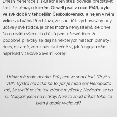
Dnešní generace si skutečně jen stěží dovede představit
téma, o kterém Orwell psal v roce 1949, bylo
fakt, že
ve své době v tehdejší
m
Československu
a nejen v něm
velice aktuální.
Představa, že jsou děti vychovávány, aby
udávaly své rodiče, je dnes možná nemyslitelná, ale dříve
šlo o realitu všedních dní. Já jsem přesvědčen, že
podobné praktiky se dějí na některých místech planety i
dnes, ostatně, kdo z nás skutečně ví, jak funguje režim
například v takové Severní Koreji?
Udala mě moje dcerka. Prý jsem ve spaní řekl: "Pryč s
VB!". Bystrá hlavička na to, jak je malá eh? Nenapadlo
mě, že uvnitř nosím tak zrůdné myšlenky. Nezlobím se na
ni. Naopak jsem na ni hrdý! Není to snad důkaz toho, že
jsem ji dobře vychoval?