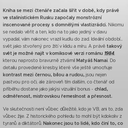
Kniha se mezi čtenáře začala šířit v době, kdy právě
ve stalinistickém Rusku započaly monstrózní
inscenované procesy
s domnělými vlastizrádci.
Nikomu
se nedalo věřit a ten, kdo na to jako jediný v davu
vypadal, vám nakonec vrazil kudlu do zad. Ideální období...
takový
svět jako stvořený pro žití v klidu a míru. A právě
svět je možné najít v komiksové verzi románu
1984
,
Matyáš Namai
kterou naprosto bravurně ztvárnil
. Do
detailu provedené kresby, které vše ještě umocňuje
kontrast mezi černou, bílou a rudou,
jsou nejen
pastvou pro oči, ale zároveň tím dalším, co čtenář od
chlad,
příběhu dostane jako jakýsi vizuální bonus -
odměřenost, mistrovskou řemeslnost a přesnost.
Ve skutečnosti není vůbec důležité, kdo je VB, ani to, zda
vůbec žije. Z historického pohledu to mohl být kdokoliv z
Nakonec jsou to lidé, kdo činí to, co
tyranů a diktátorů.