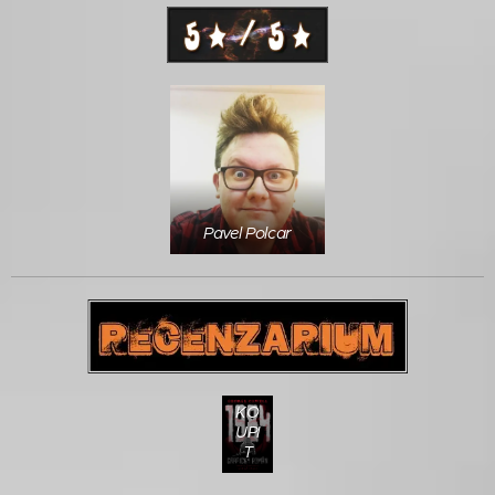
Pavel Polcar
KO
UPI
T