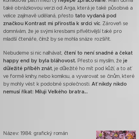
nejlépe zpracované
komiksová patří mezi ty
. Mám doma
také obrázkovou verzi od Arga, která je také působivá a
tato vydaná pod
velice zajímavě udělaná, přesto
značkou Kontrast mi přirostla k srdci víc
. Zároveň se
domnívám, že je svými kresbami přívětivější také pro
mladší čtenáře, čímž by se mohla snáze rozšířit.
čtení to není snadné a čekat
Nebudeme si nic nalhávat,
happy end by byla bláhovost.
je
Přesto si myslím, že
důležité příběh znát
, je důležité ho mít pod kůží, a to ať
ve formě knihy, nebo komiksu, a vyvarovat se činům, které
Ať nikdy nikdo
by mohly vést k podobné společnosti.
nemusí říkat: Miluji Velkého bratra...
Název: 1984: grafický román