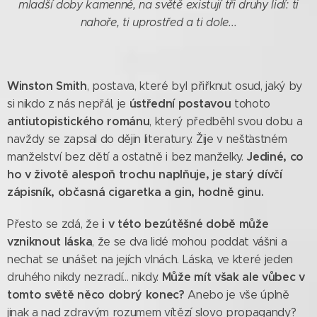
mladší doby kamenné, na světě existují tři druhy lidí: ti
nahoře, ti uprostřed a ti dole...
Winston Smith
, postava, které byl přiřknut osud, jaký by
ústřední postavou
si nikdo z nás nepřál, je
tohoto
antiutopistického románu
, který předběhl svou dobu a
navždy se zapsal do dějin literatury. Žije v nešťastném
Jediné, co
manželství bez dětí a ostatně i bez manželky.
ho v životě ale
s
poň trochu
n
aplňuje, je starý dívčí
zápisník, občasná cigaretka a gin, hodně ginu.
i v této bezútěšné době může
Přesto se zdá, že
vzniknout láska
, že se dva lidé mohou poddat vášni a
nechat se unášet na jejích vlnách. Láska, ve které jeden
Může mít však
ale
vůbec v
druhého nikdy nezradí... nikdy.
tomto světě něco dobrý konec?
Anebo je vše úplně
jinak a nad zdravým rozumem vítězí slovo propagandy?