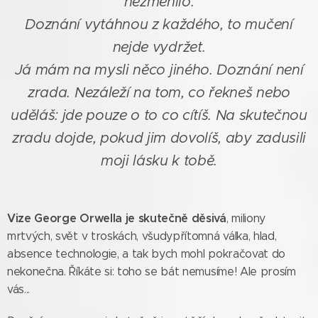
nezměnilo.
Doznání vytáhnou z každého, to mučení
nejde vydržet.
Já mám na mysli něco jiného. Doznání není
zrada. Nezáleží na tom, co řekneš nebo
uděláš: jde pouze o to co cítíš. Na skutečnou
zradu dojde, pokud jim dovolíš, aby zadusili
moji lásku k tobě.
Vize George Orwella je skutečně děsivá
, miliony
mrtvých, svět v troskách, všudypřítomná válka, hlad,
absence technologie, a tak bych mohl pokračovat do
nekonečna. Říkáte si: toho se bát nemusíme! Ale prosím
vás...